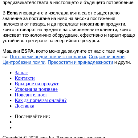
предизвикателствата в настоящето и бъдещето потребление.
В
Еспа
иновациите и изследванията са от съществено
значение за постигане на ниво на високи постижения
наложени от пазара, и да предлагат иновативни продукти,
които отговарят на нуждите на съвременните клиенти, които
изискват технологично оборудване, ефективно и гарантиращо
устойчиво третиране на енергийните ресурси.
Машини
ESPA
, които може да закупите от нас с тази марка
са:
Потопяеми водни помпи с поплавък
,
Сондажни помпи
,
Центробежни помпи
,
Пресостати и принадлежности
и други.
За нас
Контакти
Връщане на продукт
Условия за ползване
Поверителност
Как да поръчам онлайн?
Доставка
Последвайте ни:
Copyright © 2025 cmx.bg. Всички права запазени.