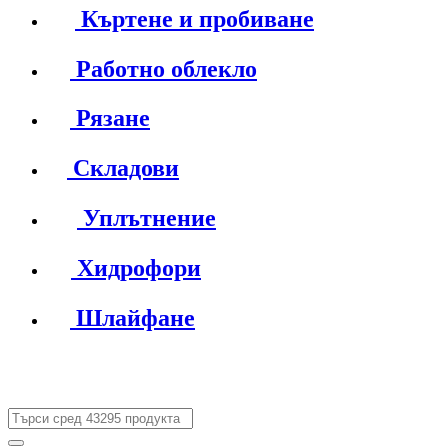
Къртене и пробиване
Работно облекло
Рязане
Складови
Уплътнение
Хидрофори
Шлайфане