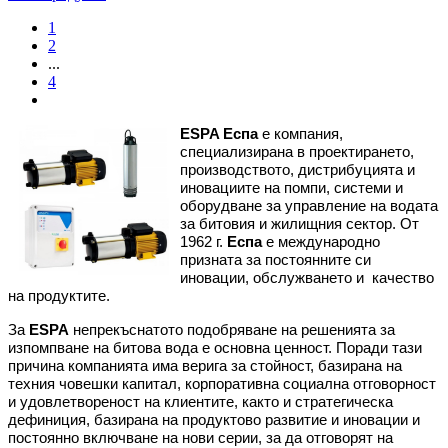
1
2
...
4
ESPA Еспа
е компания,
специализирана в проектирането,
производството, дистрибуцията и
иновациите на помпи, системи и
оборудване за управление на водата
за битовия и жилищния сектор. От
1962 г.
Еспа
е международно
призната за постоянните си
иновации, обслужването и качество
на продуктите.
За
ESPA
непрекъснатото подобряване на решенията за
изпомпване на битова вода е основна ценност. Поради тази
причина компанията има верига за стойност, базирана на
техния човешки капитал, корпоративна социална отговорност
и удовлетвореност на клиентите, както и стратегическа
дефиниция, базирана на продуктово развитие и иновации и
постоянно включване на нови серии, за да отговорят на