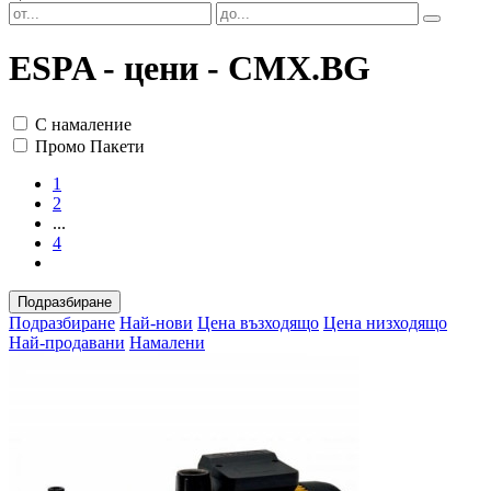
ESPA - цени - CMX.BG
С намаление
Промо Пакети
1
2
...
4
Подразбиране
Подразбиране
Най-нови
Цена възходящо
Цена низходящо
Най-продавани
Намалени