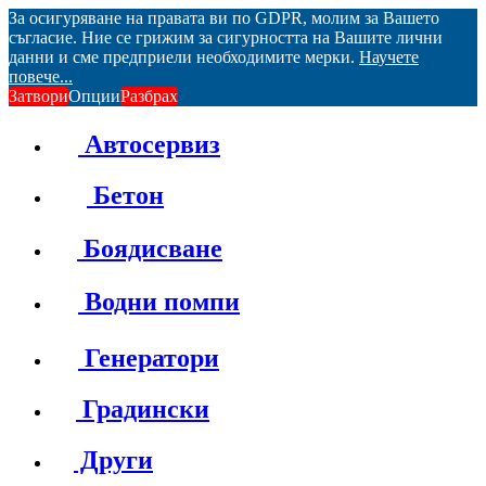
За осигуряване на правата ви по GDPR, молим за Вашето
съгласие. Ние се грижим за сигурността на Вашите лични
данни и сме предприели необходимите мерки.
Научете
повече...
Затвори
Опции
Разбрах
Автосервиз
Бетон
Боядисване
Водни помпи
Генератори
Градински
Други