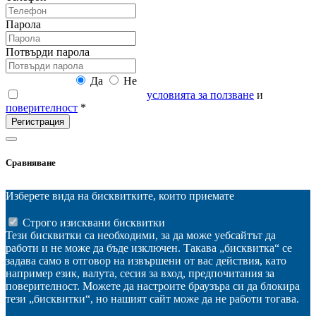
Парола
Потвърди парола
Абонирай се:
Да
Не
Прочетох и се запознах с
условията за ползване
и
поверителност
*
Регистрация
Сравняване
Изберете вида на бисквитките, които приемате
Строго изисквани бисквитки
Тези бисквитки са необходими, за да може уебсайтът да
работи и не може да бъде изключен. Такава „бисквитка“ се
задава само в отговор на извършени от вас действия, като
например език, валута, сесия за вход, предпочитания за
поверителност. Можете да настроите браузъра си да блокира
тези „бисквитки“, но нашият сайт може да не работи тогава.