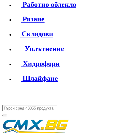
Работно облекло
Рязане
Складови
Уплътнение
Хидрофори
Шлайфане