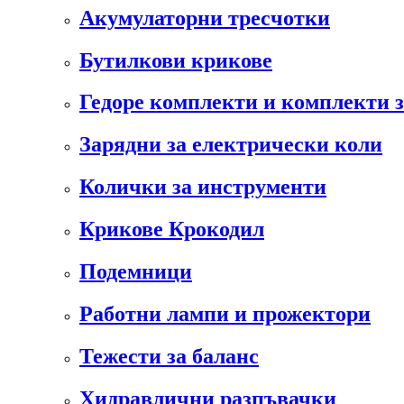
Акумулаторни тресчотки
Бутилкови крикове
Гедоре комплекти и комплекти 
Зарядни за електрически коли
Колички за инструменти
Крикове Крокодил
Подемници
Работни лампи и прожектори
Тежести за баланс
Хидравлични разпъвачки