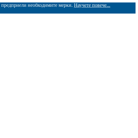
ме предприели необходимите мерки.
Научете повече...