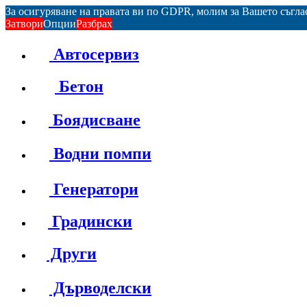
За осигуряване на правата ви по GDPR, молим за Вашето съгл
Затвори
Опции
Разбрах
Автосервиз
Бетон
Боядисване
Водни помпи
Генератори
Градински
Други
Дърводелски