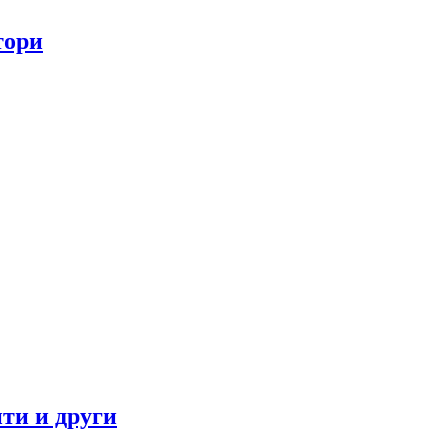
тори
ти и други