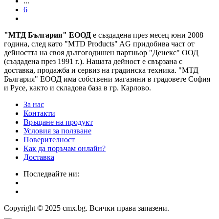
...
6
"МТД България" ЕООД
е създадена през месец юни 2008
година, след като "MTD Products" AG придобива част от
дейността на своя дългогодишен партньор "Денекс" ООД
(създадена през 1991 г.). Нашата дейност е свързана с
доставка, продажба и сервиз на градинска техника. "МТД
България" ЕООД има собствени магазини в градовете София
и Русе, както и складова база в гр. Карлово.
За нас
Контакти
Връщане на продукт
Условия за ползване
Поверителност
Как да поръчам онлайн?
Доставка
Последвайте ни:
Copyright © 2025 cmx.bg. Всички права запазени.