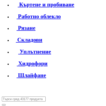
Къртене и пробиване
Работно облекло
Рязане
Складови
Уплътнение
Хидрофори
Шлайфане