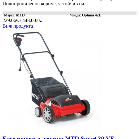
Полипропиленов корпус, устойчив на...
Марка:
MTD
Модел:
Optima 42E
229.06€ / 448.00лв.
Виж продукта
Електрически аератор MTD Smart 30 VE