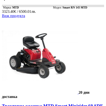
Марка:
MTD
Модел:
Smart RN 145 MTD
3323.40€ / 6500.01лв.
Виж продукта
20 дни
доставка
Тракторна косачка MTD Smart Minirider 60 SDE