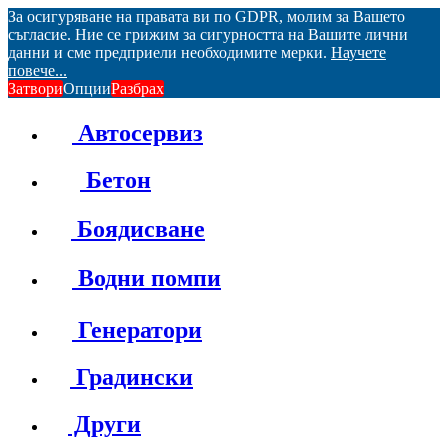
За осигуряване на правата ви по GDPR, молим за Вашето
съгласие. Ние се грижим за сигурността на Вашите лични
данни и сме предприели необходимите мерки.
Научете
повече...
Затвори
Опции
Разбрах
Автосервиз
Бетон
Боядисване
Водни помпи
Генератори
Градински
Други