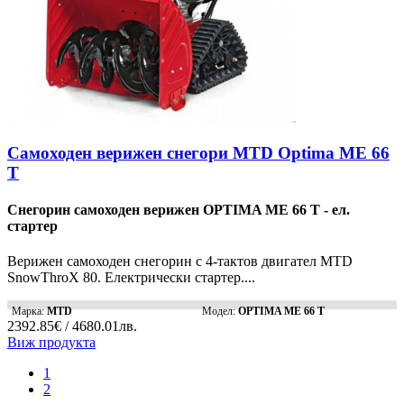
Самоходен верижен снегори MTD Optima ME 66
T
Снегорин самоходен верижен OPTIMA МE 66 T - ел.
стартер
Верижен самоходен снегорин с 4-тактов двигател MTD
SnowThroX 80. Електрически стартер....
Марка:
MTD
Модел:
OPTIMA МE 66 T
2392.85€ / 4680.01лв.
Виж продукта
1
2