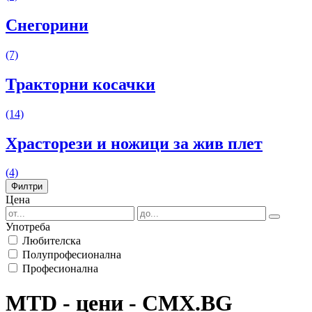
Снегорини
(7)
Тракторни косачки
(14)
Храсторези и ножици за жив плет
(4)
Филтри
Цена
Употреба
Любителска
Полупрофесионална
Професионална
MTD - цени - CMX.BG