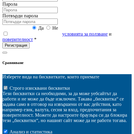
Парола
Потвърди парола
Абонирай се:
Да
Не
Прочетох и се запознах с
условията за ползване
и
поверителност
*
Регистрация
Сравняване
Изберете вида на бисквитките, които приемате
Строго изисквани бисквитки
Тези бисквитки са необходими, за да може уебсайтът да
работи и не може да бъде изключен. Такава „бисквитка“ се
задава само в отговор на извършени от вас действия, като
например език, валута, сесия за вход, предпочитания за
поверителност. Можете да настроите браузъра си да блокира
тези „бисквитки“, но нашият сайт може да не работи тогава.
Анализ и статистика