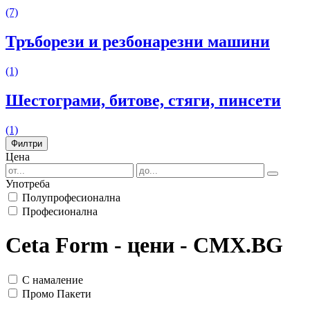
(7)
Тръборези и резбонарезни машини
(1)
Шестограми, битове, стяги, пинсети
(1)
Филтри
Цена
Употреба
Полупрофесионална
Професионална
Ceta Form - цени - CMX.BG
С намаление
Промо Пакети