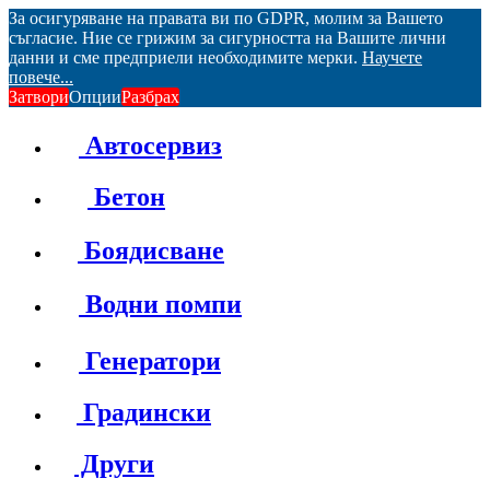
За осигуряване на правата ви по GDPR, молим за Вашето
съгласие. Ние се грижим за сигурността на Вашите лични
данни и сме предприели необходимите мерки.
Научете
повече...
Затвори
Опции
Разбрах
Автосервиз
Бетон
Боядисване
Водни помпи
Генератори
Градински
Други