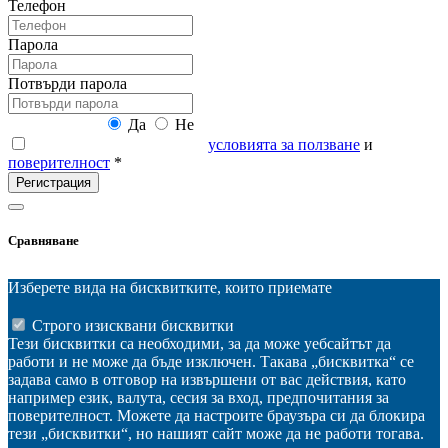
Телефон
Парола
Потвърди парола
Абонирай се:
Да
Не
Прочетох и се запознах с
условията за ползване
и
поверителност
*
Регистрация
Сравняване
Изберете вида на бисквитките, които приемате
Строго изисквани бисквитки
Тези бисквитки са необходими, за да може уебсайтът да
работи и не може да бъде изключен. Такава „бисквитка“ се
задава само в отговор на извършени от вас действия, като
например език, валута, сесия за вход, предпочитания за
поверителност. Можете да настроите браузъра си да блокира
тези „бисквитки“, но нашият сайт може да не работи тогава.