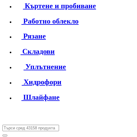
Къртене и пробиване
Работно облекло
Рязане
Складови
Уплътнение
Хидрофори
Шлайфане