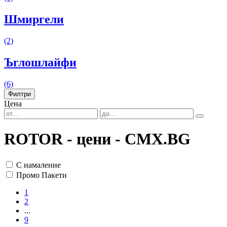
Шмиргели
(2)
Ъглошлайфи
(6)
Филтри
Цена
ROTOR - цени - CMX.BG
С намаление
Промо Пакети
1
2
...
9