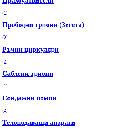
Прахоуловители
(1)
Прободни триони (Зегета)
(3)
Ръчни циркуляри
(2)
Саблени триони
(1)
Сондажни помпи
(2)
Телоподаващи апарати