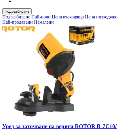
Подразбиране
Подразбиране
Най-нови
Цена възходящо
Цена низходящо
Най-продавани
Намалени
Уред за заточване на вериги ROTOR R-7C10/