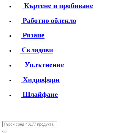
Къртене и пробиване
Работно облекло
Рязане
Складови
Уплътнение
Хидрофори
Шлайфане