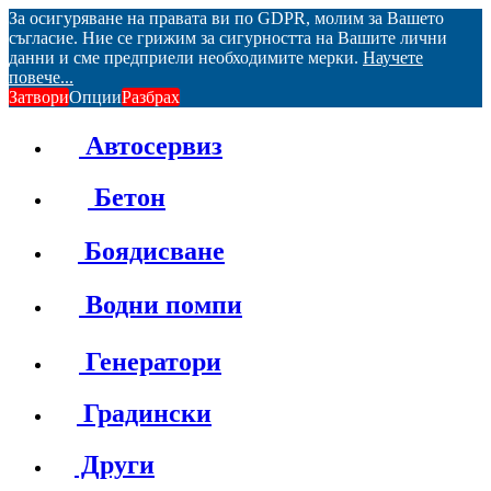
За осигуряване на правата ви по GDPR, молим за Вашето
съгласие. Ние се грижим за сигурността на Вашите лични
данни и сме предприели необходимите мерки.
Научете
повече...
Затвори
Опции
Разбрах
Автосервиз
Бетон
Боядисване
Водни помпи
Генератори
Градински
Други