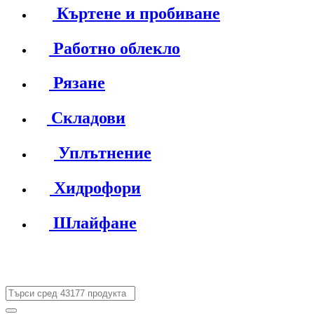
Къртене и пробиване
Работно облекло
Рязане
Складови
Уплътнение
Хидрофори
Шлайфане