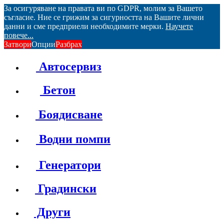
За осигуряване на правата ви по GDPR, молим за Вашето
съгласие. Ние се грижим за сигурността на Вашите лични
данни и сме предприели необходимите мерки.
Научете
повече...
Затвори
Опции
Разбрах
Автосервиз
Бетон
Боядисване
Водни помпи
Генератори
Градински
Други