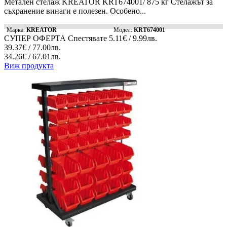
Метален стелаж KREATOR KRT674001/ 875 кг Стелажът за
съхранение винаги е полезен. Особено...
Марка:
KREATOR
Модел:
KRT674001
СУПЕР ОФЕРТА
Спестявате
5.11€ / 9.99лв.
39.37€ / 77.00лв.
34.26€ / 67.01лв.
Виж продукта