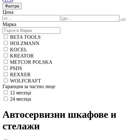
Филтри
Цена
Марка
BETA TOOLS
HOLZMANN
KOCEL
KREATOR
METCOR POLSKA
PSDS
REXXER
WOLFCRAFT
Гаранция за частно лице
12 месеца
24 месеца
Автосервизни шкафове и
стелажи