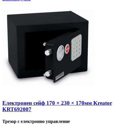
Електронен сейф 170 × 230 × 170мм Kreator
KRT692007
Трезор с електронно управление