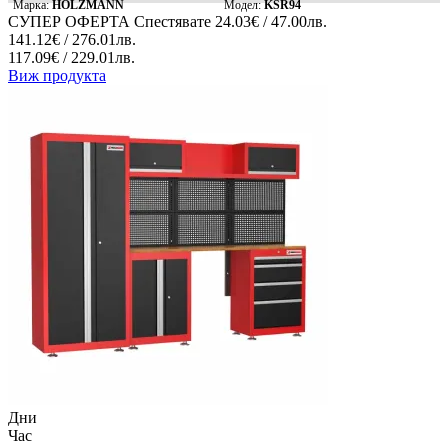
Марка:
HOLZMANN
Модел:
KSR94
СУПЕР ОФЕРТА
Спестявате
24.03€ / 47.00лв.
141.12€ / 276.01лв.
117.09€ / 229.01лв.
Виж продукта
Дни
Час