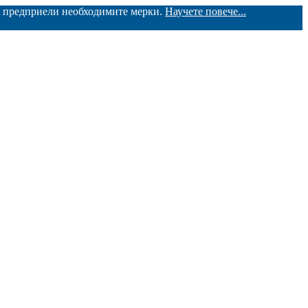
ме предприели необходимите мерки.
Научете повече...