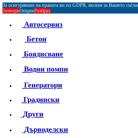
За осигуряване на правата ви по GDPR, молим за Вашето съгл
Затвори
Опции
Разбрах
Автосервиз
Бетон
Боядисване
Водни помпи
Генератори
Градински
Други
Дърводелски