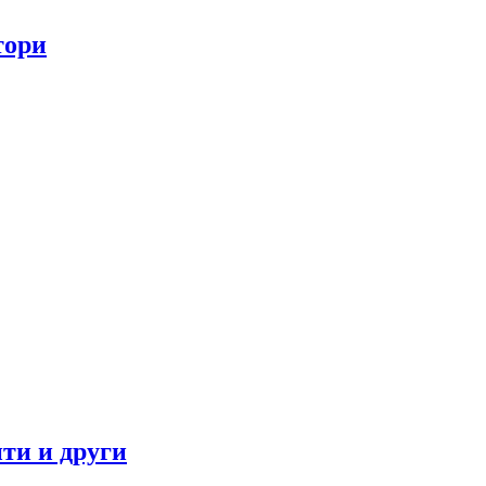
тори
ти и други