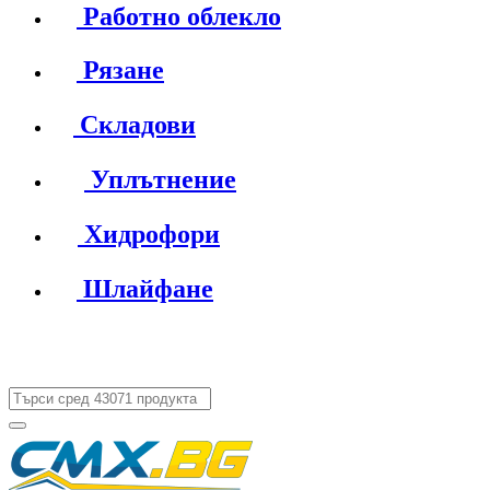
Работно облекло
Рязане
Складови
Уплътнение
Хидрофори
Шлайфане