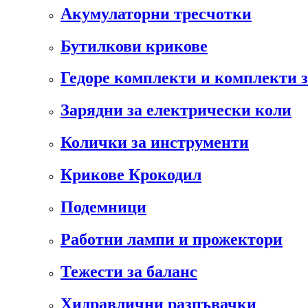
Акумулаторни тресчотки
Бутилкови крикове
Гедоре комплекти и комплекти 
Зарядни за електрически коли
Колички за инструменти
Крикове Крокодил
Подемници
Работни лампи и прожектори
Тежести за баланс
Хидравлични разпъвачки