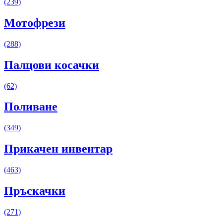
(239)
Мотофрези
(288)
Палцови косачки
(62)
Поливане
(349)
Прикачен инвентар
(463)
Пръскачки
(271)