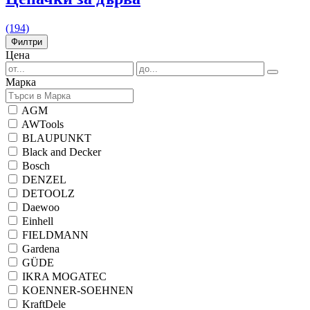
(194)
Филтри
Цена
Марка
AGM
AWTools
BLAUPUNKT
Black and Decker
Bosch
DENZEL
DETOOLZ
Daewoo
Einhell
FIELDMANN
Gardena
GÜDE
IKRA MOGATEC
KOENNER-SOEHNEN
KraftDele