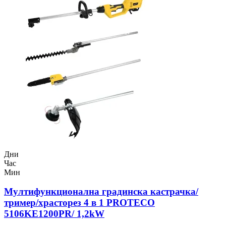
Дни
Час
Мин
Мултифункционална градинска кастрачка/
тример/храсторез 4 в 1 PROTECO
5106KE1200PR/ 1,2kW