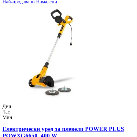
Най-продавани
Намалени
Дни
Час
Мин
Електрически уред за плевели POWER PLUS
POWXG6650, 400 W