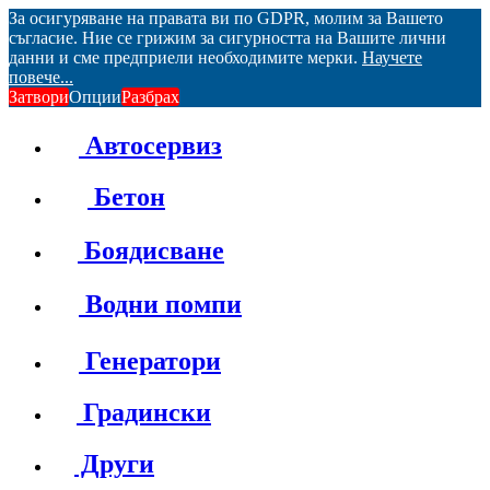
За осигуряване на правата ви по GDPR, молим за Вашето
съгласие. Ние се грижим за сигурността на Вашите лични
данни и сме предприели необходимите мерки.
Научете
повече...
Затвори
Опции
Разбрах
Автосервиз
Бетон
Боядисване
Водни помпи
Генератори
Градински
Други