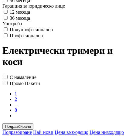
36 месеца
Гаранция за юридическо лице
12 месеца
36 месеца
Употреба
Полупрофесионална
Професионална
Електрически тримери и
коси
С намаление
Промо Пакети
1
2
...
8
Подразбиране
Подразбиране
Най-нови
Цена възходящо
Цена низходящо