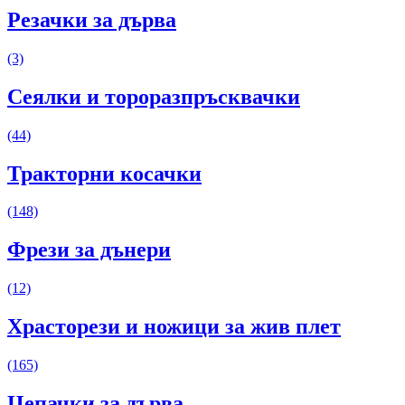
Резачки за дърва
(3)
Сеялки и тороразпръсквачки
(44)
Тракторни косачки
(148)
Фрези за дънери
(12)
Храсторези и ножици за жив плет
(165)
Цепачки за дърва