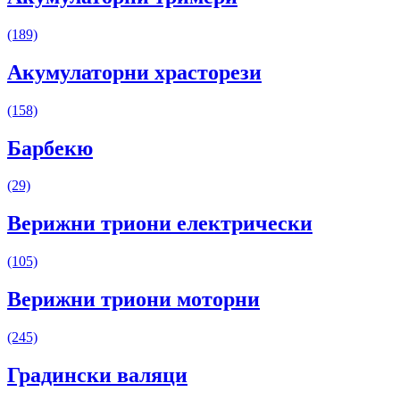
(189)
Акумулаторни храсторези
(158)
Барбекю
(29)
Верижни триони електрически
(105)
Верижни триони моторни
(245)
Градински валяци