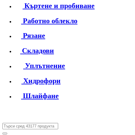
Къртене и пробиване
Работно облекло
Рязане
Складови
Уплътнение
Хидрофори
Шлайфане