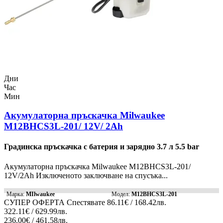
Дни
Час
Мин
Акумулаторна пръскачка Milwaukee
M12BHCS3L-201/ 12V/ 2Ah
Градинска пръскачка с батерия и зарядно 3.7 л 5.5 bar
Акумулаторна пръскачка Milwaukee M12BHCS3L-201/
12V/2Ah Изключеното заключване на спусъка...
Марка:
MIlwaukee
Модел:
M12BHCS3L-201
СУПЕР ОФЕРТА
Спестявате
86.11€ / 168.42лв.
322.11€ / 629.99лв.
236.00€ / 461.58лв.