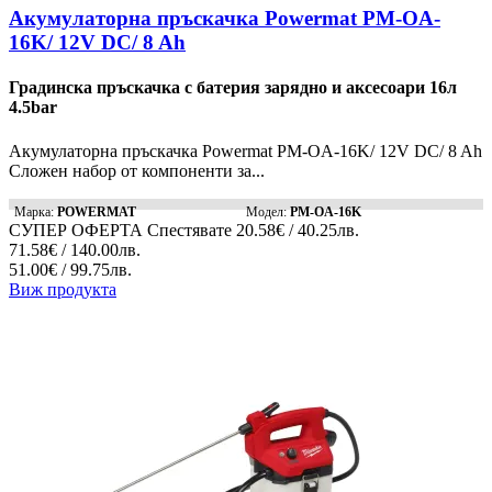
Акумулаторна пръскачка Powermat PM-OA-
16K/ 12V DC/ 8 Ah
Градинска пръскачка с батерия зарядно и аксесоари 16л
4.5bar
Акумулаторна пръскачка Powermat PM-OA-16K/ 12V DC/ 8 Ah
Сложен набор от компоненти за...
Марка:
POWERMAT
Модел:
PM-OA-16K
СУПЕР ОФЕРТА
Спестявате
20.58€ / 40.25лв.
71.58€ / 140.00лв.
51.00€ / 99.75лв.
Виж продукта