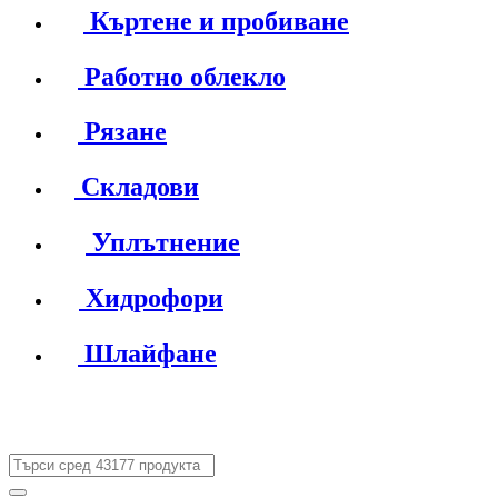
Къртене и пробиване
Работно облекло
Рязане
Складови
Уплътнение
Хидрофори
Шлайфане