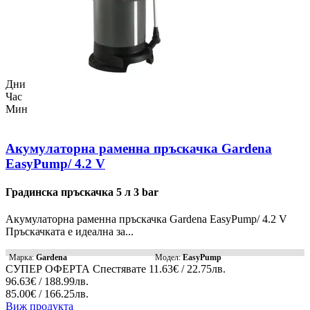
Дни
Час
Мин
Акумулаторна раменна пръскачка Gardena
EasyPump/ 4.2 V
Градинска пръскачка 5 л 3 bar
Акумулаторна раменна пръскачка Gardena EasyPump/ 4.2 V
Пръскачката е идеална за...
Марка:
Gardena
Модел:
EasyPump
СУПЕР ОФЕРТА
Спестявате
11.63€ / 22.75лв.
96.63€ / 188.99лв.
85.00€ / 166.25лв.
Виж продукта