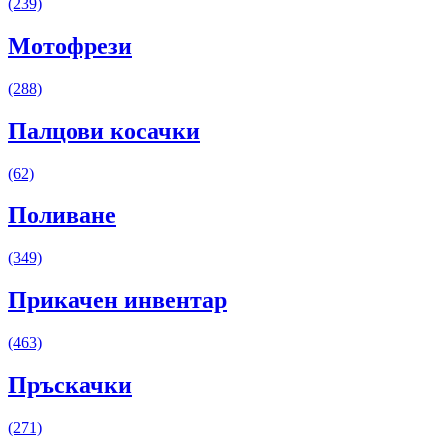
(239)
Мотофрези
(288)
Палцови косачки
(62)
Поливане
(349)
Прикачен инвентар
(463)
Пръскачки
(271)