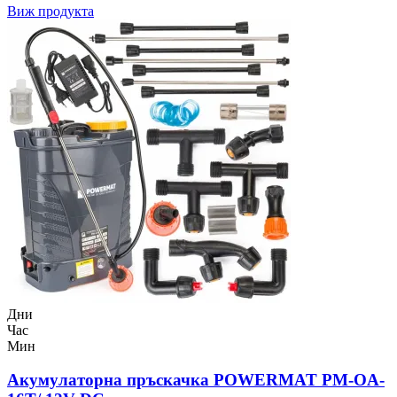
Виж продукта
Дни
Час
Мин
Акумулаторна пръскачка POWERMAT PM-OA-