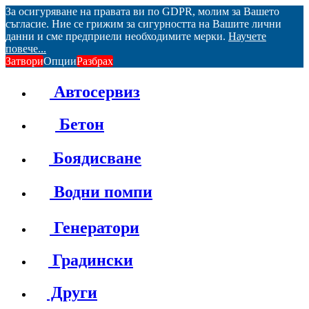
За осигуряване на правата ви по GDPR, молим за Вашето
съгласие. Ние се грижим за сигурността на Вашите лични
данни и сме предприели необходимите мерки.
Научете
повече...
Затвори
Опции
Разбрах
Автосервиз
Бетон
Боядисване
Водни помпи
Генератори
Градински
Други