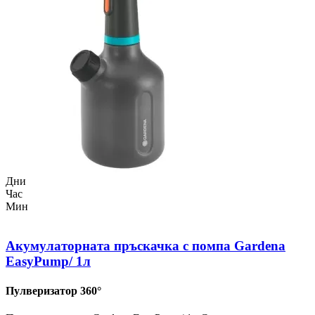
Дни
Час
Мин
Акумулаторната пръскачка с помпа Gardena
EasyPump/ 1л
Пулверизатор 360°