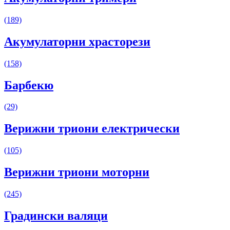
(189)
Акумулаторни храсторези
(158)
Барбекю
(29)
Верижни триони електрически
(105)
Верижни триони моторни
(245)
Градински валяци