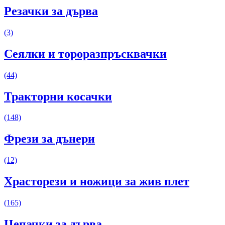
Резачки за дърва
(3)
Сеялки и тороразпръсквачки
(44)
Тракторни косачки
(148)
Фрези за дънери
(12)
Храсторези и ножици за жив плет
(165)
Цепачки за дърва