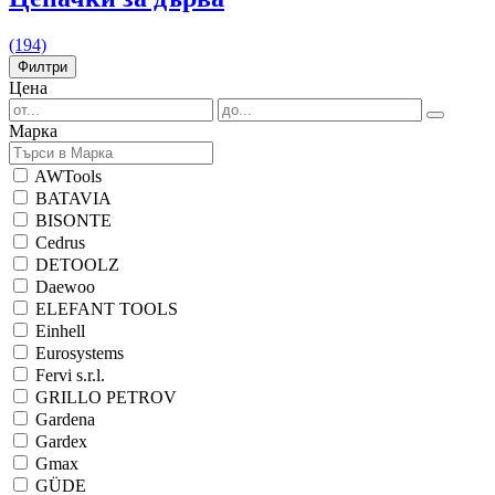
(194)
Филтри
Цена
Марка
AWTools
BATAVIA
BISONTE
Cedrus
DETOOLZ
Daewoo
ELEFANT TOOLS
Einhell
Eurosystems
Fervi s.r.l.
GRILLO PETROV
Gardena
Gardex
Gmax
GÜDE