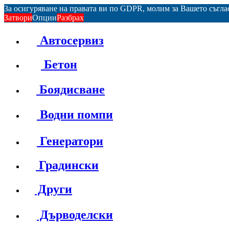
За осигуряване на правата ви по GDPR, молим за Вашето съгл
Затвори
Опции
Разбрах
Автосервиз
Бетон
Боядисване
Водни помпи
Генератори
Градински
Други
Дърводелски