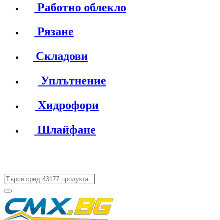
Работно облекло
Рязане
Складови
Уплътнение
Хидрофори
Шлайфане