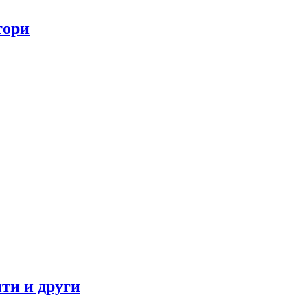
тори
ти и други