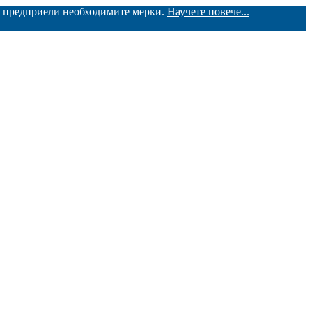
ме предприели необходимите мерки.
Научете повече...