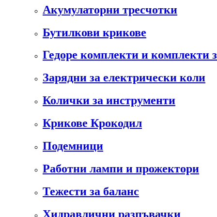
Акумулаторни тресчотки
Бутилкови крикове
Гедоре комплекти и комплекти 
Зарядни за електрически коли
Колички за инструменти
Крикове Крокодил
Подемници
Работни лампи и прожектори
Тежести за баланс
Хидравлични разпъвачки