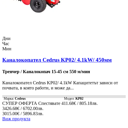
Дни
Час
Мин
Каналокопател Cedrus KP02/ 4.1kW/ 450мм
Тренчер / Каналокопач 15-45 см 550 м/мин
Каналокопател Cedrus KP02/ 4.1kW Капацитетът зависи от
почвата, в която работи, и може да...
Марка:
Cedrus
Модел:
KP02
СУПЕР ОФЕРТА
Спестявате
411.68€ / 805.18лв.
3426.68€ / 6702.00лв.
3015.00€ / 5896.83лв.
Виж продукта