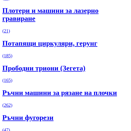
Плотери и машини за лазерно
гравиране
(21)
Потапящи циркуляри, герунг
(185)
Прободни триони (Зегета)
(165)
Ръчни машини за рязане на плочки
(262)
Ръчни фугорези
(47)