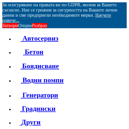
За осигуряване на правата ви по GDPR, молим за Вашето
съгласие. Ние се грижим за сигурността на Вашите лични
данни и сме предприели необходимите мерки.
Научете
повече...
Затвори
Опции
Разбрах
Автосервиз
Бетон
Боядисване
Водни помпи
Генератори
Градински
Други