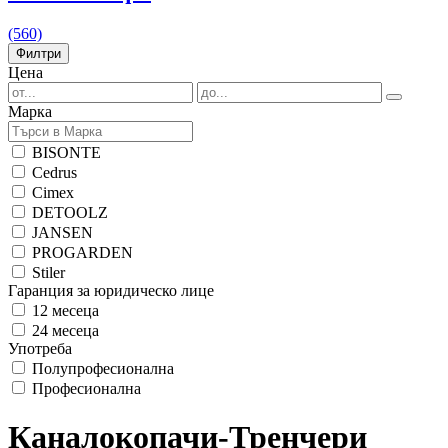
(560)
Филтри
Цена
Марка
BISONTE
Cedrus
Cimex
DETOOLZ
JANSEN
PROGARDEN
Stiler
Гаранция за юридическо лице
12 месеца
24 месеца
Употреба
Полупрофесионална
Професионална
Каналокопачи-Тренчери