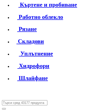
Къртене и пробиване
Работно облекло
Рязане
Складови
Уплътнение
Хидрофори
Шлайфане