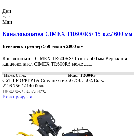
Дни
Час
Мин
Каналокопател CIMEX TR600RS/ 15 к.с./ 600 мм
Бензинов тренчер 550 м/мин 2000 мм
Каналокопател CIMEX TR600RS/ 15 к.с./ 600 мм Верижният
каналокопател CIMEX TR600RS може да...
Марка:
Cimex
Модел:
TR600RS
СУПЕР ОФЕРТА
Спестявате
256.75€ / 502.16лв.
2116.75€ / 4140.00лв.
1860.00€ / 3637.84лв.
Виж продукта