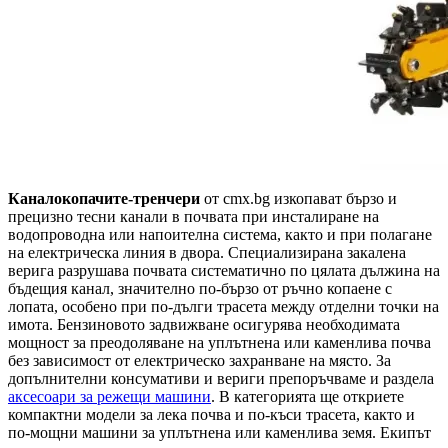
Каналокопачите-тренчери
от cmx.bg изкопават бързо и
прецизно тесни канали в почвата при инсталиране на
водопроводна или напоителна система, както и при полагане
на електрическа линия в двора. Специализирана закалена
верига разрушава почвата систематично по цялата дължина на
бъдещия канал, значително по-бързо от ръчно копаене с
лопата, особено при по-дълги трасета между отделни точки на
имота. Бензиновото задвижване осигурява необходимата
мощност за преодоляване на уплътнена или каменлива почва
без зависимост от електрическо захранване на място. За
допълнителни консумативи и вериги препоръчваме и раздела
аксесоари за режещи машини
. В категорията ще откриете
компактни модели за лека почва и по-къси трасета, както и
по-мощни машини за уплътнена или каменлива земя. Екипът