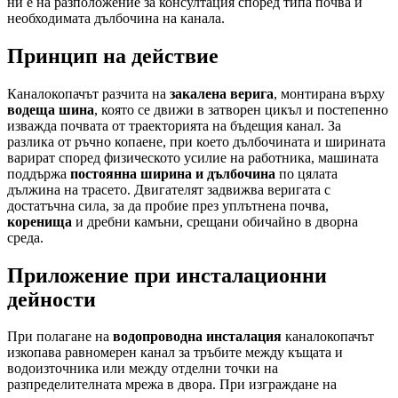
ни е на разположение за консултация според типа почва и
необходимата дълбочина на канала.
Принцип на действие
Каналокопачът разчита на
закалена верига
, монтирана върху
водеща шина
, която се движи в затворен цикъл и постепенно
изважда почвата от траекторията на бъдещия канал. За
разлика от ръчно копаене, при което дълбочината и ширината
варират според физическото усилие на работника, машината
поддържа
постоянна ширина и дълбочина
по цялата
дължина на трасето. Двигателят задвижва веригата с
достатъчна сила, за да пробие през уплътнена почва,
коренища
и дребни камъни, срещани обичайно в дворна
среда.
Приложение при инсталационни
дейности
При полагане на
водопроводна инсталация
каналокопачът
изкопава равномерен канал за тръбите между къщата и
водоизточника или между отделни точки на
разпределителната мрежа в двора. При изграждане на