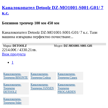
Каналокопател Detoolz DZ-MO1001-S001-G01/ 7
к.с.
Бензинов тренчер 100 мм 450 мм
Каналокопател Detoolz DZ-MO1001-S001-G01/ 7 к.с. Тази
машина извършва перфектно почистване...
Марка:
DETOOLZ
Модел:
DZ-MO1001-S001-G01
2214.00€ / 4330.21лв.
Виж продукта
1
Каналокопачи-
Каналокопачи-
Каналокопачи-
Тренчери BISONTE
Тренчери Cedrus
Тренчери Cimex
Каналокопачи-
Каналокопачи-
Каналокопачи-
Тренчери
Тренчери JANSEN
Тренчери
DETOOLZ
PROGARDEN
Каналокопачи-
Тренчери Stiler