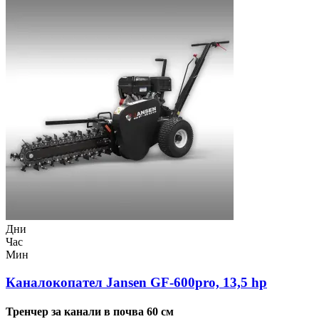
Дни
Час
Мин
Каналокопател Jansen GF-600pro, 13,5 hp
Тренчер за канали в почва 60 см