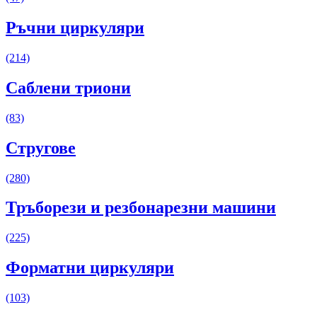
Ръчни циркуляри
(214)
Саблени триони
(83)
Стругове
(280)
Тръборези и резбонарезни машини
(225)
Форматни циркуляри
(103)