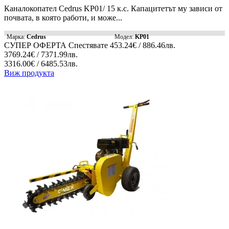
Каналокопател Cedrus KP01/ 15 к.с. Капацитетът му зависи от
почвата, в която работи, и може...
Марка:
Cedrus
Модел:
KP01
СУПЕР ОФЕРТА
Спестявате
453.24€ / 886.46лв.
3769.24€ / 7371.99лв.
3316.00€ / 6485.53лв.
Виж продукта