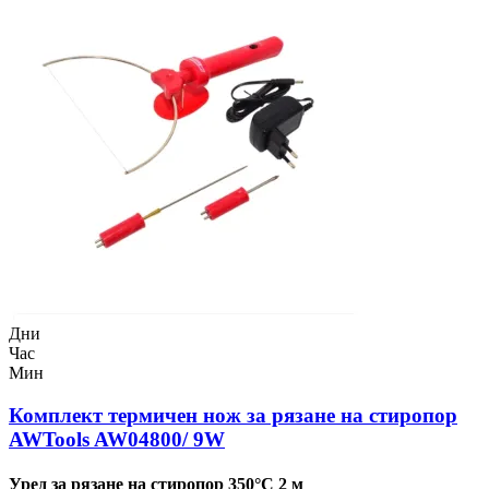
Дни
Час
Мин
Комплект термичен нож за рязане на стиропор
AWTools AW04800/ 9W
Уред за рязане на стиропор 350°C 2 м