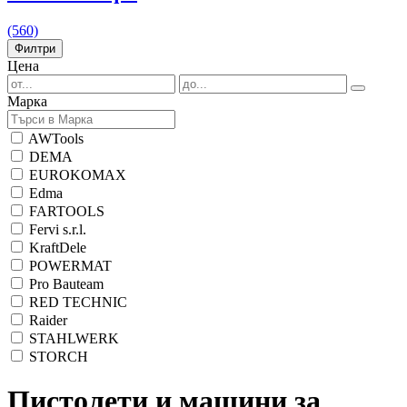
(560)
Филтри
Цена
Марка
AWTools
DEMA
EUROKOMAX
Edma
FARTOOLS
Fervi s.r.l.
KraftDele
POWERMAT
Pro Bauteam
RED TECHNIC
Raider
STAHLWERK
STORCH
Пистолети и машини за