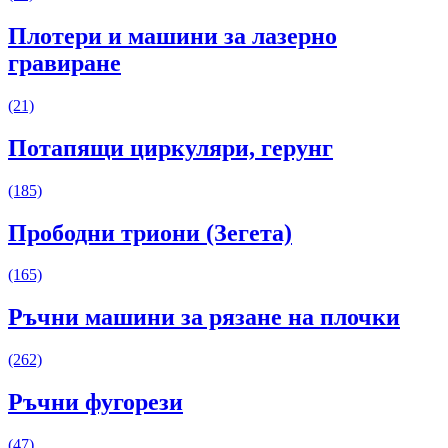
Плотери и машини за лазерно
гравиране
(21)
Потапящи циркуляри, герунг
(185)
Прободни триони (Зегета)
(165)
Ръчни машини за рязане на плочки
(262)
Ръчни фугорези
(47)