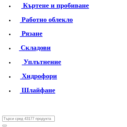
Къртене и пробиване
Работно облекло
Рязане
Складови
Уплътнение
Хидрофори
Шлайфане