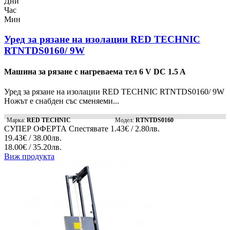
Дни
Час
Мин
Уред за рязане на изолации RED TECHNIC
RTNTDS0160/ 9W
Машина за рязане с нагреваема тел 6 V DC 1.5 A
Уред за рязане на изолации RED TECHNIC RTNTDS0160/ 9W
Ножът е снабден със сменяеми...
Марка:
RED TECHNIC
Модел:
RTNTDS0160
СУПЕР ОФЕРТА
Спестявате
1.43€ / 2.80лв.
19.43€ / 38.00лв.
18.00€ / 35.20лв.
Виж продукта