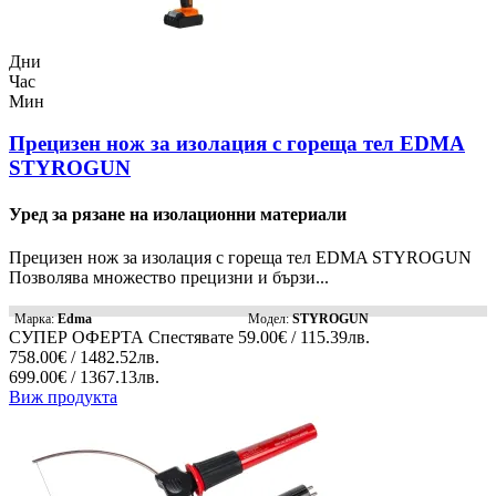
Дни
Час
Мин
Прецизен нож за изолация с гореща тел EDMA
STYROGUN
Уред за рязане на изолационни материали
Прецизен нож за изолация с гореща тел EDMA STYROGUN
Позволява множество прецизни и бързи...
Марка:
Edma
Модел:
STYROGUN
СУПЕР ОФЕРТА
Спестявате
59.00€ / 115.39лв.
758.00€ / 1482.52лв.
699.00€ / 1367.13лв.
Виж продукта