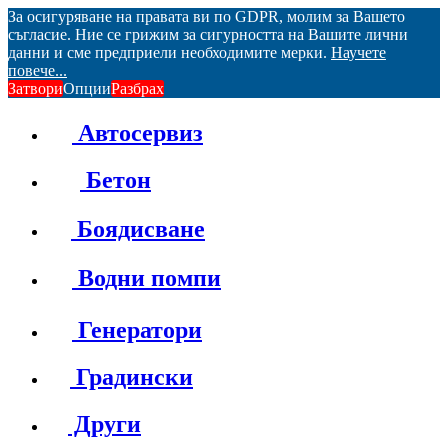
За осигуряване на правата ви по GDPR, молим за Вашето
съгласие. Ние се грижим за сигурността на Вашите лични
данни и сме предприели необходимите мерки.
Научете
повече...
Затвори
Опции
Разбрах
Автосервиз
Бетон
Боядисване
Водни помпи
Генератори
Градински
Други