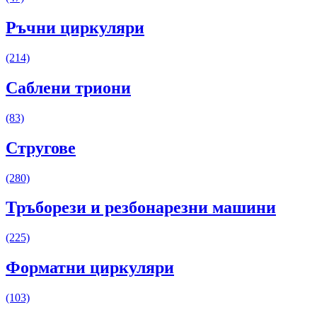
Ръчни циркуляри
(214)
Саблени триони
(83)
Стругове
(280)
Тръборези и резбонарезни машини
(225)
Форматни циркуляри
(103)