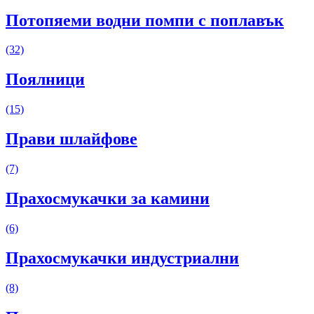
Потопяеми водни помпи с поплавък
(32)
Поялници
(15)
Прави шлайфове
(7)
Прахосмукачки за камини
(6)
Прахосмукачки индустриални
(8)