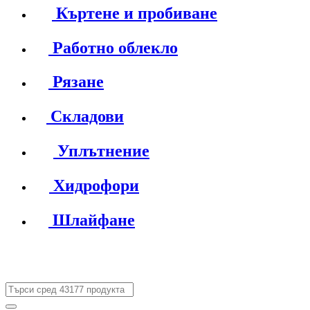
Къртене и пробиване
Работно облекло
Рязане
Складови
Уплътнение
Хидрофори
Шлайфане