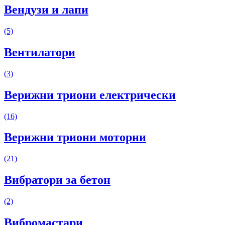
Вендузи и лапи
(5)
Вентилатори
(3)
Верижни триони електрически
(16)
Верижни триони моторни
(21)
Вибратори за бетон
(2)
Вибромастари