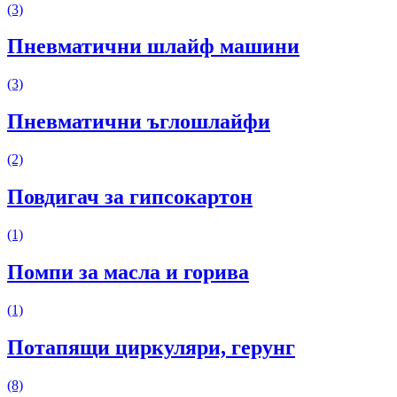
(3)
Пневматични шлайф машини
(3)
Пневматични ъглошлайфи
(2)
Повдигач за гипсокартон
(1)
Помпи за масла и горива
(1)
Потапящи циркуляри, герунг
(8)