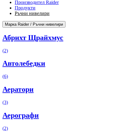
Производител Raider
Продукти
Ръчни нивелири
Марка Raider / Ръчни нивелири
Абрихт Щрайхмус
(2)
Автолебедки
(6)
Аератори
(3)
Аерографи
(2)