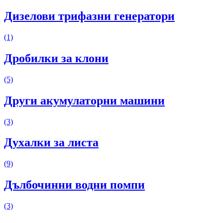
Дизелови трифазни генератори
(1)
Дробилки за клони
(5)
Други акумулаторни машини
(3)
Духалки за листа
(9)
Дълбочинни водни помпи
(3)