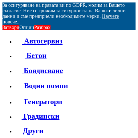
За осигуряване на правата ви по GDPR, молим за Вашето
съгласие. Ние се грижим за сигурността на Вашите лични
данни и сме предприели необходимите мерки.
Научете
повече...
Затвори
Опции
Разбрах
Автосервиз
Бетон
Боядисване
Водни помпи
Генератори
Градински
Други