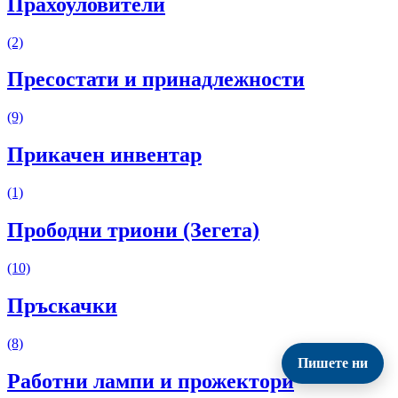
Прахоуловители
(2)
Пресостати и принадлежности
(9)
Прикачен инвентар
(1)
Прободни триони (Зегета)
(10)
Пръскачки
(8)
Пишете ни
Работни лампи и прожектори