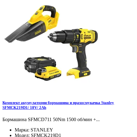
Комплект акумулаторни бормашина и прахосмукачка Stanley
SFMCK219D1/ 18V/ 2Ah
Бормашина SFMCD711 50Nm 1500 об/мин +...
Марка:
STANLEY
Модел:
SFMCK219D1