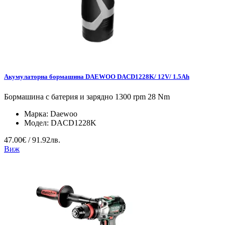
Акумулаторна бормашина DAEWOO DACD1228K/ 12V/ 1.5Ah
Бормашина с батерия и зарядно 1300 rpm 28 Nm
Марка:
Daewoo
Модел:
DACD1228K
47.00€ / 91.92лв.
Виж