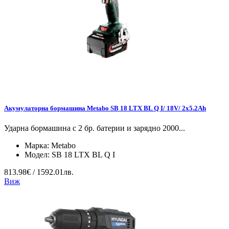
Акумулаторна бормашина Metabo SB 18 LTX BL Q I/ 18V/ 2x5.2Ah
Ударна бормашина с 2 бр. батерии и зарядно 2000...
Марка:
Metabo
Модел:
SB 18 LTX BL Q I
813.98€ / 1592.01лв.
Виж