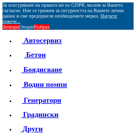
За осигуряване на правата ви по GDPR, молим за Вашето
съгласие. Ние се грижим за сигурността на Вашите лични
данни и сме предприели необходимите мерки.
Научете
повече...
Затвори
Опции
Разбрах
Автосервиз
Бетон
Боядисване
Водни помпи
Генератори
Градински
Други