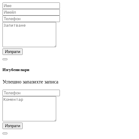
Изпрати
Изгубени пари
Успешно запазихте записа
Изпрати