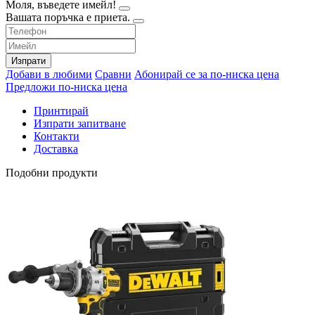
Моля, въведете имейл!
Вашата поръчка е приета.
Изпрати
Добави в любими
Сравни
Абонирай се за по-ниска цена
Предложи по-ниска цена
Принтирай
Изпрати запитване
Контакти
Доставка
Подобни продукти