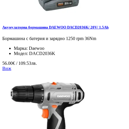
Акумулаторна бормашина DAEWOO DACD2036K/ 20V/ 1.5Ah
Бормашина с батерия и зарядно 1250 rpm 36Nm
Марка:
Daewoo
Модел:
DACD2036K
56.00€ / 109.53лв.
Виж