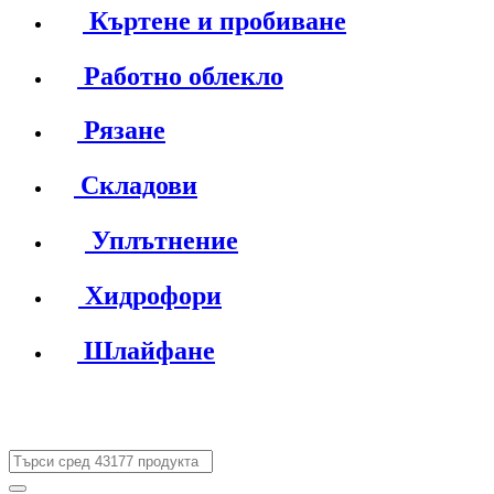
Къртене и пробиване
Работно облекло
Рязане
Складови
Уплътнение
Хидрофори
Шлайфане