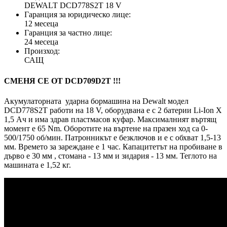
DEWALT DCD778S2T 18 V
Гаранция за юридическо лице:
12 месеца
Гаранция за частно лице:
24 месеца
Произход:
САЩ
СМЕНЯ СЕ ОТ DCD709D2T !!!
Акумулаторната ударна бормашина на Dewalt модел
DCD778S2T работи на 18 V, оборудвана е с 2 батерии Li-Ion X
1,5 Ач и има здрав пластмасов куфар. Максималният въртящ
момент е 65 Nm. Оборотите на въртене на празен ход са 0-
500/1750 об/мин. Патронникът е безключов и е с обхват 1,5-13
мм. Времето за зареждане е 1 час. Капацитетът на пробиване в
дърво е 30 мм , стомана - 13 мм и зидария - 13 мм. Теглото на
машината е 1,52 кг.