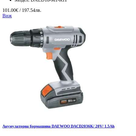
101.00€ / 197.54лв.
Виж
Акумулаторна бормашина DAEWOO DACD2036K/ 20V/ 1.5Ah