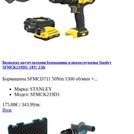
Комплект акумулаторни бормашина и прахосмукачка Stanley
SFMCK219D1/ 18V/ 2Ah
Бормашина SFMCD711 50Nm 1500 об/мин +...
Марка:
STANLEY
Модел:
SFMCK219D1
175.88€ / 343.99лв.
Виж