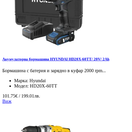
Акумулаторна бормашина HYUNDAI HD20X-60TT/ 20V/ 2Ah
Бормашина с батерия и зарядно в куфар 2000 rpm...
Марка:
Hyundai
Модел:
HD20X-60TT
101.75€ / 199.01лв.
Виж