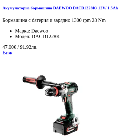
Акумулаторна бормашина DAEWOO DACD1228K/ 12V/ 1.5Ah
Бормашина с батерия и зарядно 1300 rpm 28 Nm
Марка:
Daewoo
Модел:
DACD1228K
47.00€ / 91.92лв.
Виж