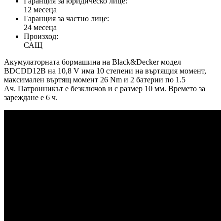
Гаранция за юридическо лице:
12 месеца
Гаранция за частно лице:
24 месеца
Произход:
САЩ
Акумулаторната бормашина на Black&Decker модел
BDCDD12B на 10,8 V има 10 степени на въртящия момент,
максимален въртящ момент 26 Nm и 2 батерии по 1.5
Ач. Патронникът е безключов и с размер 10 мм. Времето за
зареждане е 6 ч.