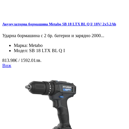
Акумулаторна бормашина Metabo SB 18 LTX BL Q I/ 18V/ 2x5.2Ah
Ударна бормашина с 2 бр. батерии и зарядно 2000...
Марка:
Metabo
Модел:
SB 18 LTX BL Q I
813.98€ / 1592.01лв.
Виж