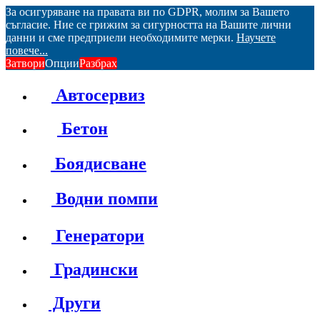
За осигуряване на правата ви по GDPR, молим за Вашето
съгласие. Ние се грижим за сигурността на Вашите лични
данни и сме предприели необходимите мерки.
Научете
повече...
Затвори
Опции
Разбрах
Автосервиз
Бетон
Боядисване
Водни помпи
Генератори
Градински
Други