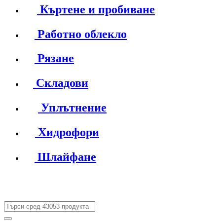
Къртене и пробиване
Работно облекло
Рязане
Складови
Уплътнение
Хидрофори
Шлайфане