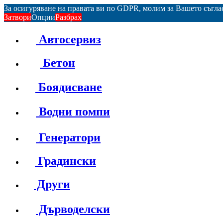
За осигуряване на правата ви по GDPR, молим за Вашето съгл
Затвори
Опции
Разбрах
Автосервиз
Бетон
Боядисване
Водни помпи
Генератори
Градински
Други
Дърводелски