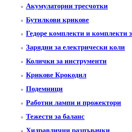
Акумулаторни тресчотки
Бутилкови крикове
Гедоре комплекти и комплекти 
Зарядни за електрически коли
Колички за инструменти
Крикове Крокодил
Подемници
Работни лампи и прожектори
Тежести за баланс
Хидравлични разпъвачки