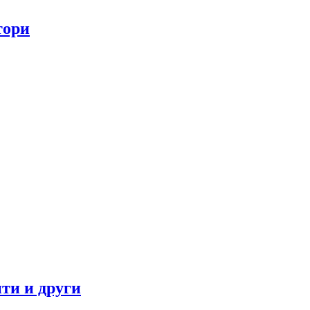
тори
ти и други