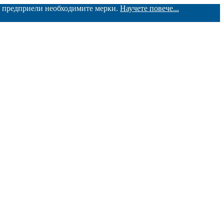
ме предприели необходимите мерки.
Научете повече...