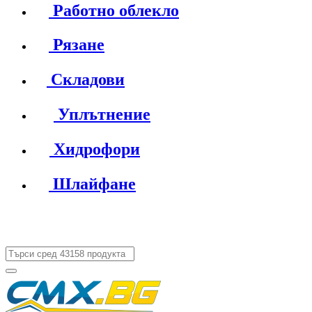
Работно облекло
Рязане
Складови
Уплътнение
Хидрофори
Шлайфане