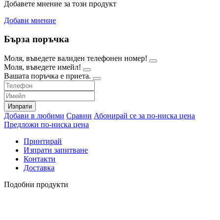
Добавете мнение за този продукт
Добави мнение
Бърза поръчка
Моля, въведете валиден телефонен номер!
Моля, въведете имейл!
Вашата поръчка е приета.
Изпрати
Добави в любими
Сравни
Абонирай се за по-ниска цена
Предложи по-ниска цена
Принтирай
Изпрати запитване
Контакти
Доставка
Подобни продукти