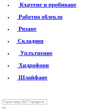
Къртене и пробиване
Работно облекло
Рязане
Складови
Уплътнение
Хидрофори
Шлайфане