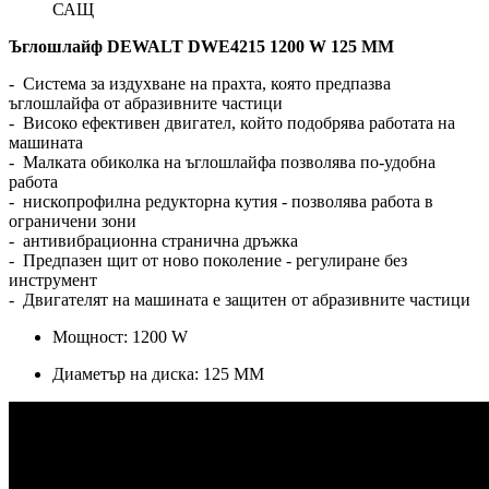
САЩ
Ъглошлайф DEWALT DWE4215 1200 W 125 ММ
- Система за издухване на прахта, която предпазва
ъглошлайфа от абразивните частици
- Високо ефективен двигател, който подобрява работата на
машината
- Малката обиколка на ъглошлайфа позволява по-удобна
работа
- нископрофилна редукторна кутия - позволява работа в
ограничени зони
- антивибрационна странична дръжка
- Предпазен щит от ново поколение - регулиране без
инструмент
- Двигателят на машината е защитен от абразивните частици
Мощност: 1200 W
Диаметър на диска: 125 ММ