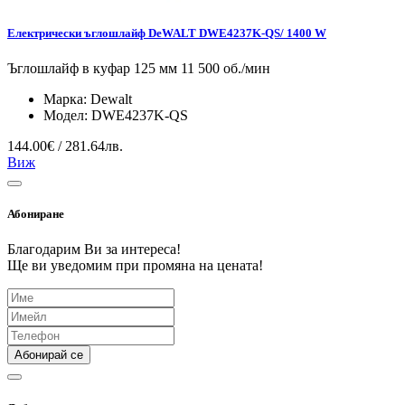
Електрически ъглошлайф DeWALT DWE4237K-QS/ 1400 W
Ъглошлайф в куфар 125 мм 11 500 об./мин
Марка:
Dewalt
Модел:
DWE4237K-QS
144.00€ / 281.64лв.
Виж
Абониране
Благодарим Ви за интереса!
Ще ви уведомим при промяна на цената!
Абонирай се