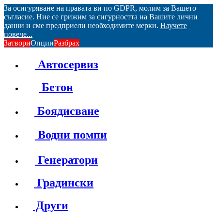
За осигуряване на правата ви по GDPR, молим за Вашето
съгласие. Ние се грижим за сигурността на Вашите лични
данни и сме предприели необходимите мерки.
Научете
повече...
Затвори
Опции
Разбрах
Автосервиз
Бетон
Боядисване
Водни помпи
Генератори
Градински
Други