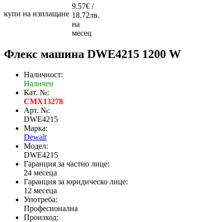
9.57€ /
купи на изплащане
18.72лв.
на
месец
Флекс машина DWE4215 1200 W
Наличност:
Наличен
Кат. №:
CMX13278
Арт. №:
DWE4215
Марка:
Dewalt
Модел:
DWE4215
Гаранция за частно лице:
24 месеца
Гаранция за юридическо лице:
12 месеца
Употреба:
Професионална
Произход: