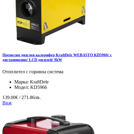
Преносим дизелов калорифер KraftDele WEBASTO KD5966/ с
дистанционно/ LCD дисплей/ 9kW
Отоплител с горивна система
Марка:
KraftDele
Модел:
KD5966
139.00€ / 271.86лв.
Виж