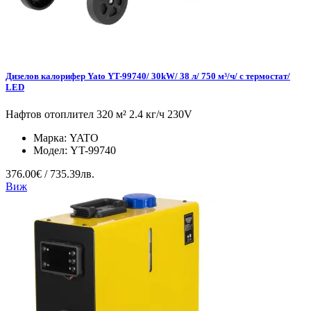
Дизелов калорифер Yato YT-99740/ 30kW/ 38 л/ 750 м³/ч/ с термостат/
LED
Нафтов отоплител 320 м² 2.4 кг/ч 230V
Марка:
YATO
Модел:
YT-99740
376.00€ / 735.39лв.
Виж