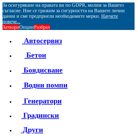
За осигуряване на правата ви по GDPR, молим за Вашето
съгласие. Ние се грижим за сигурността на Вашите лични
данни и сме предприели необходимите мерки.
Научете
повече...
Затвори
Опции
Разбрах
Автосервиз
Бетон
Боядисване
Водни помпи
Генератори
Градински
Други