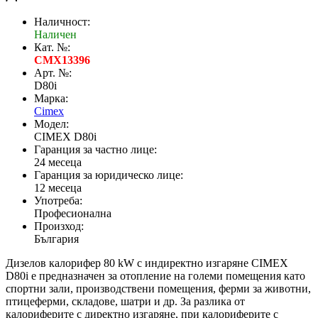
Наличност:
Наличен
Кат. №:
CMX13396
Арт. №:
D80i
Марка:
Cimex
Модел:
CIMEX D80i
Гаранция за частно лице:
24 месеца
Гаранция за юридическо лице:
12 месеца
Употреба:
Професионална
Произход:
България
Дизелов калорифер 80 kW с индиректно изгаряне CIMEX
D80i е предназначен за отопление на големи помещения като
спортни зали, производствени помещения, ферми за животни,
птицеферми, складове, шатри и др. За разлика от
калориферите с директно изгаряне, при калориферите с