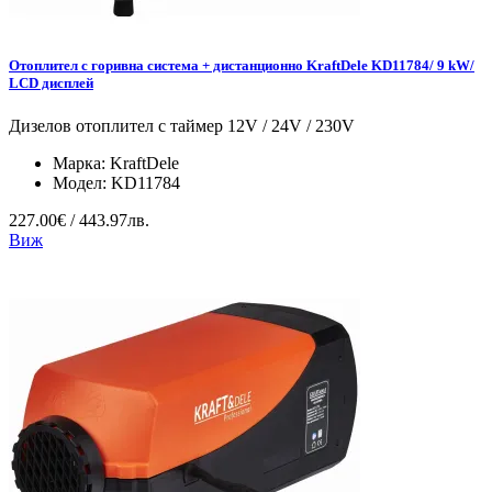
Отоплител с горивна система + дистанционно KraftDele KD11784/ 9 kW/
LCD дисплей
Дизелов отоплител с таймер 12V / 24V / 230V
Марка:
KraftDele
Модел:
KD11784
227.00€ / 443.97лв.
Виж