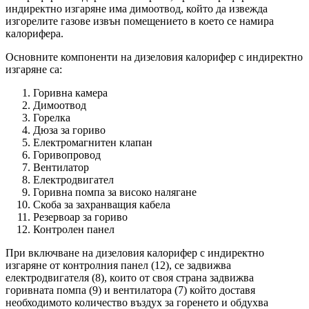
индиректно изгаряне има димоотвод, който да извежда
изгорелите газове извън помещението в което се намира
калорифера.
Основните компоненти на дизеловия калорифер с индиректно
изгаряне са:
Горивна камера
Димоотвод
Горелка
Дюза за гориво
Електромагнитен клапан
Горивопровод
Вентилатор
Електродвигател
Горивна помпа за високо налягане
Скоба за захранващия кабела
Резервоар за гориво
Контролен панел
При включване на дизеловия калорифер с индиректно
изгаряне от контролния панел (12), се задвижва
електродвигателя (8), които от своя страна задвижва
горивната помпа (9) и вентилатора (7) който доставя
необходимото количество въздух за горенето и обдухва