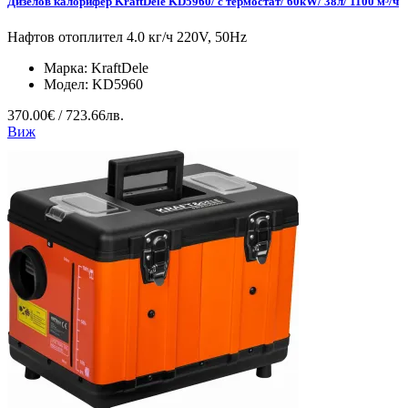
Дизелов калорифер KraftDele KD5960/ с термостат/ 60kW/ 38л/ 1100 м³/ч
Нафтов отоплител 4.0 кг/ч 220V, 50Hz
Марка:
KraftDele
Модел:
KD5960
370.00€ / 723.66лв.
Виж