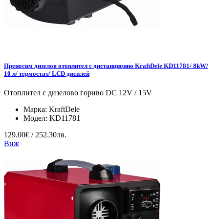
Преносим дизелов отоплител с дистанционно KraftDele KD11781/ 8kW/
10 л/ термостат/ LCD дисплей
Отоплител с дизелово гориво DC 12V / 15V
Марка:
KraftDele
Модел:
KD11781
129.00€ / 252.30лв.
Виж