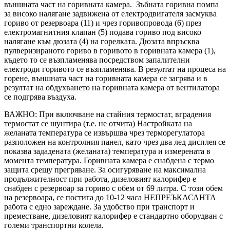
външната част на горивната камера. Зъбната горивна помпа
за високо налягане задвижена от електродвигателя засмуква
гориво от резервоара (11) и чрез горивопровода (6) през
електромагнитния клапан (5) подава гориво под високо
налягане към дюзата (4) на горелката. Дюзата впръсква
пулверизираното гориво в горивото в горивната камера (1),
където то се възпламенява посредством запалителни
електроди горивото се възпламенява. В резултат на процеса на
горене, външната част на горивната камера се загрява и в
резултат на обдухването на горивната камера от вентилатора
се подгрява въздуха.
ВАЖНО: При включване на стайния термостат, вградения
термостат се шунтира (т.е. не отчита) Настройката на
желаната температура се извършва чрез терморегулатора
разположен на контролния панел, като чрез два лед дисплея се
показва зададената (желаната) температура и измерената в
момента температура. Горивната камера е снабдена с термо
защита срещу прегряване. За осигуряване на максимална
продължителност при работа, дизеловият калорифер е
снабден с резервоар за гориво с обем от 69 литра. С този обем
на резервоара, се постига до 10-12 часа НЕПРЕЪКАСАНТА
работа с едно зареждане. За удобство при транспорт и
преместване, дизеловият калорифер е стандартно оборудван с
големи транспортни колела.