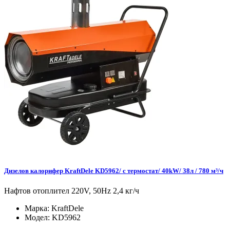
Дизелов калорифер KraftDele KD5962/ с термостат/ 40kW/ 38л / 780 м³/ч
Нафтов отоплител 220V, 50Hz 2,4 кг/ч
Марка:
KraftDele
Модел:
KD5962