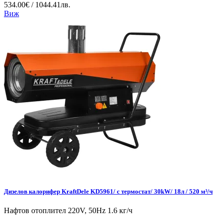
534.00€ / 1044.41лв.
Виж
Дизелов калорифер KraftDele KD5961/ с термостат/ 30kW/ 18л / 520 м³/ч
Нафтов отоплител 220V, 50Hz 1.6 кг/ч