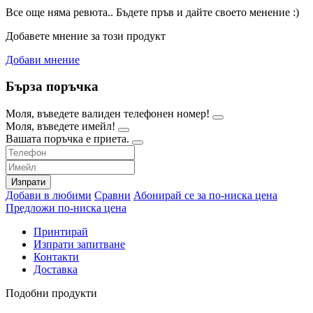
Все още няма ревюта.. Бъдете пръв и дайте своето менение :)
Добавете мнение за този продукт
Добави мнение
Бърза поръчка
Моля, въведете валиден телефонен номер!
Моля, въведете имейл!
Вашата поръчка е приета.
Изпрати
Добави в любими
Сравни
Абонирай се за по-ниска цена
Предложи по-ниска цена
Принтирай
Изпрати запитване
Контакти
Доставка
Подобни продукти