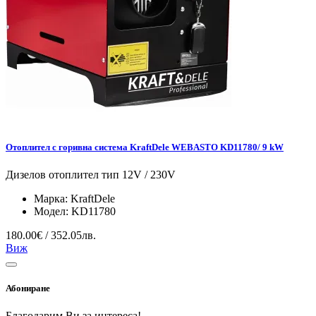
Отоплител с горивна система KraftDele WEBASTO KD11780/ 9 kW
Дизелов отоплител тип 12V / 230V
Марка:
KraftDele
Модел:
KD11780
180.00€ / 352.05лв.
Виж
Абониране
Благодарим Ви за интереса!