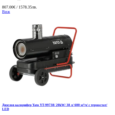
807.00€ / 1578.35лв.
Виж
Дизелов калорифер Yato YT-99738/ 20kW/ 38 л/ 600 м³/ч/ с термостат/
LED