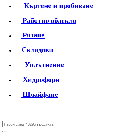
Къртене и пробиване
Работно облекло
Рязане
Складови
Уплътнение
Хидрофори
Шлайфане