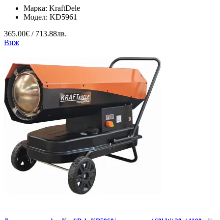
Марка:
KraftDele
Модел:
KD5961
365.00€ / 713.88лв.
Виж