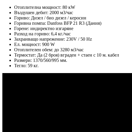
Отоплителна мощност: 80 кW
Въздушен дебит: 2000 м3/час
Гориво: Дизел / био дизел / керосин
Горивна помпа: Danfoss BFP 21 R3 (Дания)
Горене: индиректно изгаряне
Разход на гориво: 6,4 кг./час
Захранващо напрежение: 230V / 50 Hz
Ел. мощност: 900 W
Отоплителен обем: до 3280 м3/час
Термостат: Да (2 броя) вграден + стаен с 10 м. кабел
Размери: 1370/560/995 мм.
Тегло: 59 кг.