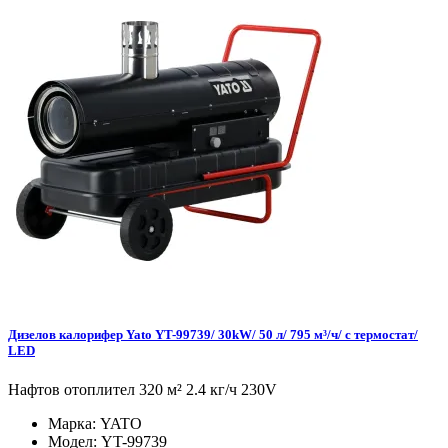
Дизелов калорифер Yato YT-99739/ 30kW/ 50 л/ 795 м³/ч/ с термостат/
LED
Нафтов отоплител 320 м² 2.4 кг/ч 230V
Марка:
YATO
Модел:
YT-99739