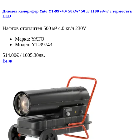
Дизелов калорифер Yato YT-99743/ 50kW/ 50 л/ 1100 м³/ч/ с термостат/
LED
Нафтов отоплител 500 м² 4.0 кг/ч 230V
Марка:
YATO
Модел:
YT-99743
514.00€ / 1005.30лв.
Виж