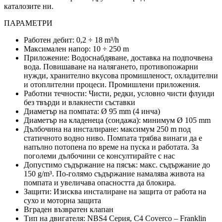
каталозите ни.
ПАРАМЕТРИ
Работен дебит: 0,2 ÷ 18 m³/h
Максимален напор: 10 ÷ 250 m
Приложение: Водоснабдяване, доставка на подпочвена
вода. Повишаване на налягането, противопожарни
нужди, хранително вкусова промишленост, охладителни
и отоплителни процеси. Промишлени приложения.
Работни течности: Чисти, редки, условно чисти флуиди
без твърди и влакнести съставки
Диаметър на помпата: Ø 95 mm (4 инча)
Диаметър на кладенеца (сондажа): минимум Ø 105 mm
Дълбочина на инсталиране: максимум 250 m под
статичното водно ниво. Помпата трябва винаги да е
напълно потопена по време на пуска и работата. За
поголеми дълбочини се консултирайте с нас
Допустимо съдържание на пясък: макс. съдържание до
150 g/m³. По-голямо съдържание намалява живота на
помпата и увеличава опасността да блокира.
Защити: Изисква инсталиране на защита от работа на
сухо и моторна защита
Вграден възвратен клапан
Тип на двигателя: NBS4 Серия, C4 Coverco – Franklin