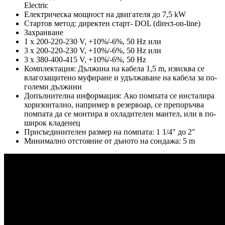
Electric
Eлектрическа мощност на двигателя до 7,5 kW
Стартов метод: директен старт- DOL (direct-on-line)
Захранване
1 x 200-220-230 V, +10%/-6%, 50 Hz или
3 x 200-220-230 V, +10%/-6%, 50 Hz или
3 x 380-400-415 V, +10%/-6%, 50 Hz
Комплектация: Дължина на кабела 1,5 m, изисква се
влагозащитено муфиране и удължаване на кабела за по-
големи дължини
Допълнителна информация: Ако помпата се инсталира
хоризонтално, например в резервоар, се препоръчва
помпата да се монтира в охладителен мантел, или в по-
широк кладенец
Присъединителен размер на помпата: 1 1/4″ до 2″
Минимално отстояние от дъното на сондажа: 5 m