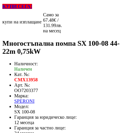
КУПИ СЕГА!
Само за
67.48€ /
купи на изплащане
131.99лв.
на месец
Mногостъпална помпа SX 100-08 44-
22m 0,75kW
Наличност:
Наличен
Кат. №:
CMX13958
Арт. №:
OO7203377
Марка:
SPERONI
Модел:
SX 100-08
Гаранция за юридическо лице:
12 месеца
Гаранция за частно лице: