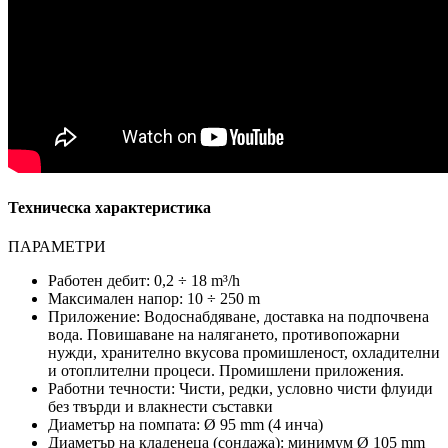
Техническа характеристика
ПАРАМЕТРИ
Работен дебит: 0,2 ÷ 18 m³/h
Максимален напор: 10 ÷ 250 m
Приложение: Водоснабдяване, доставка на подпочвена
вода. Повишаване на налягането, противопожарни
нужди, хранително вкусова промишленост, охладителни
и отоплителни процеси. Промишлени приложения.
Работни течности: Чисти, редки, условно чисти флуиди
без твърди и влакнести съставки
Диаметър на помпата: Ø 95 mm (4 инча)
Диаметър на кладенеца (сондажа): минимум Ø 105 mm