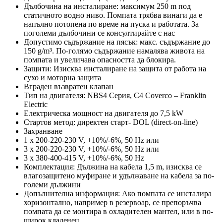
Дълбочина на инсталиране: максимум 250 m под
статичното водно ниво. Помпата трябва винаги да е
напълно потопена по време на пуска и работата. За
поголеми дълбочини се консултирайте с нас
Допустимо съдържание на пясък: макс. съдържание до
150 g/m³. По-голямо съдържание намалява живота на
помпата и увеличава опасността да блокира.
Защити: Изисква инсталиране на защита от работа на
сухо и моторна защита
Вграден възвратен клапан
Тип на двигателя: NBS4 Серия, C4 Coverco – Franklin
Electric
Eлектрическа мощност на двигателя до 7,5 kW
Стартов метод: директен старт- DOL (direct-on-line)
Захранване
1 x 200-220-230 V, +10%/-6%, 50 Hz или
3 x 200-220-230 V, +10%/-6%, 50 Hz или
3 x 380-400-415 V, +10%/-6%, 50 Hz
Комплектация: Дължина на кабела 1,5 m, изисква се
влагозащитено муфиране и удължаване на кабела за по-
големи дължини
Допълнителна информация: Ако помпата се инсталира
хоризонтално, например в резервоар, се препоръчва
помпата да се монтира в охладителен мантел, или в по-
широк кладенец