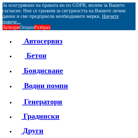
За осигуряване на правата ви по GDPR, молим за Вашето
съгласие. Ние се грижим за сигурността на Вашите лични
данни и сме предприели необходимите мерки.
Научете
повече...
Затвори
Опции
Разбрах
Автосервиз
Бетон
Боядисване
Водни помпи
Генератори
Градински
Други