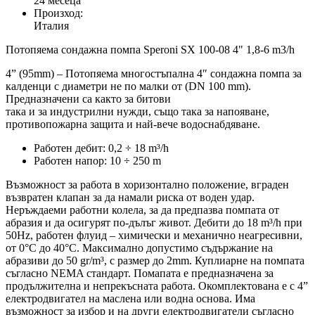
24 месеца
Произход:
Италия
Потопяема сондажна помпа Speroni SX 100-08 4" 1,8-6 m3/h
4” (95mm) – Потопяема многостъпална 4″ сондажна помпа за
калденци с диаметри не по малки от (DN 100 mm).
Предназначени са както за битови
така и за индустрилни нужди, също така за напояване,
противопожарна защита и най-вече водоснабдяване.
Работен дебит: 0,2 ÷ 18 m³/h
Работен напор: 10 ÷ 250 m
Възможност за работа в хоризонтално положение, вграден
възвратен клапан за да намали риска от воден удар.
Неръждаеми работни колела, за да предпазва помпата от
абразия и да осигурят по-дълъг живот. Дебити до 18 m³/h при
50Hz, работен флуид – химически и механично неагресивни,
от 0°C до 40°C. Максимално допустимо съдържание на
абразиви до 50 gr/m³, с размер до 2mm. Куплиарне на помпата
съгласно NEMA стандарт. Помапата е предназначена за
продължителна и непрекъсната работа. Окомплектована е с 4”
електродвигател на маслена или водна основа. Има
възможност за избор и на други електродвигатели съгласно