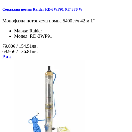
Сондажна помпа Raider RD-3WP91 6T/ 370 W
Монофазна потопяема помпа 5400 л/ч 42 м 1"
Марка:
Raider
Модел:
RD-3WP91
79.00€ / 154.51лв.
69.95€ / 136.81лв.
Виж