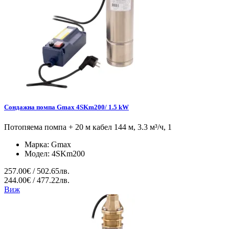
Сондажна помпа Gmax 4SKm200/ 1.5 kW
Потопяема помпа + 20 м кабел 144 м, 3.3 м³/ч, 1
Марка:
Gmax
Модел:
4SKm200
257.00€ / 502.65лв.
244.00€ / 477.22лв.
Виж