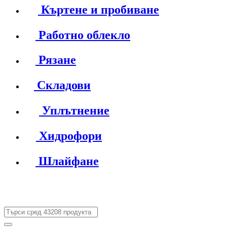
Къртене и пробиване
Работно облекло
Рязане
Складови
Уплътнение
Хидрофори
Шлайфане