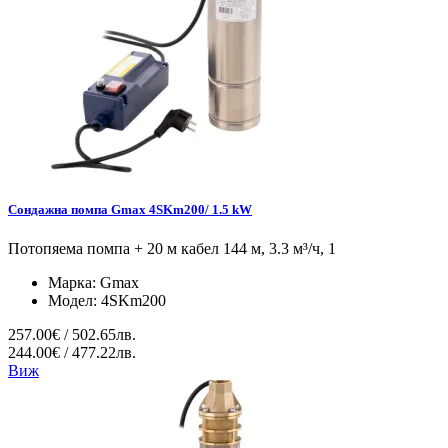
Сондажна помпа Gmax 4SKm200/ 1.5 kW
Потопяема помпа + 20 м кабел 144 м, 3.3 м³/ч, 1
Марка:
Gmax
Модел:
4SKm200
257.00€ / 502.65лв.
244.00€ / 477.22лв.
Виж