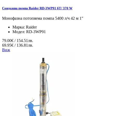
Сондажна помпа Raider RD-3WP91 6T/ 370 W
Монофазна потопяема помпа 5400 л/ч 42 м 1"
Марка:
Raider
Модел:
RD-3WP91
79.00€ / 154.51лв.
69.95€ / 136.81лв.
Виж