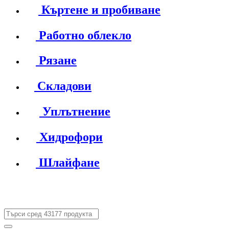
Къртене и пробиване
Работно облекло
Рязане
Складови
Уплътнение
Хидрофори
Шлайфане