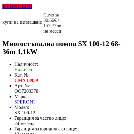
КУПИ СЕГА!
Само за
80.66€ /
купи на изплащане
157.77лв.
на месец
Mногостъпална помпа SX 100-12 68-
36m 1,1kW
Наличност:
Наличен
Кат. №:
CMX13959
Арт. №:
OO7203378
Марка:
SPERONI
Модел:
SX 100-12
Гаранция за частно лице:
24 месеца
Гаранция за юридическо лице: