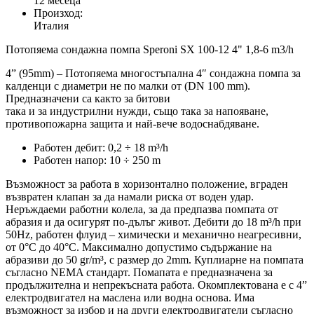
12 месеца
Произход:
Италия
Потопяема сондажна помпа Speroni SX 100-12 4" 1,8-6 m3/h
4” (95mm) – Потопяема многостъпална 4″ сондажна помпа за
калденци с диаметри не по малки от (DN 100 mm).
Предназначени са както за битови
така и за индустрилни нужди, също така за напояване,
противопожарна защита и най-вече водоснабдяване.
Работен дебит: 0,2 ÷ 18 m³/h
Работен напор: 10 ÷ 250 m
Възможност за работа в хоризонтално положение, вграден
възвратен клапан за да намали риска от воден удар.
Неръждаеми работни колела, за да предпазва помпата от
абразия и да осигурят по-дълъг живот. Дебити до 18 m³/h при
50Hz, работен флуид – химически и механично неагресивни,
от 0°C до 40°C. Максимално допустимо съдържание на
абразиви до 50 gr/m³, с размер до 2mm. Куплиарне на помпата
съгласно NEMA стандарт. Помапата е предназначена за
продължителна и непрекъсната работа. Окомплектована е с 4”
електродвигател на маслена или водна основа. Има
възможност за избор и на други електродвигатели съгласно