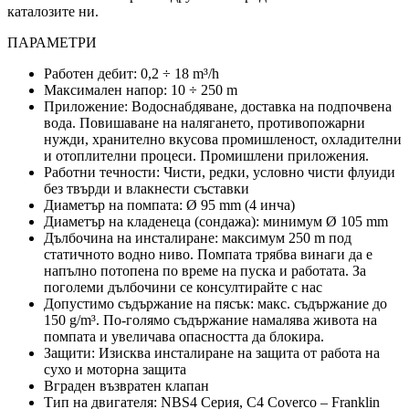
каталозите ни.
ПАРАМЕТРИ
Работен дебит: 0,2 ÷ 18 m³/h
Максимален напор: 10 ÷ 250 m
Приложение: Водоснабдяване, доставка на подпочвена
вода. Повишаване на налягането, противопожарни
нужди, хранително вкусова промишленост, охладителни
и отоплителни процеси. Промишлени приложения.
Работни течности: Чисти, редки, условно чисти флуиди
без твърди и влакнести съставки
Диаметър на помпата: Ø 95 mm (4 инча)
Диаметър на кладенеца (сондажа): минимум Ø 105 mm
Дълбочина на инсталиране: максимум 250 m под
статичното водно ниво. Помпата трябва винаги да е
напълно потопена по време на пуска и работата. За
поголеми дълбочини се консултирайте с нас
Допустимо съдържание на пясък: макс. съдържание до
150 g/m³. По-голямо съдържание намалява живота на
помпата и увеличава опасността да блокира.
Защити: Изисква инсталиране на защита от работа на
сухо и моторна защита
Вграден възвратен клапан
Тип на двигателя: NBS4 Серия, C4 Coverco – Franklin