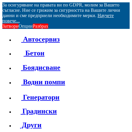
За осигуряване на правата ви по GDPR, молим за Вашето
съгласие. Ние се грижим за сигурността на Вашите лични
данни и сме предприели необходимите мерки.
Научете
повече...
Затвори
Опции
Разбрах
Автосервиз
Бетон
Боядисване
Водни помпи
Генератори
Градински
Други