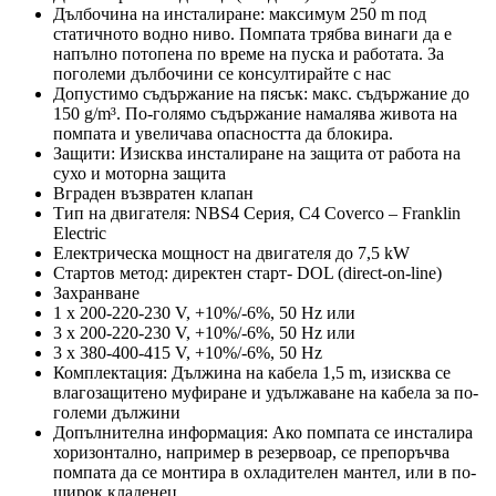
Дълбочина на инсталиране: максимум 250 m под
статичното водно ниво. Помпата трябва винаги да е
напълно потопена по време на пуска и работата. За
поголеми дълбочини се консултирайте с нас
Допустимо съдържание на пясък: макс. съдържание до
150 g/m³. По-голямо съдържание намалява живота на
помпата и увеличава опасността да блокира.
Защити: Изисква инсталиране на защита от работа на
сухо и моторна защита
Вграден възвратен клапан
Тип на двигателя: NBS4 Серия, C4 Coverco – Franklin
Electric
Eлектрическа мощност на двигателя до 7,5 kW
Стартов метод: директен старт- DOL (direct-on-line)
Захранване
1 x 200-220-230 V, +10%/-6%, 50 Hz или
3 x 200-220-230 V, +10%/-6%, 50 Hz или
3 x 380-400-415 V, +10%/-6%, 50 Hz
Комплектация: Дължина на кабела 1,5 m, изисква се
влагозащитено муфиране и удължаване на кабела за по-
големи дължини
Допълнителна информация: Ако помпата се инсталира
хоризонтално, например в резервоар, се препоръчва
помпата да се монтира в охладителен мантел, или в по-
широк кладенец