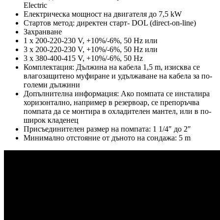
Electric
Eлектрическа мощност на двигателя до 7,5 kW
Стартов метод: директен старт- DOL (direct-on-line)
Захранване
1 x 200-220-230 V, +10%/-6%, 50 Hz или
3 x 200-220-230 V, +10%/-6%, 50 Hz или
3 x 380-400-415 V, +10%/-6%, 50 Hz
Комплектация: Дължина на кабела 1,5 m, изисква се
влагозащитено муфиране и удължаване на кабела за по-
големи дължини
Допълнителна информация: Ако помпата се инсталира
хоризонтално, например в резервоар, се препоръчва
помпата да се монтира в охладителен мантел, или в по-
широк кладенец
Присъединителен размер на помпата: 1 1/4″ до 2″
Минимално отстояние от дъното на сондажа: 5 m