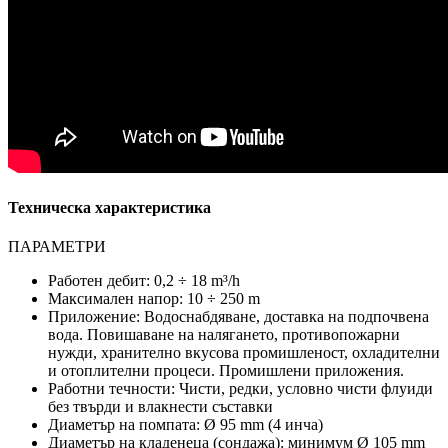
Техническа характеристика
ПАРАМЕТРИ
Работен дебит: 0,2 ÷ 18 m³/h
Максимален напор: 10 ÷ 250 m
Приложение: Водоснабдяване, доставка на подпочвена
вода. Повишаване на налягането, противопожарни
нужди, хранително вкусова промишленост, охладителни
и отоплителни процеси. Промишлени приложения.
Работни течности: Чисти, редки, условно чисти флуиди
без твърди и влакнести съставки
Диаметър на помпата: Ø 95 mm (4 инча)
Диаметър на кладенеца (сондажа): минимум Ø 105 mm