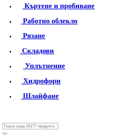
Къртене и пробиване
Работно облекло
Рязане
Складови
Уплътнение
Хидрофори
Шлайфане