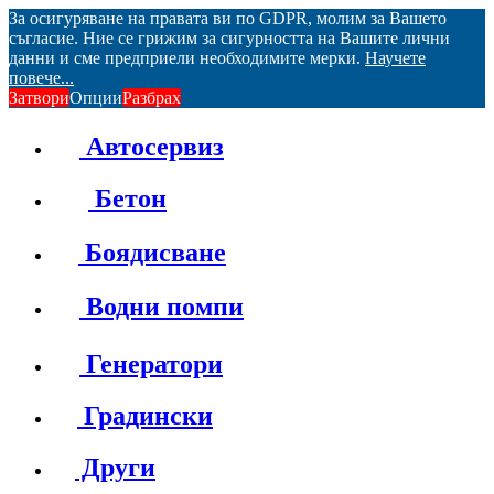
За осигуряване на правата ви по GDPR, молим за Вашето
съгласие. Ние се грижим за сигурността на Вашите лични
данни и сме предприели необходимите мерки.
Научете
повече...
Затвори
Опции
Разбрах
Автосервиз
Бетон
Боядисване
Водни помпи
Генератори
Градински
Други