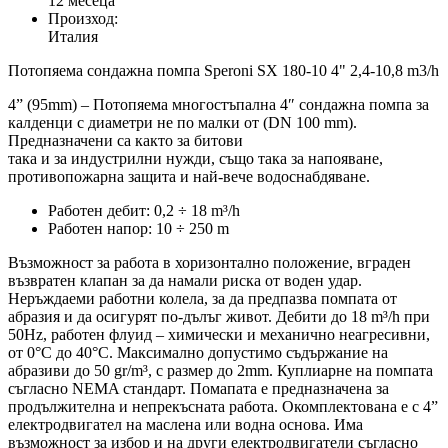
12 месеца
Произход:
Италия
Потопяема сондажна помпа Speroni SX 180-10 4" 2,4-10,8 m3/h
4” (95mm) – Потопяема многостъпална 4″ сондажна помпа за
калденци с диаметри не по малки от (DN 100 mm).
Предназначени са както за битови
така и за индустрилни нужди, също така за напояване,
противопожарна защита и най-вече водоснабдяване.
Работен дебит: 0,2 ÷ 18 m³/h
Работен напор: 10 ÷ 250 m
Възможност за работа в хоризонтално положение, вграден
възвратен клапан за да намали риска от воден удар.
Неръждаеми работни колела, за да предпазва помпата от
абразия и да осигурят по-дълъг живот. Дебити до 18 m³/h при
50Hz, работен флуид – химически и механично неагресивни,
от 0°C до 40°C. Максимално допустимо съдържание на
абразиви до 50 gr/m³, с размер до 2mm. Куплиарне на помпата
съгласно NEMA стандарт. Помапата е предназначена за
продължителна и непрекъсната работа. Окомплектована е с 4”
електродвигател на маслена или водна основа. Има
възможност за избор и на други електродвигатели съгласно