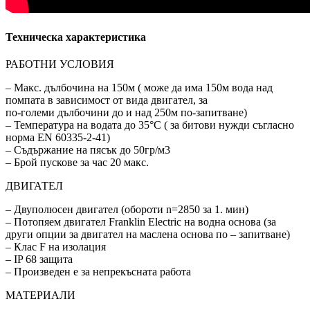
Техническа характеристика
РАБОТНИ УСЛОВИЯ
– Макс. дълбочина на 150м ( може да има 150м вода над
помпата в зависимост от вида двигател, за
по-големи дълбочини до и над 250м по-запитване)
– Температура на водата до 35°C ( за битови нужди съгласно
норма EN 60335-2-41)
– Съдържание на пясък до 50гр/м3
– Брой пускове за час 20 макс.
ДВИГАТЕЛ
– Двуполюсен двигател (обороти n=2850 за 1. мин)
– Потопяем двигател Franklin Electric на водна основа (за
други опции за двигател на маслена основа по – запитване)
– Клас F на изолация
– IP 68 защитa
– Произведен е за непрекъсната работа
МАТЕРИАЛИ