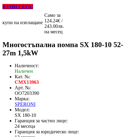
КУПИ СЕГА!
Само за
124.24€ /
купи на изплащане
243.00лв.
на месец
Mногостъпална помпа SX 180-10 52-
27m 1,5kW
Наличност:
Наличен
Кат. №:
CMX13963
Арт. №:
OO7203390
Марка:
SPERONI
Модел:
SX 180-10
Гаранция за частно лице:
24 месеца
Гаранция за юридическо лице: