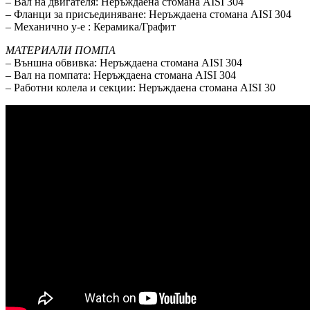
– Вал на двигателя: Неръждаена стомана AISI 304
– Фланци за присъединяване: Неръждаена стомана AISI 304
– Механично у-е : Керамика/Графит
МАТЕРИАЛИ ПОМПА
– Външна обвивка: Неръждаена стомана AISI 304
– Вал на помпата: Неръждаена стомана AISI 304
– Работни колела и секции: Неръждаена стомана AISI 30