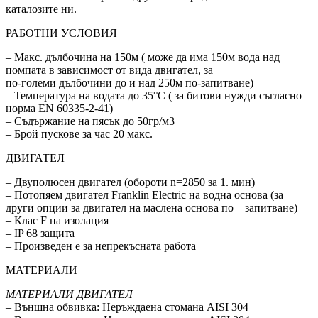
каталозите ни.
РАБОТНИ УСЛОВИЯ
– Макс. дълбочина на 150м ( може да има 150м вода над
помпата в зависимост от вида двигател, за
по-големи дълбочини до и над 250м по-запитване)
– Температура на водата до 35°C ( за битови нужди съгласно
норма EN 60335-2-41)
– Съдържание на пясък до 50гр/м3
– Брой пускове за час 20 макс.
ДВИГАТЕЛ
– Двуполюсен двигател (обороти n=2850 за 1. мин)
– Потопяем двигател Franklin Electric на водна основа (за
други опции за двигател на маслена основа по – запитване)
– Клас F на изолация
– IP 68 защитa
– Произведен е за непрекъсната работа
МАТЕРИАЛИ
МАТЕРИАЛИ ДВИГАТЕЛ
– Външна обвивка: Неръждаена стомана AISI 304