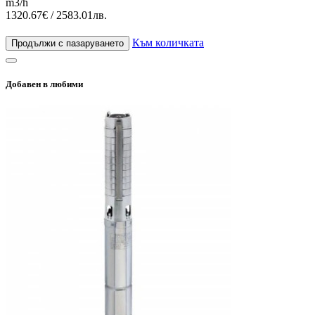
m3/h
1320.67€ / 2583.01лв.
Към количката
Продължи с пазаруването
Добавен в любими