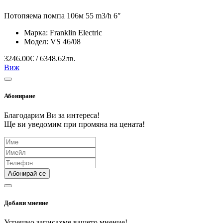
Потопяема помпа 106м 55 m3/h 6″
Марка:
Franklin Electric
Модел:
VS 46/08
3246.00€ / 6348.62лв.
Виж
Абониране
Благодарим Ви за интереса!
Ще ви уведомим при промяна на цената!
Абонирай се
Добави мнение
Успешно записахме вашето мнение!