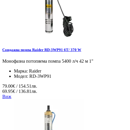
Сондажна помпа Raider RD-3WP91 6T/ 370 W
Монофазна потопяема помпа 5400 л/ч 42 м 1"
Марка:
Raider
Модел:
RD-3WP91
79.00€ / 154.51лв.
69.95€ / 136.81лв.
Виж