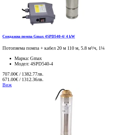
Сондажна помпа Gmax 4SPD540-4/ 4 kW
Потопяема помпа + кабел 20 м 110 м, 5.8 м³/ч, 1¼
Марка:
Gmax
Модел:
4SPD540-4
707.00€ / 1382.77лв.
671.00€ / 1312.36лв.
Виж