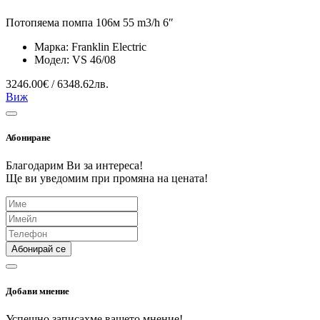
Потопяема помпа 106м 55 m3/h 6″
Марка:
Franklin Electric
Модел:
VS 46/08
3246.00€ / 6348.62лв.
Виж
Абониране
Благодарим Ви за интереса!
Ще ви уведомим при промяна на цената!
Абонирай се
Добави мнение
Успешно записахме вашето мнение!