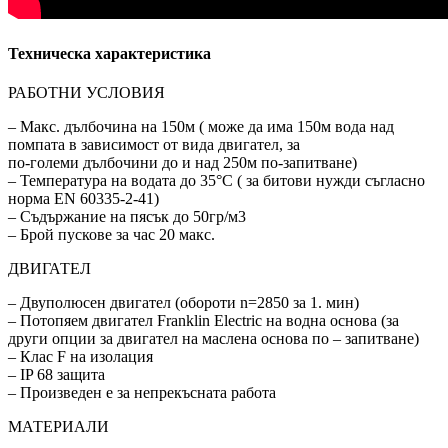
Техническа характеристика
РАБОТНИ УСЛОВИЯ
– Макс. дълбочина на 150м ( може да има 150м вода над
помпата в зависимост от вида двигател, за
по-големи дълбочини до и над 250м по-запитване)
– Температура на водата до 35°C ( за битови нужди съгласно
норма EN 60335-2-41)
– Съдържание на пясък до 50гр/м3
– Брой пускове за час 20 макс.
ДВИГАТЕЛ
– Двуполюсен двигател (обороти n=2850 за 1. мин)
– Потопяем двигател Franklin Electric на водна основа (за
други опции за двигател на маслена основа по – запитване)
– Клас F на изолация
– IP 68 защитa
– Произведен е за непрекъсната работа
МАТЕРИАЛИ