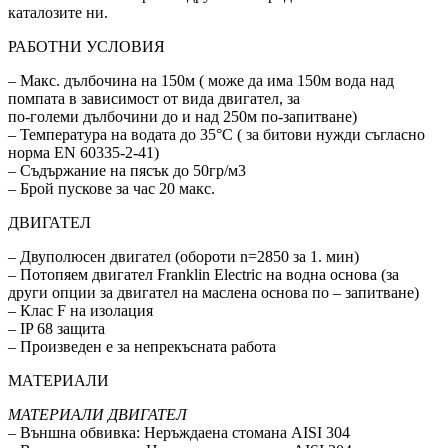
каталозите ни.
РАБОТНИ УСЛОВИЯ
– Макс. дълбочина на 150м ( може да има 150м вода над
помпата в зависимост от вида двигател, за
по-големи дълбочини до и над 250м по-запитване)
– Температура на водата до 35°C ( за битови нужди съгласно
норма EN 60335-2-41)
– Съдържание на пясък до 50гр/м3
– Брой пускове за час 20 макс.
ДВИГАТЕЛ
– Двуполюсен двигател (обороти n=2850 за 1. мин)
– Потопяем двигател Franklin Electric на водна основа (за
други опции за двигател на маслена основа по – запитване)
– Клас F на изолация
– IP 68 защитa
– Произведен е за непрекъсната работа
МАТЕРИАЛИ
МАТЕРИАЛИ ДВИГАТЕЛ
– Външна обвивка: Неръждаена стомана AISI 304