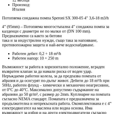
12 месеца
Произход:
Италия
Потопяема сондажна помпа Speroni SX 300-05 4" 3,6-18 m3/h
4” (95mm) – Потопяема многостъпална 4″ сондажна помпа за
калденци с диаметри не по малки от (DN 100 mm).
Предназначени са както за битови
така и за индустрилни нужди, също така за напояване,
противопожарна защита и най-вече водоснабдяване.
Работен дебит: 0,2 ÷ 18 m³/h
Работен напор: 10 ÷ 250 m
Възможност за работа в хоризонтално положение, вграден
възвратен клапан за да намали риска от воден удар.
Неръждаеми работни колела, за да предпазва помпата от
абразия и да осигурят по-дълъг живот. Дебити до 18 m³/h при
50Hz, работен флуид – химически и механично неагресивни,
от 0°C до 40°C. Максимално допустимо съдържание на
абразиви до 50 gr/m³, с размер до 2mm. Куплиарне на помпата
съгласно NEMA стандарт. Помапата е предназначена за
продължителна и непрекъсната работа. Окомплектована е с 4”
електродвигател на маслена или водна основа. Има
възможност за избор и на други електродвигатели съгласно