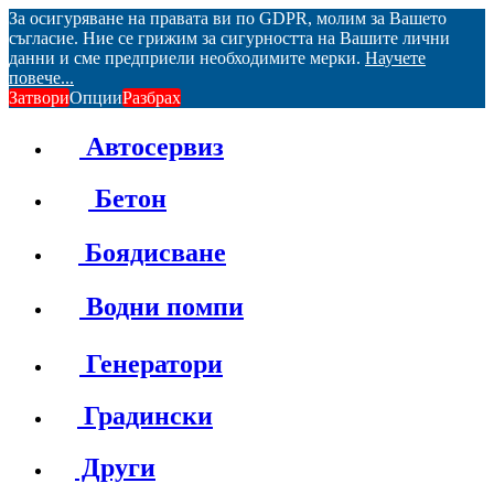
За осигуряване на правата ви по GDPR, молим за Вашето
съгласие. Ние се грижим за сигурността на Вашите лични
данни и сме предприели необходимите мерки.
Научете
повече...
Затвори
Опции
Разбрах
Автосервиз
Бетон
Боядисване
Водни помпи
Генератори
Градински
Други