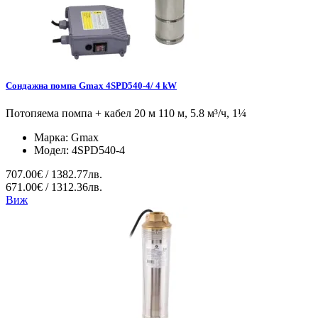
Сондажна помпа Gmax 4SPD540-4/ 4 kW
Потопяема помпа + кабел 20 м 110 м, 5.8 м³/ч, 1¼
Марка:
Gmax
Модел:
4SPD540-4
707.00€ / 1382.77лв.
671.00€ / 1312.36лв.
Виж