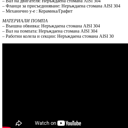
– Вал на двигателя: Неръждаена стомана AISI 304
– Фланци за присъединяване: Неръждаена стомана AISI 304
– Механично у-е : Керамика/Графит
МАТЕРИАЛИ ПОМПА
– Външна обвивка: Неръждаена стомана AISI 304
– Вал на помпата: Неръждаена стомана AISI 304
– Работни колела и секции: Неръждаена стомана AISI 30