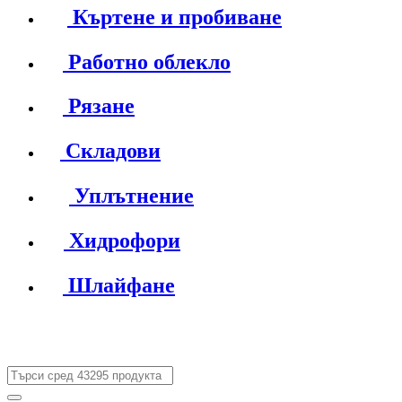
Къртене и пробиване
Работно облекло
Рязане
Складови
Уплътнение
Хидрофори
Шлайфане