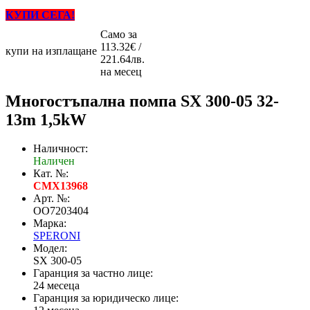
КУПИ СЕГА!
Само за
113.32€ /
купи на изплащане
221.64лв.
на месец
Mногостъпална помпа SX 300-05 32-
13m 1,5kW
Наличност:
Наличен
Кат. №:
CMX13968
Арт. №:
OO7203404
Марка:
SPERONI
Модел:
SX 300-05
Гаранция за частно лице:
24 месеца
Гаранция за юридическо лице: