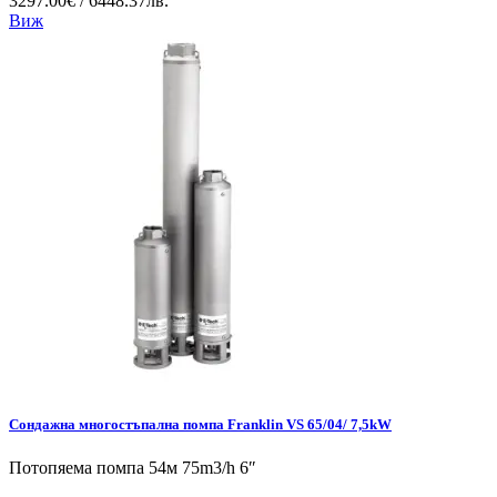
3297.00€ / 6448.37лв.
Виж
Сондажна многостъпална помпа Franklin VS 65/04/ 7,5kW
Потопяема помпа 54м 75m3/h 6″