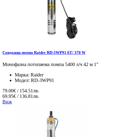
Сондажна помпа Raider RD-3WP91 6T/ 370 W
Монофазна потопяема помпа 5400 л/ч 42 м 1"
Марка:
Raider
Модел:
RD-3WP91
79.00€ / 154.51лв.
69.95€ / 136.81лв.
Виж