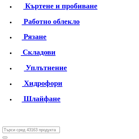
Къртене и пробиване
Работно облекло
Рязане
Складови
Уплътнение
Хидрофори
Шлайфане