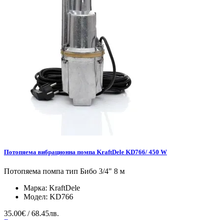
Потопяема вибрационна помпа KraftDele KD766/ 450 W
Потопяема помпа тип Бибо 3/4" 8 м
Марка:
KraftDele
Модел:
KD766
35.00€ / 68.45лв.