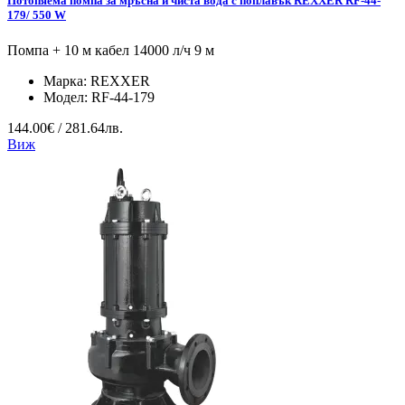
Потопяема помпа за мръсна и чиста вода с поплавък REXXER RF-44-
179/ 550 W
Помпа + 10 м кабел 14000 л/ч 9 м
Марка:
REXXER
Модел:
RF-44-179
144.00€ / 281.64лв.
Виж