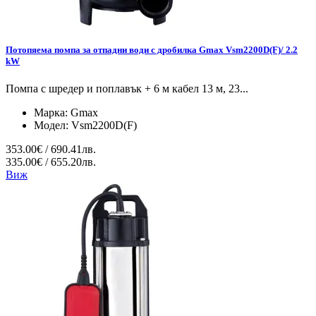
Потопяема помпа за отпадни води с дробилка Gmax Vsm2200D(F)/ 2.2
kW
Помпа с шредер и поплавък + 6 м кабел 13 м, 23...
Марка:
Gmax
Модел:
Vsm2200D(F)
353.00€ / 690.41лв.
335.00€ / 655.20лв.
Виж