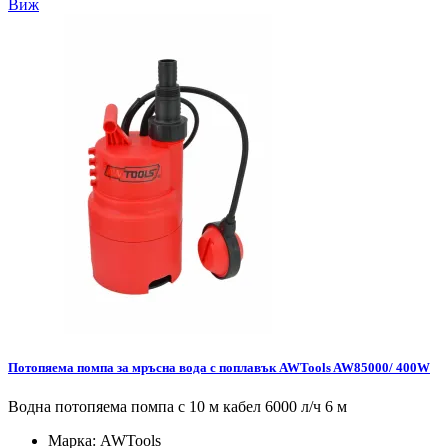
Виж
Потопяема помпа за мръсна вода с поплавък AWTools AW85000/ 400W
Водна потопяема помпа с 10 м кабел 6000 л/ч 6 м
Марка:
AWTools