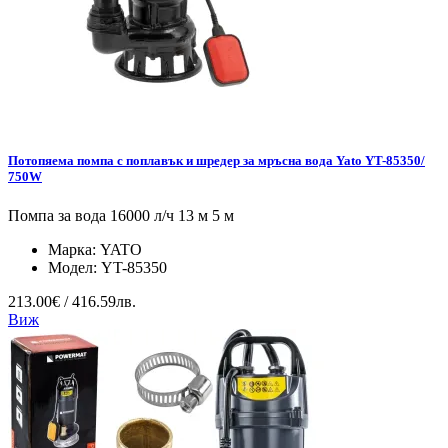
Потопяема помпа с поплавък и шредер за мръсна вода Yato YT-85350/
750W
Помпа за вода 16000 л/ч 13 м 5 м
Марка:
YATO
Модел:
YT-85350
213.00€ / 416.59лв.
Виж