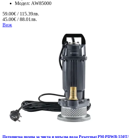
Модел:
AW85000
59.00€ / 115.39лв.
45.00€ / 88.01лв.
Виж
Потопяема помпа за чиста и мръсна вода Powermat PM-PDWB-550T/