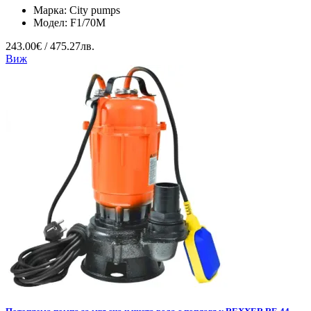
Марка:
City pumps
Модел:
F1/70M
243.00€ / 475.27лв.
Виж