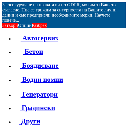
За осигуряване на правата ви по GDPR, молим за Вашето
съгласие. Ние се грижим за сигурността на Вашите лични
данни и сме предприели необходимите мерки.
Научете
повече...
Затвори
Опции
Разбрах
Автосервиз
Бетон
Боядисване
Водни помпи
Генератори
Градински
Други