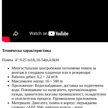
Техническа характеристика
Помпа 4" 9-25 m3/h,16-54m,4.0kW
Многостъпални центробежни потопяеми помпи за
монтаж в сондажни кладенци или в резервоари
Работен дебит: 0,2 ÷ 24 m³/h
Максимален напор: 10 ÷ 500 m
Приложение: Водоснабдяване, доставка на подпочвена
вода. Повишаване на налягането, противопожарни
нужди, хранително вкусова промишленост, охладителни
и отоплителни процеси. Промишлени приложения.
Материали: Двигател, помпа и корпус: неръждаема
стомана (AISI 304), работни колела – noryl