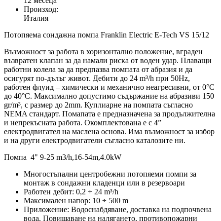
12 месеца
Произход:
Италия
Потопяема сондажна помпа Franklin Electric E-Tech VS 15/12
Възможност за работа в хоризонтално положение, вграден
възвратен клапан за да намали риска от воден удар. Плаващи
работни колела за да предпазва помпата от абразия и да
осигурят по-дълъг живот. Дебити до 24 m³/h при 50Hz,
работен флуид – химически и механично неагресивни, от 0°C
до 40°C. Максимално допустимо съдържание на абразиви 150
gr/m³, с размер до 2mm. Куплиарне на помпата съгласно
NEMA стандарт. Помапата е предназначена за продължителна
и непрекъсната работа. Окомплектована е с 4”
електродвигател на маслена основа. Има възможност за избор
и на други електродвигатели съгласно каталозите ни.
Помпа 4" 9-25 m3/h,16-54m,4.0kW
Многостъпални центробежни потопяеми помпи за
монтаж в сондажни кладенци или в резервоари
Работен дебит: 0,2 ÷ 24 m³/h
Максимален напор: 10 ÷ 500 m
Приложение: Водоснабдяване, доставка на подпочвена
вода. Повишаване на налягането, противопожарни