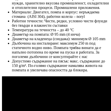
нужди, хранително вкусова промишленост, охладителни
и отоплителни процеси. Промишлени приложения.
Материали: Двигател, помпа и корпус: неръждаема
стомана (AISI 304), работни колела – noryl
Работни течности: Чисти, редки, условно чисти флуиди
без твърди и влакнести съставки
Температура на течността – до 40 °C
Диаметър на помпата: Ø 95 mm (4 инча)
Диаметър на кладенеца (сондажа): минимум Ø 105 mm
Дълбочина на инсталиране: максимум 250 m под
статичното водно ниво. Помпата трябва винаги да е
напълно потопена по време на пуска и работата. За
поголеми дълбочини се консултирайте с нас
Допустимо съдържание на пясък: макс. съдържание до
150 g/m³. По-голямо съдържание намалява живота на
помпата и увеличава опасността да блокира.