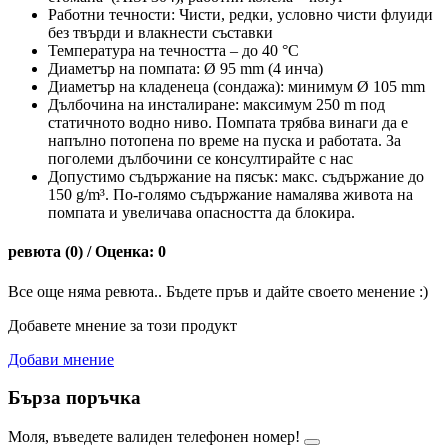
Работни течности: Чисти, редки, условно чисти флуиди
без твърди и влакнести съставки
Температура на течността – до 40 °C
Диаметър на помпата: Ø 95 mm (4 инча)
Диаметър на кладенеца (сондажа): минимум Ø 105 mm
Дълбочина на инсталиране: максимум 250 m под
статичното водно ниво. Помпата трябва винаги да е
напълно потопена по време на пуска и работата. За
поголеми дълбочини се консултирайте с нас
Допустимо съдържание на пясък: макс. съдържание до
150 g/m³. По-голямо съдържание намалява живота на
помпата и увеличава опасността да блокира.
ревюта (0) / Оценка: 0
Все още няма ревюта.. Бъдете пръв и дайте своето менение :)
Добавете мнение за този продукт
Добави мнение
Бърза поръчка
Моля, въведете валиден телефонен номер!