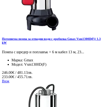
Потопяема помпа за отпадни води с дробилка Gmax Vsm1300D(F)/ 1.3
kW
Помпа с шредер и поплавък + 6 м кабел 13 м, 23...
Марка:
Gmax
Модел:
Vsm1300D(F)
246.00€ / 481.13лв.
233.00€ / 455.71лв.
Виж