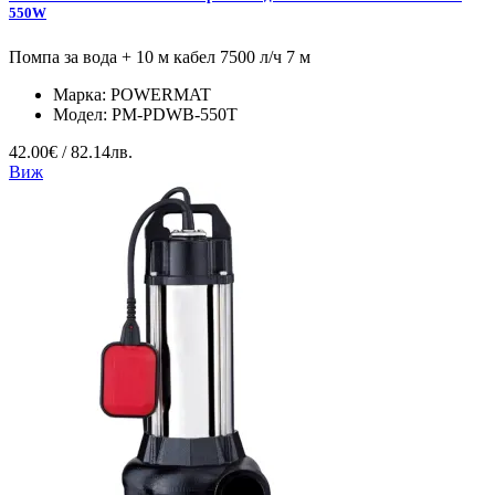
550W
Помпа за вода + 10 м кабел 7500 л/ч 7 м
Марка:
POWERMAT
Модел:
PM-PDWB-550T
42.00€ / 82.14лв.
Виж