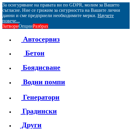
За осигуряване на правата ви по GDPR, молим за Вашето
съгласие. Ние се грижим за сигурността на Вашите лични
данни и сме предприели необходимите мерки.
Научете
повече...
Затвори
Опции
Разбрах
Автосервиз
Бетон
Боядисване
Водни помпи
Генератори
Градински
Други