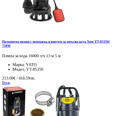
Потопяема помпа с поплавък и шредер за мръсна вода Yato YT-85350/
750W
Помпа за вода 16000 л/ч 13 м 5 м
Марка:
YATO
Модел:
YT-85350
213.00€ / 416.59лв.
Виж