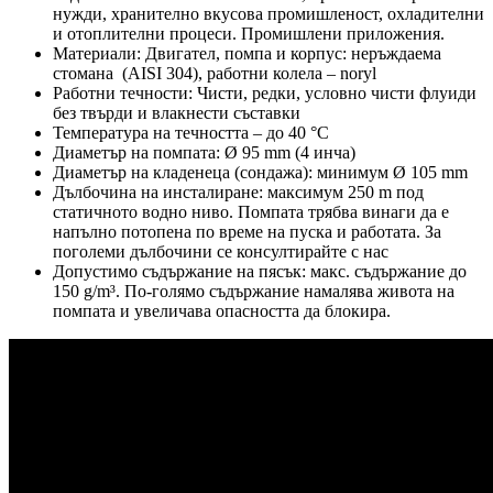
нужди, хранително вкусова промишленост, охладителни
и отоплителни процеси. Промишлени приложения.
Материали: Двигател, помпа и корпус: неръждаема
стомана (AISI 304), работни колела – noryl
Работни течности: Чисти, редки, условно чисти флуиди
без твърди и влакнести съставки
Температура на течността – до 40 °C
Диаметър на помпата: Ø 95 mm (4 инча)
Диаметър на кладенеца (сондажа): минимум Ø 105 mm
Дълбочина на инсталиране: максимум 250 m под
статичното водно ниво. Помпата трябва винаги да е
напълно потопена по време на пуска и работата. За
поголеми дълбочини се консултирайте с нас
Допустимо съдържание на пясък: макс. съдържание до
150 g/m³. По-голямо съдържание намалява живота на
помпата и увеличава опасността да блокира.