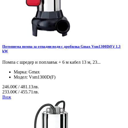
Потопяема помпа за отпадни води с дробилка Gmax Vsm1300D(F)/ 1.3
kW
Помпа с шредер и поплавък + 6 м кабел 13 м, 23...
Марка:
Gmax
Модел:
Vsm1300D(F)
246.00€ / 481.13лв.
233.00€ / 455.71лв.
Виж