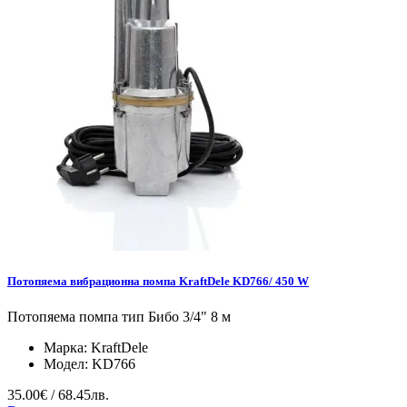
Потопяема вибрационна помпа KraftDele KD766/ 450 W
Потопяема помпа тип Бибо 3/4" 8 м
Марка:
KraftDele
Модел:
KD766
35.00€ / 68.45лв.