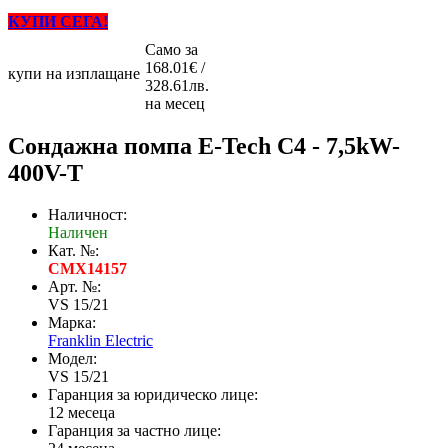
КУПИ СЕГА!
Само за
168.01€ /
купи на изплащане
328.61лв.
на месец
Сондажна помпа E-Tech C4 - 7,5kW-
400V-Т
Наличност:
Наличен
Кат. №:
CMX14157
Арт. №:
VS 15/21
Марка:
Franklin Electric
Модел:
VS 15/21
Гаранция за юридическо лице:
12 месеца
Гаранция за частно лице: