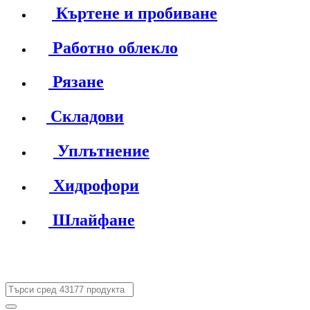
Къртене и пробиване
Работно облекло
Рязане
Складови
Уплътнение
Хидрофори
Шлайфане