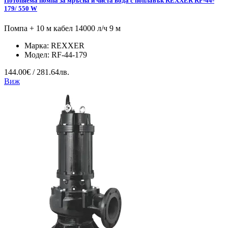
Потопяема помпа за мръсна и чиста вода с поплавък REXXER RF-44-
179/ 550 W
Помпа + 10 м кабел 14000 л/ч 9 м
Марка:
REXXER
Модел:
RF-44-179
144.00€ / 281.64лв.
Виж