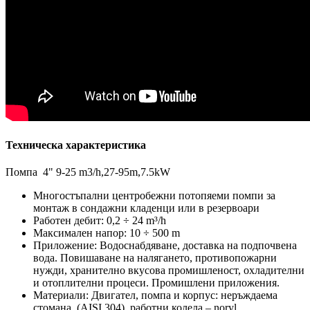
Техническа характеристика
Помпа 4" 9-25 m3/h,27-95m,7.5kW
Многостъпални центробежни потопяеми помпи за
монтаж в сондажни кладенци или в резервоари
Работен дебит: 0,2 ÷ 24 m³/h
Максимален напор: 10 ÷ 500 m
Приложение: Водоснабдяване, доставка на подпочвена
вода. Повишаване на налягането, противопожарни
нужди, хранително вкусова промишленост, охладителни
и отоплителни процеси. Промишлени приложения.
Материали: Двигател, помпа и корпус: неръждаема
стомана (AISI 304), работни колела – noryl