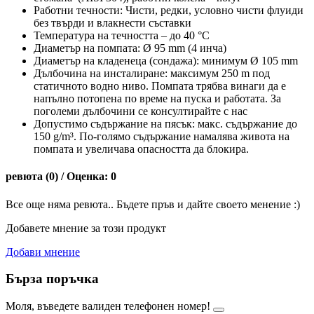
Работни течности: Чисти, редки, условно чисти флуиди
без твърди и влакнести съставки
Температура на течността – до 40 °C
Диаметър на помпата: Ø 95 mm (4 инча)
Диаметър на кладенеца (сондажа): минимум Ø 105 mm
Дълбочина на инсталиране: максимум 250 m под
статичното водно ниво. Помпата трябва винаги да е
напълно потопена по време на пуска и работата. За
поголеми дълбочини се консултирайте с нас
Допустимо съдържание на пясък: макс. съдържание до
150 g/m³. По-голямо съдържание намалява живота на
помпата и увеличава опасността да блокира.
ревюта (0) / Оценка: 0
Все още няма ревюта.. Бъдете пръв и дайте своето менение :)
Добавете мнение за този продукт
Добави мнение
Бърза поръчка
Моля, въведете валиден телефонен номер!