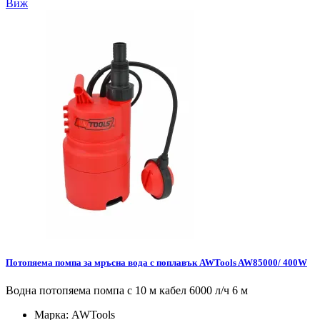
Виж
Потопяема помпа за мръсна вода с поплавък AWTools AW85000/ 400W
Водна потопяема помпа с 10 м кабел 6000 л/ч 6 м
Марка:
AWTools