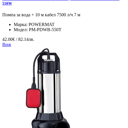
550W
Помпа за вода + 10 м кабел 7500 л/ч 7 м
Марка:
POWERMAT
Модел:
PM-PDWB-550T
42.00€ / 82.14лв.
Виж