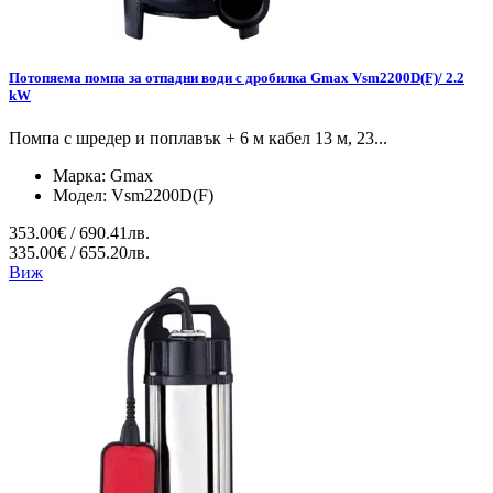
Потопяема помпа за отпадни води с дробилка Gmax Vsm2200D(F)/ 2.2
kW
Помпа с шредер и поплавък + 6 м кабел 13 м, 23...
Марка:
Gmax
Модел:
Vsm2200D(F)
353.00€ / 690.41лв.
335.00€ / 655.20лв.
Виж