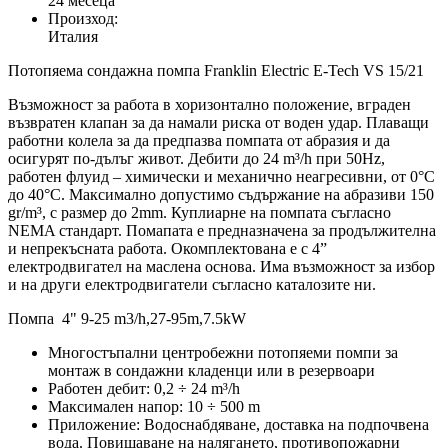
24 месеца
Произход:
Италия
Потопяема сондажна помпа Franklin Electric E-Tech VS 15/21
Възможност за работа в хоризонтално положение, вграден
възвратен клапан за да намали риска от воден удар. Плаващи
работни колела за да предпазва помпата от абразия и да
осигурят по-дълъг живот. Дебити до 24 m³/h при 50Hz,
работен флуид – химически и механично неагресивни, от 0°C
до 40°C. Максимално допустимо съдържание на абразиви 150
gr/m³, с размер до 2mm. Куплиарне на помпата съгласно
NEMA стандарт. Помапата е предназначена за продължителна
и непрекъсната работа. Окомплектована е с 4”
електродвигател на маслена основа. Има възможност за избор
и на други електродвигатели съгласно каталозите ни.
Помпа 4" 9-25 m3/h,27-95m,7.5kW
Многостъпални центробежни потопяеми помпи за
монтаж в сондажни кладенци или в резервоари
Работен дебит: 0,2 ÷ 24 m³/h
Максимален напор: 10 ÷ 500 m
Приложение: Водоснабдяване, доставка на подпочвена
вода. Повишаване на налягането, противопожарни