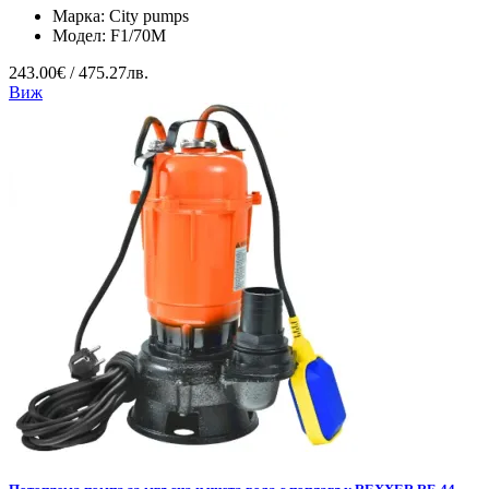
Марка:
City pumps
Модел:
F1/70M
243.00€ / 475.27лв.
Виж