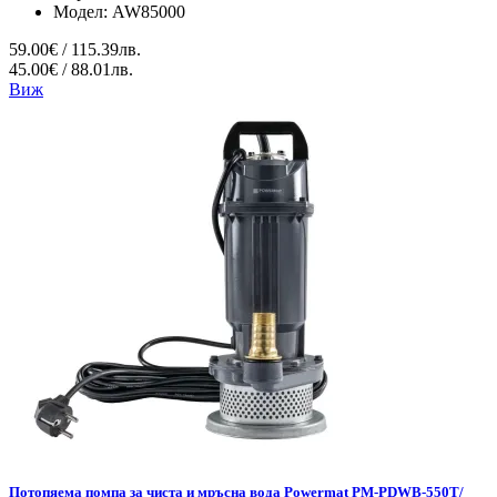
Модел:
AW85000
59.00€ / 115.39лв.
45.00€ / 88.01лв.
Виж
Потопяема помпа за чиста и мръсна вода Powermat PM-PDWB-550T/