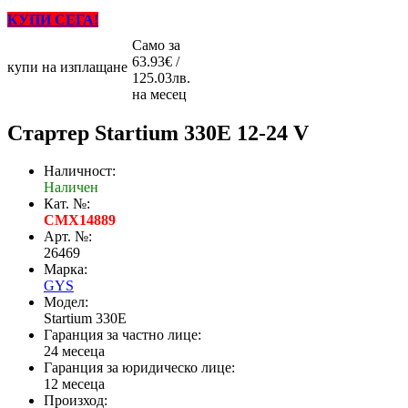
КУПИ СЕГА!
Само за
63.93€ /
купи на изплащане
125.03лв.
на месец
Стартер Startium 330E 12-24 V
Наличност:
Наличен
Кат. №:
CMX14889
Арт. №:
26469
Марка:
GYS
Модел:
Startium 330E
Гаранция за частно лице:
24 месеца
Гаранция за юридическо лице:
12 месеца
Произход: