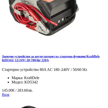
Зарядно устройство за акумулатори със стартова функция KraftDele
KD5342/ 12/24V/ 20-700Ah/ 220A
Стартерно устройство 80A AC 180–240V / 50/60 Hz
Марка:
KraftDele
Модел:
KD5342
145.00€ / 283.60лв.
Виж