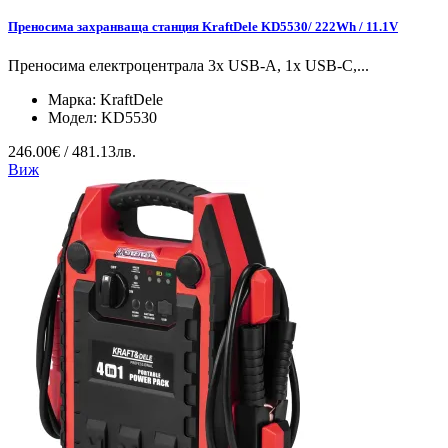
Преносима захранваща станция KraftDele KD5530/ 222Wh / 11.1V
Преносима електроцентрала 3x USB-A, 1x USB-C,...
Марка:
KraftDele
Модел:
KD5530
246.00€ / 481.13лв.
Виж