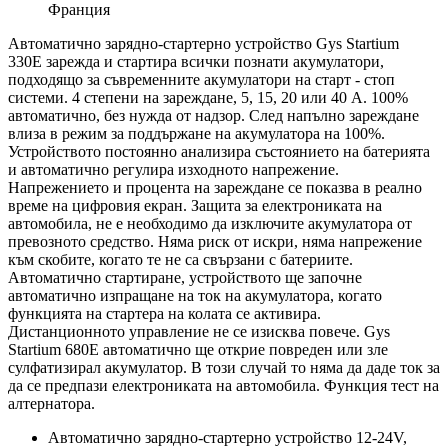
Франция
Автоматично зарядно-стартерно устройство Gys Startium
330E
зарежда и стартира всички познати акумулатори,
подходящо за съвременните акумулатори на старт - стоп
системи. 4 степени на зареждане, 5, 15, 20 или 40 А. 100%
автоматично, без нужда от надзор. След напълно зареждане
влиза в режим за поддържане на акумулатора на 100%.
Устройството постоянно анализира състоянието на батерията
и автоматично регулира изходното напрежение.
Напрежението и процента на зареждане се показва в реално
време на цифровия екран. Защита за електрониката на
автомобила, не е необходимо да изключите акумулатора от
превозното средство. Няма риск от искри, няма напрежение
към скобите, когато те не са свързани с батериите.
Автоматично стартиране, устройството ще започне
автоматично изпращане на ток на акумулатора, когато
функцията на стартера на колата се активира.
Дистанционното управление не се изисква повече. Gys
Startium 680E автоматично ще открие повреден или зле
сулфатизирал акумулатор. В този случай то няма да даде ток за
да се предпази електрониката на автомобила. Функция тест на
алтернатора.
Автоматично зарядно-стартерно устройство 12-24V,