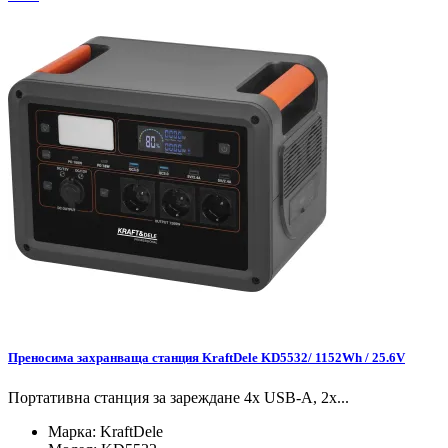
Преносима захранваща станция KraftDele KD5532/ 1152Wh / 25.6V
Портативна станция за зареждане 4x USB-A, 2x...
Марка:
KraftDele