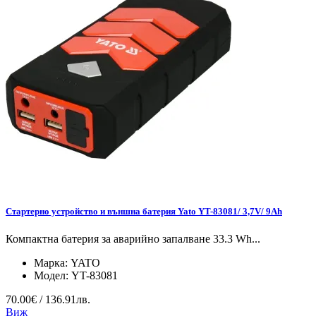
Стартерно устройство и външна батерия Yato YT-83081/ 3,7V/ 9Ah
Компактна батерия за аварийно запалване 33.3 Wh...
Марка:
YATO
Модел:
YT-83081
70.00€ / 136.91лв.
Виж