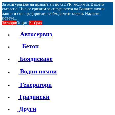
За осигуряване на правата ви по GDPR, молим за Вашето
съгласие. Ние се грижим за сигурността на Вашите лични
данни и сме предприели необходимите мерки.
Научете
повече...
Затвори
Опции
Разбрах
Автосервиз
Бетон
Боядисване
Водни помпи
Генератори
Градински
Други