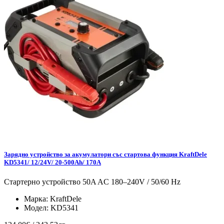
Зарядно устройство за акумулатори със стартова функция KraftDele
KD5341/ 12/24V/ 20-500Ah/ 170A
Стартерно устройство 50A AC 180–240V / 50/60 Hz
Марка:
KraftDele
Модел:
KD5341