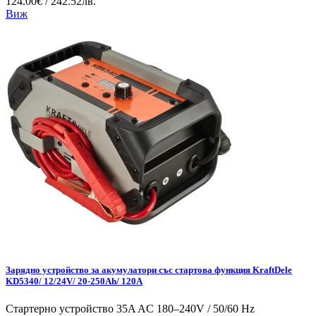
124.00€ / 242.52лв.
Виж
Зарядно устройство за акумулатори със стартова функция KraftDele
KD5340/ 12/24V/ 20-250Ah/ 120A
Стартерно устройство 35A AC 180–240V / 50/60 Hz