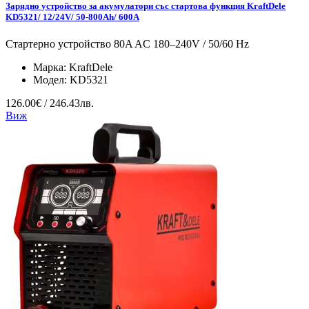
Зарядно устройство за акумулатори със стартова функция KraftDele
KD5321/ 12/24V/ 50-800Ah/ 600A
Стартерно устройство 80A AC 180–240V / 50/60 Hz
Марка:
KraftDele
Модел:
KD5321
126.00€ / 246.43лв.
Виж