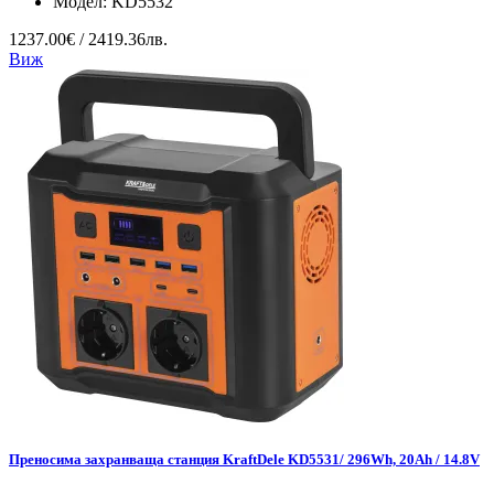
Модел:
KD5532
1237.00€ / 2419.36лв.
Виж
Преносима захранваща станция KraftDele KD5531/ 296Wh, 20Ah / 14.8V