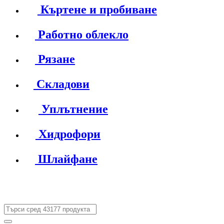
Къртене и пробиване
Работно облекло
Рязане
Складови
Уплътнение
Хидрофори
Шлайфане