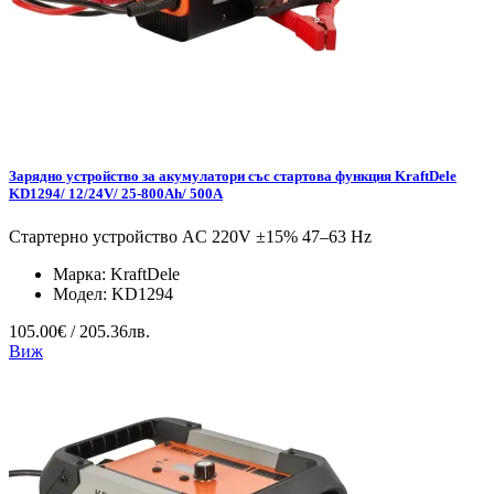
Зарядно устройство за акумулатори със стартова функция KraftDele
KD1294/ 12/24V/ 25-800Ah/ 500A
Стартерно устройство AC 220V ±15% 47–63 Hz
Марка:
KraftDele
Модел:
KD1294
105.00€ / 205.36лв.
Виж