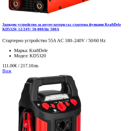
Зарядно устройство за акумулатори със стартова функция KraftDele
KD5320/ 12/24V/ 50-800Ah/ 500A
Стартерно устройство 55A AC 180–240V / 50/60 Hz
Марка:
KraftDele
Модел:
KD5320
111.00€ / 217.10лв.
Виж