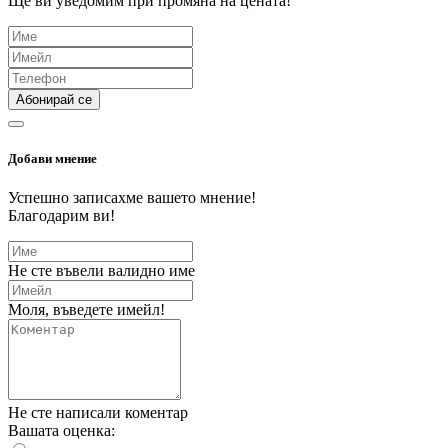
Ще ви уведомим при промяна на цената!
Абонирай се
Добави мнение
Успешно записахме вашето мнение!
Благодарим ви!
Не сте въвели валидно име
Моля, въведете имейл!
Не сте написали коментар
Вашата оценка: