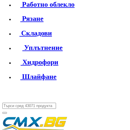
Работно облекло
Рязане
Складови
Уплътнение
Хидрофори
Шлайфане