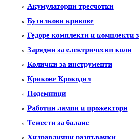
Акумулаторни тресчотки
Бутилкови крикове
Гедоре комплекти и комплекти 
Зарядни за електрически коли
Колички за инструменти
Крикове Крокодил
Подемници
Работни лампи и прожектори
Тежести за баланс
Хидравлични разпъвачки