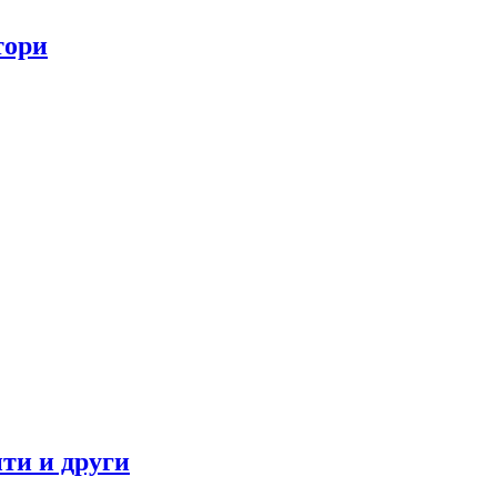
тори
ти и други