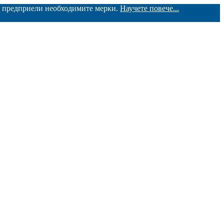
ме предприели необходимите мерки.
Научете повече...