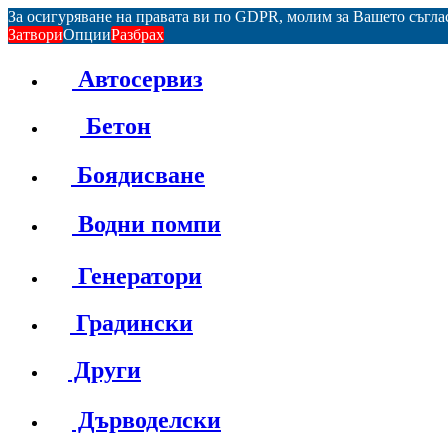
За осигуряване на правата ви по GDPR, молим за Вашето съгл
Затвори
Опции
Разбрах
Автосервиз
Бетон
Боядисване
Водни помпи
Генератори
Градински
Други
Дърводелски