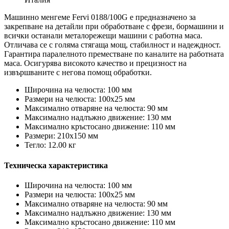
Машинно менгеме Fervi 0188/100G е предназначено за
закрепване на детайли при обработване с фрези, бормашини и
всички останали металорежещи машини с работна маса.
Отличава се с голяма стягаща мощ, стабилност и надеждност.
Гарантира паралелното преместване по каналите на работната
маса. Осигурява високото качество и прецизност на
извършваните с негова помощ обработки.
Широчина на челюста: 100 мм
Размери на челюста: 100х25 мм
Максимално отваряне на челюста: 90 мм
Максимално надлъжно движение: 130 мм
Максимално кръстосано движение: 110 мм
Размери: 210х150 мм
Тегло: 12.00 кг
Техническа характеристика
Широчина на челюста: 100 мм
Размери на челюста: 100х25 мм
Максимално отваряне на челюста: 90 мм
Максимално надлъжно движение: 130 мм
Максимално кръстосано движение: 110 мм