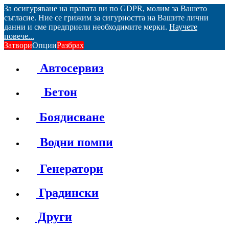
За осигуряване на правата ви по GDPR, молим за Вашето
съгласие. Ние се грижим за сигурността на Вашите лични
данни и сме предприели необходимите мерки.
Научете
повече...
Затвори
Опции
Разбрах
Автосервиз
Бетон
Боядисване
Водни помпи
Генератори
Градински
Други