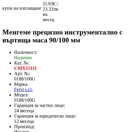
11.93€ /
купи на изплащане
23.33лв.
на
месец
Менгеме прецизно инструментално с
въртяща маса 90/100 мм
Наличност:
Наличен
Кат. №:
CMX15111
Арт. №:
0188/100G
Марка:
Fervi s.r.l.
Модел:
0188/100G
Гаранция за частно лице:
24 месеца
Гаранция за юридическо лице:
12 месеца
Произход:
Италия