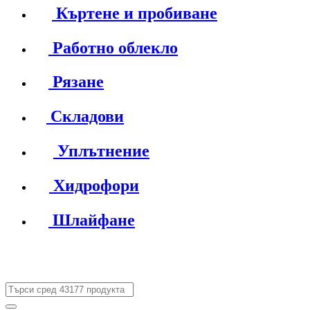
Къртене и пробиване
Работно облекло
Рязане
Складови
Уплътнение
Хидрофори
Шлайфане