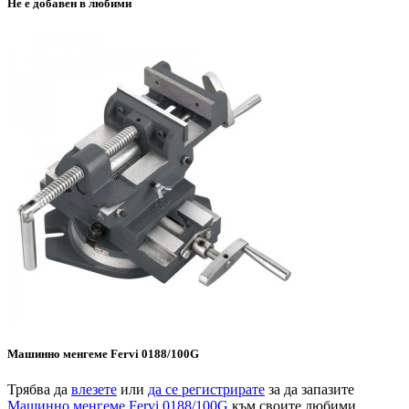
Не е добавен в любими
Машинно менгеме Fervi 0188/100G
Трябва да
влезете
или
да се регистрирате
за да запазите
Машинно менгеме Fervi 0188/100G
към своите любими