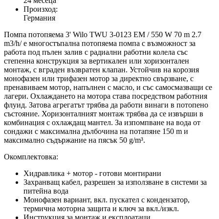
24 месеца
Произход:
Германия
Помпа потопяема 3' Wilo TWU 3-0123 EM / 550 W 70 m 2.7
m3/h/ е многостъпална потопяема помпа с възможност за
работа под пълен залив с радиални работни колела със
степенна конструкция за вертикален или хоризонтален
монтаж, с вграден възвратен клапан. Устойчив на корозия
монофазен или трифазен мотор за директно свързване, с
пренавиваем мотор, напълнен с масло, и със самосмазващи се
лагери. Охлаждането на мотора става посредством работния
флуид. Затова агрегатът трябва да работи винаги в потопено
състояние. Хоризонталният монтаж трябва да се извърши в
комбинация с охлаждащ мантел. За изпомпване на вода от
сондажи с максимална дълбочина на потапяне 150 m и
максимално съдържание на пясък 50 g/m³.
Окомплектовка:
Хидравлика + мотор - готови монтирани
Захранващ кабел, разрешен за използване в системи за
питейна вода
Монофазен вариант, вкл. пускател с кондензатор,
термична моторна защита и ключ за вкл./изкл.
Инструкция за монтаж и експлоатаци