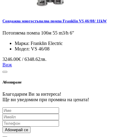
Сондажна многостъпална помпа Franklin VS 46/08/ 11kW
Потопяема помпа 106м 55 m3/h 6″
Марка:
Franklin Electric
Модел:
VS 46/08
3246.00€ / 6348.62лв.
Виж
Абониране
Благодарим Ви за интереса!
Ще ви уведомим при промяна на цената!
Абонирай се