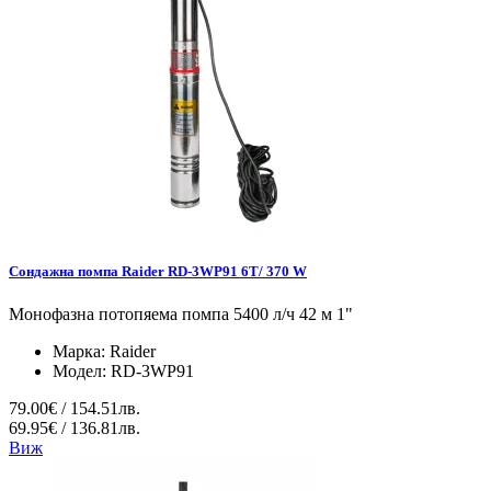
Сондажна помпа Raider RD-3WP91 6T/ 370 W
Монофазна потопяема помпа 5400 л/ч 42 м 1"
Марка:
Raider
Модел:
RD-3WP91
79.00€ / 154.51лв.
69.95€ / 136.81лв.
Виж