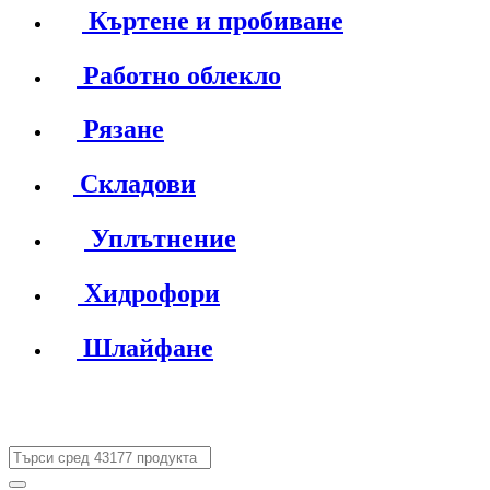
Къртене и пробиване
Работно облекло
Рязане
Складови
Уплътнение
Хидрофори
Шлайфане