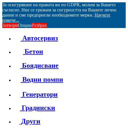
За осигуряване на правата ви по GDPR, молим за Вашето
съгласие. Ние се грижим за сигурността на Вашите лични
данни и сме предприели необходимите мерки.
Научете
повече...
Затвори
Опции
Разбрах
Автосервиз
Бетон
Боядисване
Водни помпи
Генератори
Градински
Други