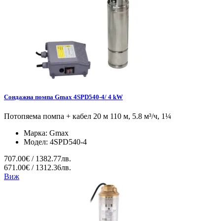
Сондажна помпа Gmax 4SPD540-4/ 4 kW
Потопяема помпа + кабел 20 м 110 м, 5.8 м³/ч, 1¼
Марка:
Gmax
Модел:
4SPD540-4
707.00€ / 1382.77лв.
671.00€ / 1312.36лв.
Виж