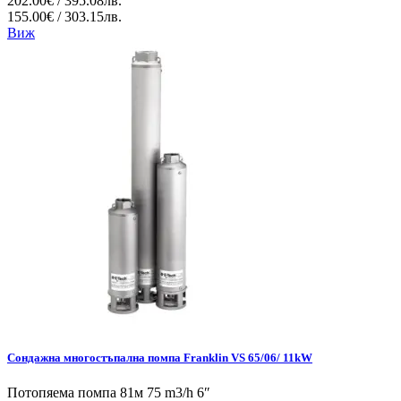
202.00€ / 395.08лв.
155.00€ / 303.15лв.
Виж
Сондажна многостъпална помпа Franklin VS 65/06/ 11kW
Потопяема помпа 81м 75 m3/h 6″