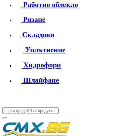
Работно облекло
Рязане
Складови
Уплътнение
Хидрофори
Шлайфане