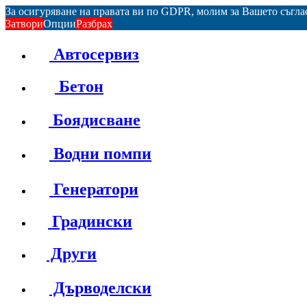
За осигуряване на правата ви по GDPR, молим за Вашето съгл
Затвори
Опции
Разбрах
Автосервиз
Бетон
Боядисване
Водни помпи
Генератори
Градински
Други
Дърводелски