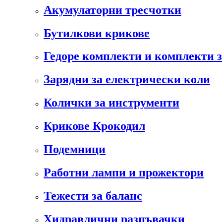
Акумулаторни тресчотки
Бутилкови крикове
Гедоре комплекти и комплекти 
Зарядни за електрически коли
Колички за инструменти
Крикове Крокодил
Подемници
Работни лампи и прожектори
Тежести за баланс
Хидравлични разпъвачки