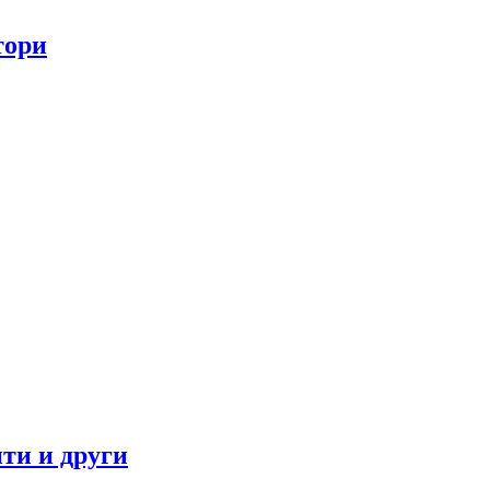
тори
ти и други