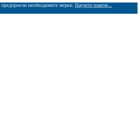
ме предприели необходимите мерки.
Научете повече...