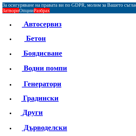
За осигуряване на правата ви по GDPR, молим за Вашето съгл
Затвори
Опции
Разбрах
Автосервиз
Бетон
Боядисване
Водни помпи
Генератори
Градински
Други
Дърводелски