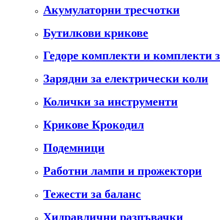
Акумулаторни тресчотки
Бутилкови крикове
Гедоре комплекти и комплекти 
Зарядни за електрически коли
Колички за инструменти
Крикове Крокодил
Подемници
Работни лампи и прожектори
Тежести за баланс
Хидравлични разпъвачки