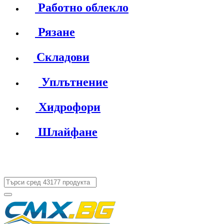
Работно облекло
Рязане
Складови
Уплътнение
Хидрофори
Шлайфане