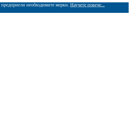
ме предприели необходимите мерки.
Научете повече...