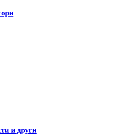
тори
ти и други