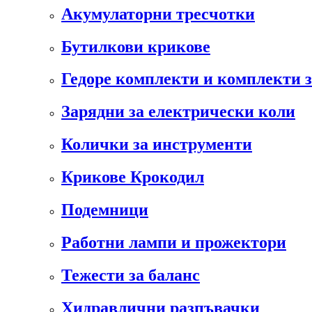
Акумулаторни тресчотки
Бутилкови крикове
Гедоре комплекти и комплекти 
Зарядни за електрически коли
Колички за инструменти
Крикове Крокодил
Подемници
Работни лампи и прожектори
Тежести за баланс
Хидравлични разпъвачки