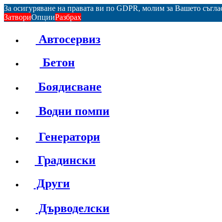
За осигуряване на правата ви по GDPR, молим за Вашето съгл
Затвори
Опции
Разбрах
Автосервиз
Бетон
Боядисване
Водни помпи
Генератори
Градински
Други
Дърводелски