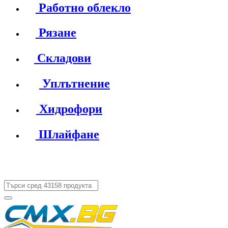
Работно облекло
Рязане
Складови
Уплътнение
Хидрофори
Шлайфане