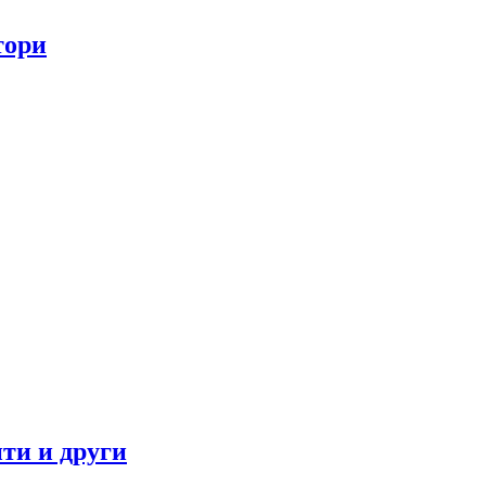
тори
ти и други