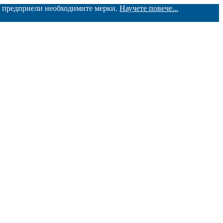
ме предприели необходимите мерки.
Научете повече...