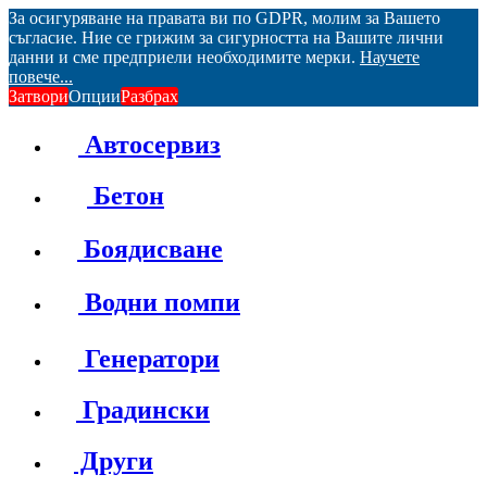
За осигуряване на правата ви по GDPR, молим за Вашето
съгласие. Ние се грижим за сигурността на Вашите лични
данни и сме предприели необходимите мерки.
Научете
повече...
Затвори
Опции
Разбрах
Автосервиз
Бетон
Боядисване
Водни помпи
Генератори
Градински
Други