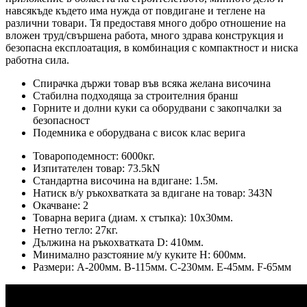
навсякъде където има нужда от повдигане и теглене на
различни товари. Тя предоставя много добро отношение на
вложен труд/свършена работа, много здрава конструкция и
безопасна експлоатация, в комбинация с компактност и ниска
работна сила.
Спирачка държи товар във всяка желана височина
Стабилна подходяща за строителния бранш
Горните и долни куки са оборудвани с закопчалки за
безопасност
Подемника е оборудвана с висок клас верига
Товароподемност: 6000кг.
Изпитателен товар: 73.5kN
Стандартна височина на вдигане: 1.5м.
Натиск в/у ръкохватката за вдигане на товар: 343N
Окачване: 2
Товарна верига (диам. х стъпка): 10х30мм.
Нетно тегло: 27кг.
Дължина на ръкохватката D: 410мм.
Минимално разстояние м/у куките Н: 600мм.
Размери: А-200мм. В-115мм. С-230мм. Е-45мм. F-65мм