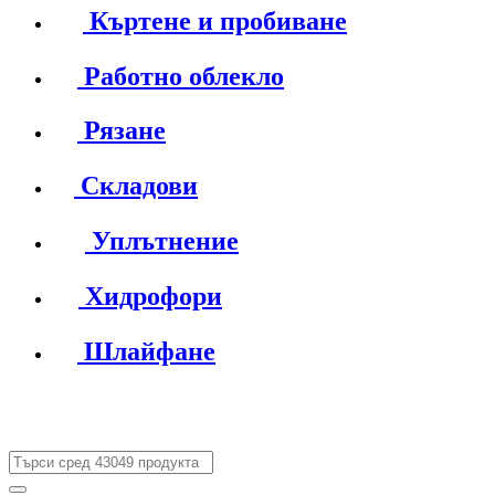
Къртене и пробиване
Работно облекло
Рязане
Складови
Уплътнение
Хидрофори
Шлайфане