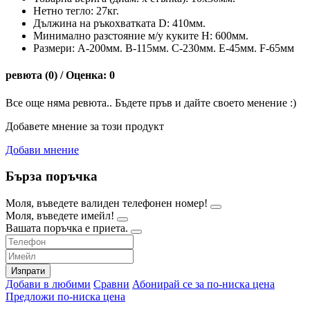
Нетно тегло: 27кг.
Дължина на ръкохватката D: 410мм.
Минимално разстояние м/у куките Н: 600мм.
Размери: А-200мм. В-115мм. С-230мм. Е-45мм. F-65мм
ревюта (0) / Оценка: 0
Все още няма ревюта.. Бъдете пръв и дайте своето менение :)
Добавете мнение за този продукт
Добави мнение
Бърза поръчка
Моля, въведете валиден телефонен номер!
Моля, въведете имейл!
Вашата поръчка е приета.
Изпрати
Добави в любими
Сравни
Абонирай се за по-ниска цена
Предложи по-ниска цена