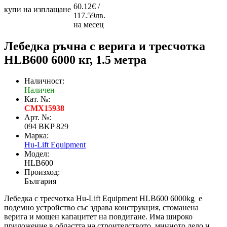
60.12€ /
купи на изплащане
117.59лв.
на месец
Лебедка ръчна с верига и тресчотка
HLB600 6000 кг, 1.5 метра
Наличност:
Наличен
Кат. №:
CMX15938
Арт. №:
094 BKP 829
Марка:
Hu-Lift Equipment
Модел:
HLB600
Произход:
България
Лебедка с тресчотка Hu-Lift Equipment HLB600 6000kg е
подемно устройство със здрава конструкция, стоманена
верига и мощен капацитет на повдигане. Има широко
приложение в областта на строителството, минното дело и