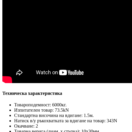
Техническа характеристика
Товароподемност: 6000кг.
Изпитателен товар: 73.5kN
Стандартна височина на вдигане: 1.5м.
Натиск в/у ръкохватката за вдигане на товар: 343N
Окачване: 2
Товарна верига (диам. х стъпка): 10х30мм.