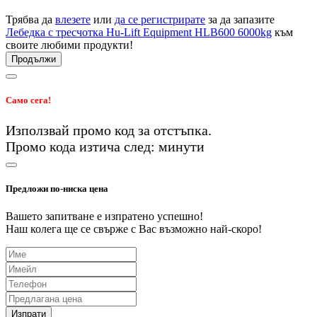
Трябва да
влезете
или
да се регистрирате
за да запазите
Лебедка с тресчотка Hu-Lift Equipment HLB600 6000kg
към
своите любими продукти!
Продължи
Само сега!
Използвай промо код
за
отстъпка.
Промо кода изтича след:
минути
Предложи по-ниска цена
Вашето запитване е изпратено успешно!
Наш колега ще се свърже с Вас възможно най-скоро!
Изпрати