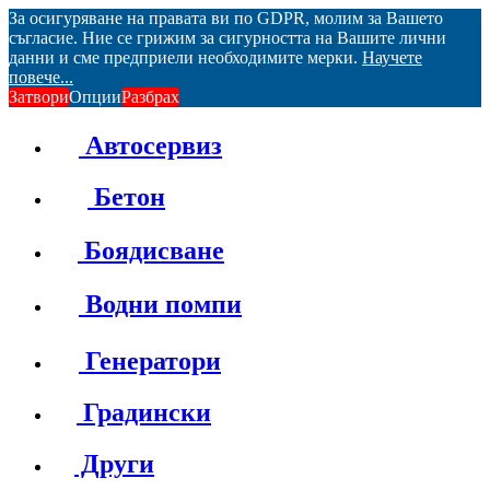
За осигуряване на правата ви по GDPR, молим за Вашето
съгласие. Ние се грижим за сигурността на Вашите лични
данни и сме предприели необходимите мерки.
Научете
повече...
Затвори
Опции
Разбрах
Автосервиз
Бетон
Боядисване
Водни помпи
Генератори
Градински
Други