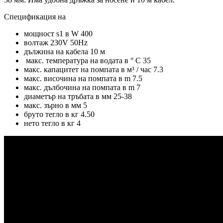
Спецификация на
мощност s1 в W 400
волтаж 230V 50Hz
дължина на кабела 10 м
макс. температура на водата в ° C 35
макс. капацитет на помпата в м³ / час 7.3
макс. височина на помпата в m 7.5
макс. дълбочина на помпата в m 7
диаметър на тръбата в мм 25-38
макс. зърно в мм 5
бруто тегло в кг 4.50
нето тегло в кг 4