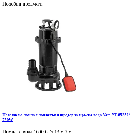
Подобни продукти
Потопяема помпа с поплавък и шредер за мръсна вода Yato YT-85350/
750W
Помпа за вода 16000 л/ч 13 м 5 м