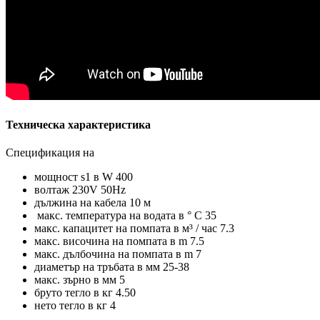
Техническа характеристика
Спецификация на
мощност s1 в W 400
волтаж 230V 50Hz
дължина на кабела 10 м
макс. температура на водата в ° C 35
макс. капацитет на помпата в м³ / час 7.3
макс. височина на помпата в m 7.5
макс. дълбочина на помпата в m 7
диаметър на тръбата в мм 25-38
макс. зърно в мм 5
бруто тегло в кг 4.50
нето тегло в кг 4