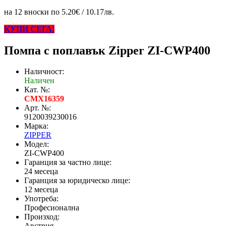
на 12 вноски по 5.20€ / 10.17лв.
КУПИ СЕГА!
Помпа с поплавък Zipper ZI-CWP400
Наличност:
Наличен
Кат. №:
CMX16359
Арт. №:
9120039230016
Марка:
ZIPPER
Модел:
ZI-CWP400
Гаранция за частно лице:
24 месеца
Гаранция за юридическо лице:
12 месеца
Употреба:
Професионална
Произход:
Австрия