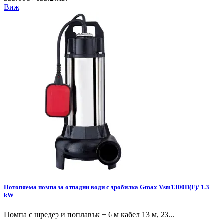
Виж
Потопяема помпа за отпадни води с дробилка Gmax Vsm1300D(F)/ 1.3
kW
Помпа с шредер и поплавък + 6 м кабел 13 м, 23...