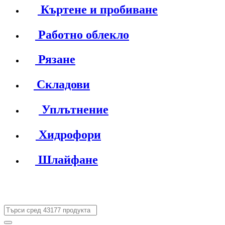
Къртене и пробиване
Работно облекло
Рязане
Складови
Уплътнение
Хидрофори
Шлайфане