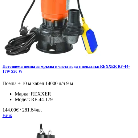
Потопяема помпа за мръсна и чиста вода с поплавък REXXER RF-44-
179/ 550 W
Помпа + 10 м кабел 14000 л/ч 9 м
Марка:
REXXER
Модел:
RF-44-179
144.00€ / 281.64лв.
Виж