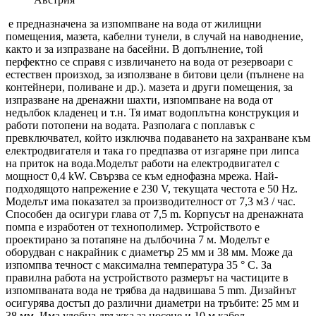
е предназначена за изпомпване на вода от жилищни
помещения, мазета, кабелни тунели, в случай на наводнение,
както и за изпразване на басейни. В допълнение, той
перфектно се справя с извличането на вода от резервоари с
естествен произход, за използване в битови цели (пълнене на
контейнери, поливане и др.). мазета и други помещения, за
изпразване на дренажни шахти, изпомпване на вода от
недълбок кладенец и т.н. Тя имат водоплътна конструкция и
работи потопени на водата. Разполага с поплавък с
превключвател, който изключва подаването на захранване към
електродвигателя и така го предпазва от изгаряне при липса
на приток на вода.Моделът работи на електродвигател с
мощност 0,4 kW. Свързва се към еднофазна мрежа. Най-
подходящото напрежение е 230 V, текущата честота е 50 Hz.
Моделът има показател за производителност от 7,3 м3 / час.
Способен да осигури глава от 7,5 m. Корпусът на дренажната
помпа е изработен от технополимер. Устройството е
проектирано за потапяне на дълбочина 7 м. Моделът е
оборудван с накрайник с диаметър 25 мм и 38 мм. Може да
изпомпва течност с максимална температура 35 ° C. За
правилна работа на устройството размерът на частиците в
изпомпваната вода не трябва да надвишава 5 mm. Дизайнът
осигурява достъп до различни диаметри на тръбите: 25 мм и
38 мм. Има удобна дръжка за носене и 10 м кабел.