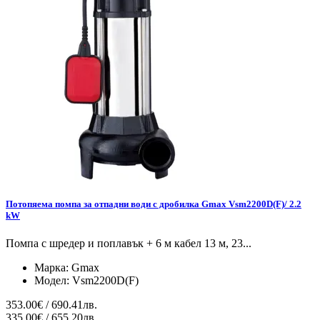
Потопяема помпа за отпадни води с дробилка Gmax Vsm2200D(F)/ 2.2
kW
Помпа с шредер и поплавък + 6 м кабел 13 м, 23...
Марка:
Gmax
Модел:
Vsm2200D(F)
353.00€ / 690.41лв.
335.00€ / 655.20лв.