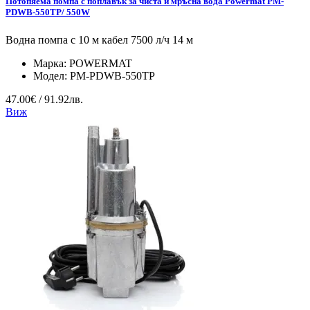
Потопяема помпа с поплавък за чиста и мръсна вода Powermat PM-
PDWB-550TP/ 550W
Водна помпа с 10 м кабел 7500 л/ч 14 м
Марка:
POWERMAT
Модел:
PM-PDWB-550TP
47.00€ / 91.92лв.
Виж