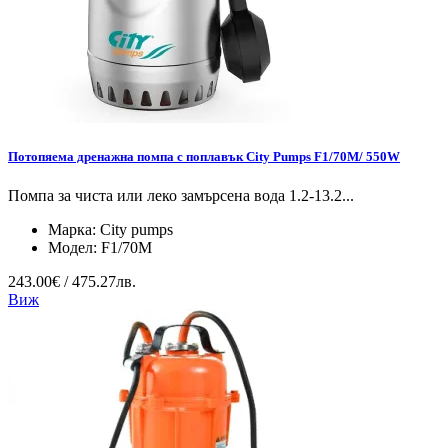
Потопяема дренажна помпа с поплавък City Pumps F1/70M/ 550W
Помпа за чиста или леко замърсена вода 1.2-13.2...
Марка:
City pumps
Модел:
F1/70M
243.00€ / 475.27лв.
Виж