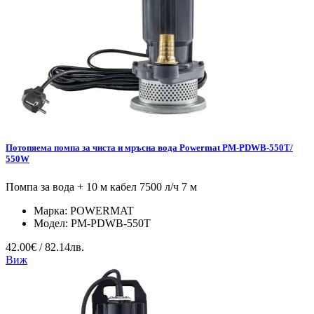
Потопяема помпа за чиста и мръсна вода Powermat PM-PDWB-550T/
550W
Помпа за вода + 10 м кабел 7500 л/ч 7 м
Марка:
POWERMAT
Модел:
PM-PDWB-550T
42.00€ / 82.14лв.
Виж