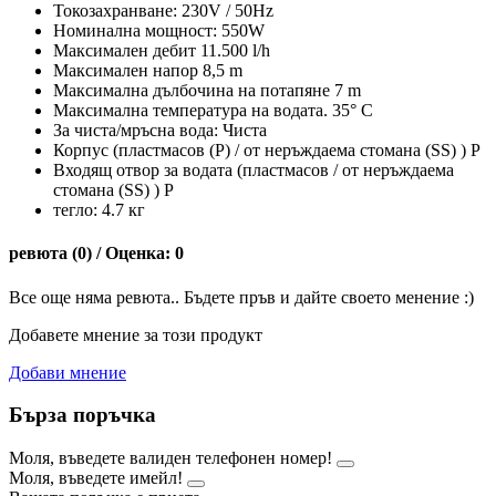
Токозахранване: 230V / 50Hz
Номинална мощност: 550W
Максимален дебит 11.500 l/h
Максимален напор 8,5 m
Максимална дълбочина на потапяне 7 m
Максимална температура на водата. 35° C
За чиста/мръсна вода: Чиста
Корпус (пластмасов (P) / от неръждаема стомана (SS) ) P
Входящ отвор за водата (пластмасов / от неръждаема
стомана (SS) ) P
тегло: 4.7 кг
ревюта (0) / Оценка: 0
Все още няма ревюта.. Бъдете пръв и дайте своето менение :)
Добавете мнение за този продукт
Добави мнение
Бърза поръчка
Моля, въведете валиден телефонен номер!
Моля, въведете имейл!