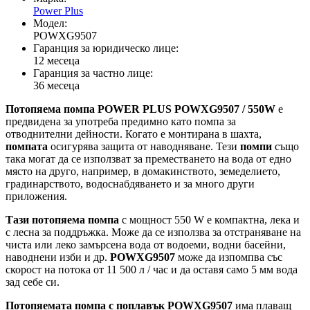
Power Plus
Модел:
POWXG9507
Гаранция за юридическо лице:
12 месеца
Гаранция за частно лице:
36 месеца
Потопяема помпа POWER PLUS POWXG9507 / 550W
е
предвидена за употреба предимно като помпа за
отводнителни дейности. Когато е монтирана в шахта,
помпата
осигурява защита от наводняване. Тези
помпи
също
така могат да се използват за преместването на вода от едно
място на друго, например, в домакинството, земеделието,
градинарството, водоснабдяването и за много други
приложения.
Тази потопяема помпа
с мощност 550 W е компактна, лека и
с лесна за поддръжка. Може да се използва за отстраняване на
чиста или леко замърсена вода от водоеми, водни басейни,
наводнени изби и др.
POWXG9507
може да изпомпва със
скорост на потока от 11 500 л / час и да оставя само 5 мм вода
зад себе си.
Потопяемата помпа с поплавък POWXG9507
има плаващ