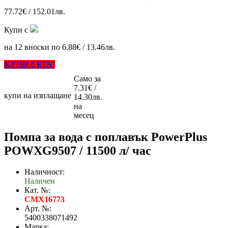
77.72€ / 152.01лв.
Купи с
на 12 вноски по 6.88€ / 13.46лв.
КУПИ СЕГА!
Само за
7.31€ /
купи на изплащане
14.30лв.
на
месец
Помпа за вода с поплавък PowerPlus
POWXG9507 / 11500 л/ час
Наличност:
Наличен
Кат. №:
CMX16773
Арт. №:
5400338071492
Марка: