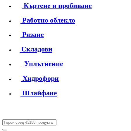
Къртене и пробиване
Работно облекло
Рязане
Складови
Уплътнение
Хидрофори
Шлайфане