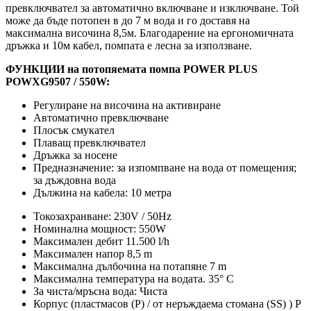
превключвател за автоматично включване и изключване. Той
може да бъде потопен в до 7 м вода и го доставя на
максимална височина 8,5м. Благодарение на ергономичната
дръжка и 10м кабел, помпата е лесна за използване.
ФУНКЦИИ на потопяемата помпа POWER PLUS
POWXG9507 / 550W:
Регулиране на височина на активиране
Автоматично превключване
Плосък смукател
Плаващ превключвател
Дръжка за носене
Предназначение: за изпомпване на вода от помещения;
за дъждовна вода
Дължина на кабела: 10 метра
Токозахранване: 230V / 50Hz
Номинална мощност: 550W
Максимален дебит 11.500 l/h
Максимален напор 8,5 m
Максимална дълбочина на потапяне 7 m
Максимална температура на водата. 35° C
За чиста/мръсна вода: Чиста
Корпус (пластмасов (P) / от неръждаема стомана (SS) ) P