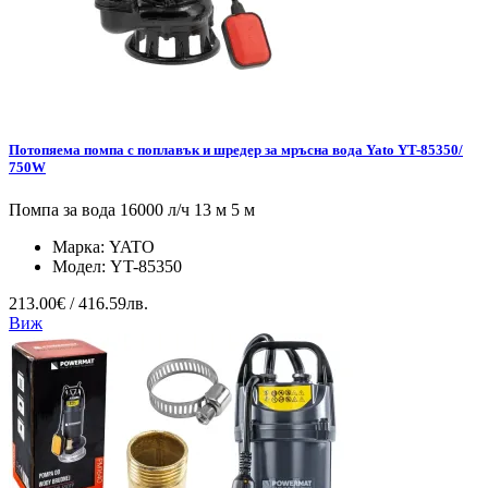
Потопяема помпа с поплавък и шредер за мръсна вода Yato YT-85350/
750W
Помпа за вода 16000 л/ч 13 м 5 м
Марка:
YATO
Модел:
YT-85350
213.00€ / 416.59лв.
Виж