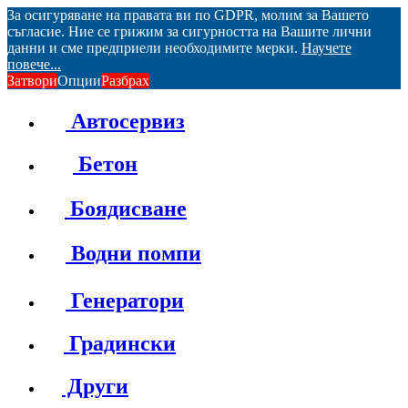
За осигуряване на правата ви по GDPR, молим за Вашето
съгласие. Ние се грижим за сигурността на Вашите лични
данни и сме предприели необходимите мерки.
Научете
повече...
Затвори
Опции
Разбрах
Автосервиз
Бетон
Боядисване
Водни помпи
Генератори
Градински
Други