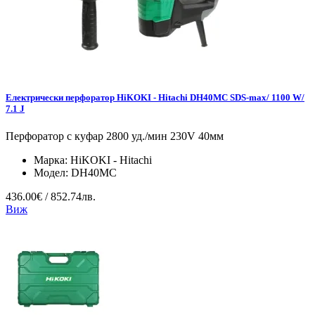
Електрически перфоратор HiKOKI - Hitachi DH40MC SDS-max/ 1100 W/
7.1 J
Перфоратор с куфар 2800 уд./мин 230V 40мм
Марка:
HiKOKI - Hitachi
Модел:
DH40MC
436.00€ / 852.74лв.
Виж