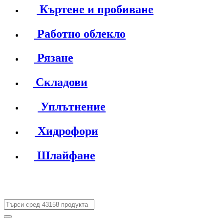
Къртене и пробиване
Работно облекло
Рязане
Складови
Уплътнение
Хидрофори
Шлайфане