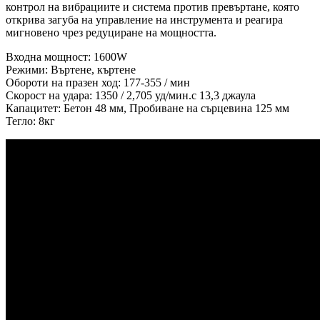
контрол на вибрациите и система против превъртане, която
открива загуба на управление на инструмента и реагира
мигновено чрез редуциране на мощността.
Входна мощност: 1600W
Режими: Въртене, къртене
Обороти на празен ход: 177-355 / мин
Скорост на удара: 1350 / 2,705 уд/мин.с 13,3 джаула
Капацитет: Бетон 48 мм, Пробиване на сърцевина 125 мм
Тегло: 8кг