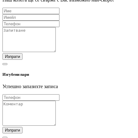
Изпрати
Изгубени пари
Успешно запазихте записа
Изпрати