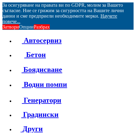
За осигуряване на правата ви по GDPR, молим за Вашето
съгласие. Ние се грижим за сигурността на Вашите лични
данни и сме предприели необходимите мерки.
Научете
повече...
Затвори
Опции
Разбрах
Автосервиз
Бетон
Боядисване
Водни помпи
Генератори
Градински
Други