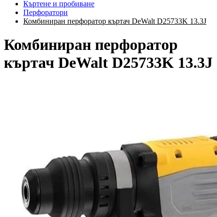
Къртене и пробиване
Перфоратори
Комбиниран перфоратор къртач DeWalt D25733K 13.3J
Комбиниран перфоратор
къртач DeWalt D25733K 13.3J