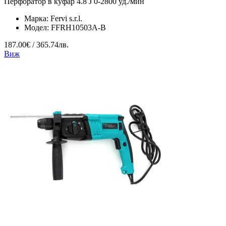
Перфоратор в куфар 4.8 J 0-2800 уд./мин
Марка:
Fervi s.r.l.
Модел:
FFRH10503A-B
187.00€ / 365.74лв.
Виж