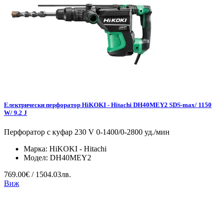
Електрически перфоратор HiKOKI - Hitachi DH40MEY2 SDS-max/ 1150
W/ 9.2 J
Перфоратор с куфар 230 V 0-1400/0-2800 уд./мин
Марка:
HiKOKI - Hitachi
Модел:
DH40MEY2
769.00€ / 1504.03лв.
Виж