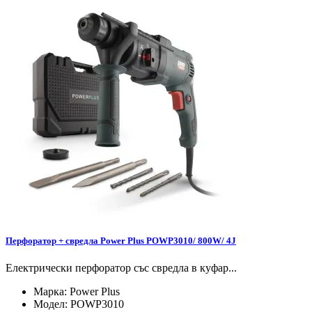
Перфоратор + свредла Power Plus POWP3010/ 800W/ 4J
Електрически перфоратор със свредла в куфар...
Марка:
Power Plus
Модел:
POWP3010