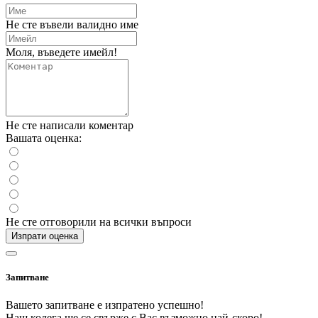
Не сте въвели валидно име
Моля, въведете имейл!
Не сте написали коментар
Вашата оценка:
Не сте отговорили на всички въпроси
Изпрати оценка
Запитване
Вашето запитване е изпратено успешно!
Наш колега ще се свърже с Вас възможно най-скоро!