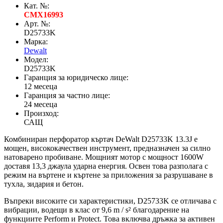
Кат. №:
CMX16993
Арт. №:
D25733K
Марка:
Dewalt
Модел:
D25733K
Гаранция за юридическо лице:
12 месеца
Гаранция за частно лице:
24 месеца
Произход:
САЩ
Комбиниран перфоратор къртач DeWalt D25733K 13.3J е
мощен, висококачествен инструмент, предназначен за силно
натоварено пробиване. Мощният мотор с мощност 1600W
доставя 13,3 джаула ударна енергия. Освен това разполага с
режим на въртене и къртене за приложения за разрушаване в
тухла, зидария и бетон.
Въпреки високите си характеристики, D25733K се отличава с
вибрации, водещи в клас от 9,6 m / s² благодарение на
функциите Perform и Protect. Това включва дръжка за активен