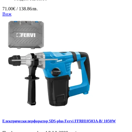
71.00€ / 138.86лв.
Виж
Електрически перфоратор SDS-plus Fervi FFRH10503A-B/ 1050W