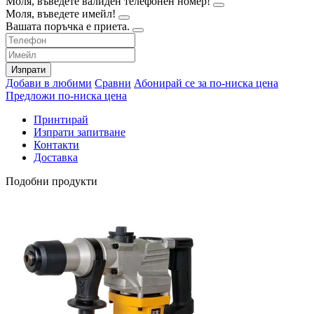
Моля, въведете валиден телефонен номер!
Моля, въведете имейл!
Вашата поръчка е приета.
Изпрати
Добави в любими
Сравни
Абонирай се за по-ниска цена
Предложи по-ниска цена
Принтирай
Изпрати запитване
Контакти
Доставка
Подобни продукти