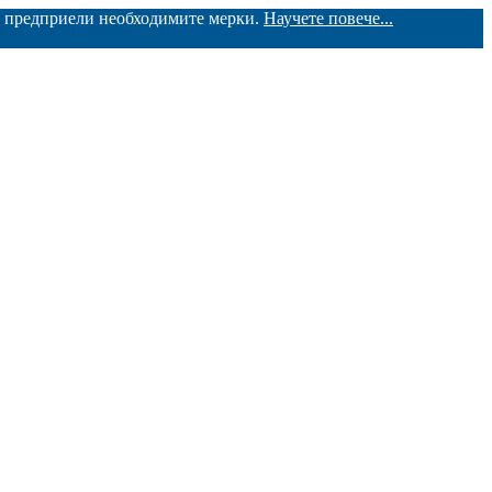
ме предприели необходимите мерки.
Научете повече...