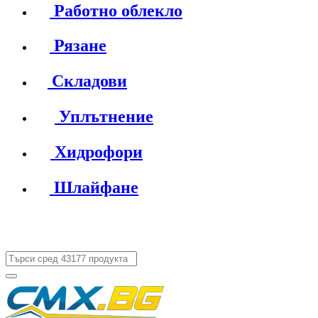
Работно облекло
Рязане
Складови
Уплътнение
Хидрофори
Шлайфане