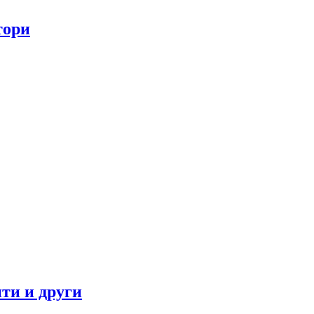
тори
ти и други