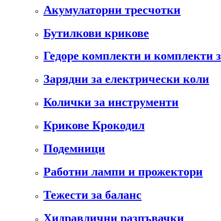
Акумулаторни тресчотки
Бутилкови крикове
Гедоре комплекти и комплекти 
Зарядни за електрически коли
Колички за инструменти
Крикове Крокодил
Подемници
Работни лампи и прожектори
Тежести за баланс
Хидравлични разпъвачки