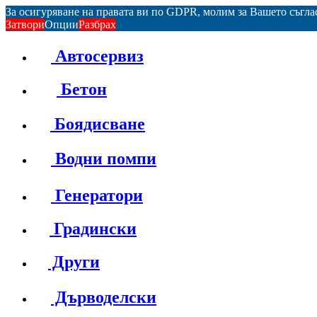
За осигуряване на правата ви по GDPR, молим за Вашето съгл
Затвори
Опции
Разбрах
Автосервиз
Бетон
Боядисване
Водни помпи
Генератори
Градински
Други
Дърводелски