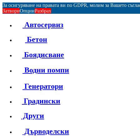
За осигуряване на правата ви по GDPR, молим за Вашето съгл
Затвори
Опции
Разбрах
Автосервиз
Бетон
Боядисване
Водни помпи
Генератори
Градински
Други
Дърводелски