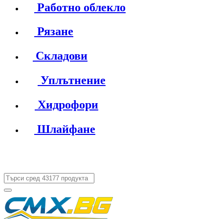
Работно облекло
Рязане
Складови
Уплътнение
Хидрофори
Шлайфане