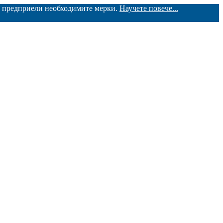
ме предприели необходимите мерки.
Научете повече...