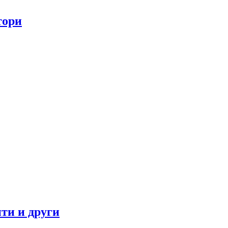
тори
ти и други