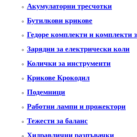
Акумулаторни тресчотки
Бутилкови крикове
Гедоре комплекти и комплекти 
Зарядни за електрически коли
Колички за инструменти
Крикове Крокодил
Подемници
Работни лампи и прожектори
Тежести за баланс
Хидравлични разпъвачки