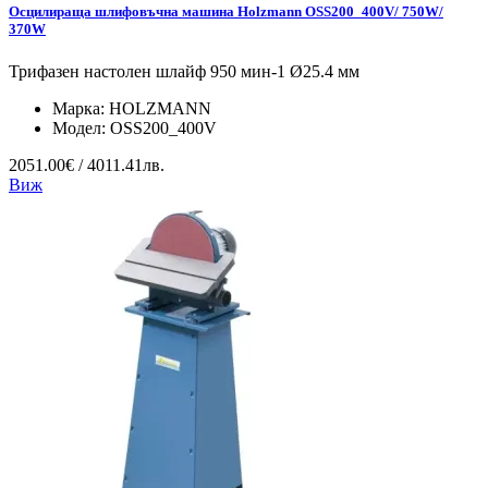
Осцилираща шлифовъчна машина Holzmann OSS200_400V/ 750W/
370W
Трифазен настолен шлайф 950 мин-1 Ø25.4 мм
Марка:
HOLZMANN
Модел:
OSS200_400V
2051.00€ / 4011.41лв.
Виж