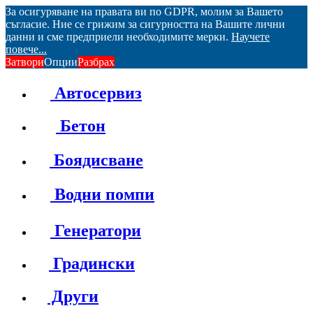
За осигуряване на правата ви по GDPR, молим за Вашето
съгласие. Ние се грижим за сигурността на Вашите лични
данни и сме предприели необходимите мерки.
Научете
повече...
Затвори
Опции
Разбрах
Автосервиз
Бетон
Боядисване
Водни помпи
Генератори
Градински
Други