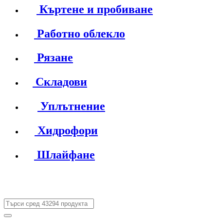
Къртене и пробиване
Работно облекло
Рязане
Складови
Уплътнение
Хидрофори
Шлайфане