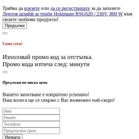
Трябва да
влезете
или
да се регистрирате
за да запазите
Лентов шлайф за тръби Holzmann RSG620 / 230V, 800 W
към
своите любими продукти!
Продължи
Само сега!
Използвай промо код
за
отстъпка.
Промо кода изтича след:
минути
Предложи по-ниска цена
Вашето запитване е изпратено успешно!
Наш колега ще се свърже с Вас възможно най-скоро!
Изпрати