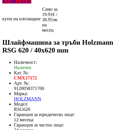
КУПИ СЕГА!
Само за
19.91€ /
купи на изплащане
38.95лв.
на
месец
Шлайфмашина за тръби Holzmann
RSG 620 / 40x620 mm
Наличност:
Наличен
Кат. №:
CMX17172
Арт. №:
9120058371769
Марка:
HOLZMANN
Модел:
RSG620
Гаранция за юридическо лице:
12 месеца
Гаранция за частно лице: