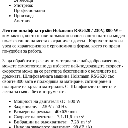
24 месеца
Употреба:
Професионална
Произход:
Австрия
Лентов шлайф за тръби Holzmann RSG620 / 230V, 800 W
е
компактен, което прави възможно използването на този модел
по-ефективно на места с ограничен достъп. Корпусът на този
уред се характеризира с ергономична форма, което го прави
по-удобен за работа.
За да обработите различни материали с най-добро качество,
можете самостоятелно да изберете най-подходящата скорост -
скоростта може да се регулира безстепенно с колелцето на
дръжката. Шлифовъчната машина Holzmann RSG620 със
своите 800 вата е подходяща за матиране, сатиниране и
полиране на кръгли материали. С Шлифовъчната лента е
лесна за смяна без инструменти.
Мощност на двигателя s1: 800 W
Захранване: 230V / 50 Hz
Размери на ремъка: 40x620 mm
Скорост на лентата: 3,1-11,6 m / s²
Вибрации на ръкохватката: 7.28 m / s²
Ниво на звуковото налягане: 98 dB (A)