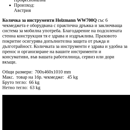
Произход:
Австрия
Количка за инструменти Holzmann WW700Q
със 6
чекмеджета е оборудвана с практична дръжка и заключваща
система за мобилна употреба. Благодарение на подсилената
стенна конструкция тя е здрава и издръжлива. Праховото
покритие осигурява допълнителна защита от ръжда и
дълготрайност. Количката за инструменти е здрава и удобна за
пренос и организиране на вашите инстрименти и
консумативи, във вашата работилница, сервиз или дори
вкъщи.
Общи размери: 700x460x1010 mm
Макс. товар на 1бр. чекмедже: 45 kg
Бруто тегло: 66 kg
Нетно тегло: 63 kg