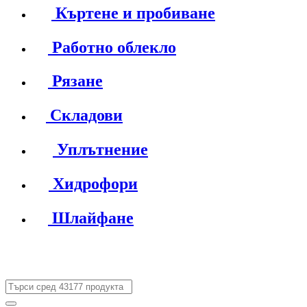
Къртене и пробиване
Работно облекло
Рязане
Складови
Уплътнение
Хидрофори
Шлайфане