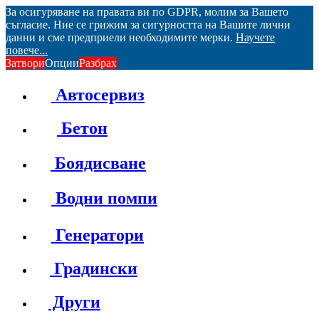
За осигуряване на правата ви по GDPR, молим за Вашето
съгласие. Ние се грижим за сигурността на Вашите лични
данни и сме предприели необходимите мерки.
Научете
повече...
Затвори
Опции
Разбрах
Автосервиз
Бетон
Боядисване
Водни помпи
Генератори
Градински
Други