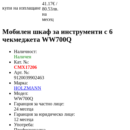
41.17€ /
купи на изплащане
80.53лв.
на
месец
Мобилен шкаф за инструменти с 6
чекмеджета WW700Q
Наличност:
Наличен
Кат. №:
CMX17206
Арт. №:
9120039902463
Марка:
HOLZMANN
Модел:
WW700Q
Гаранция за частно лице:
24 месеца
Гаранция за юридическо лице:
12 месеца
Употреба:
Професионална