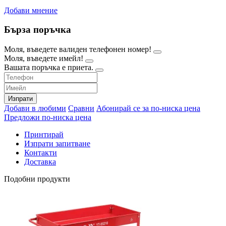
Добави мнение
Бърза поръчка
Моля, въведете валиден телефонен номер!
Моля, въведете имейл!
Вашата поръчка е приета.
Изпрати
Добави в любими
Сравни
Абонирай се за по-ниска цена
Предложи по-ниска цена
Принтирай
Изпрати запитване
Контакти
Доставка
Подобни продукти