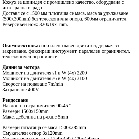
Кожух за шпиндел с промишлено качество, оборудвана с
интегрална ограда.
Доставя се с 1500 мм плъзгаща се маса, маса за удължаване
(500x300mm) без телескопична опора, 600мм ограничител.
Реверсивен нож: 320x19x1mm.
Окомплектовка:
по-силен главен двигател, държач за
закрепване, фиксиращ инструмент, паралелен ограничител,
телескопичен ограничител
Данни за мотора
Мощност на двигателя s1 в W (4x) 2200
Мощност на двигателя s6 в W (4х) 3100
Скорост на подаване 7m/min
Захранване 400V
Рендосване
Наклон на ограничителя 90-45 °
Размери 1500x150mm
Макс. дебелина на рязане 5mm
Размери плъзгаща се маса 1500x285mm
Смукателен отвор 3x120mm
Удължаване на масата 1250x450 / 400x450mm