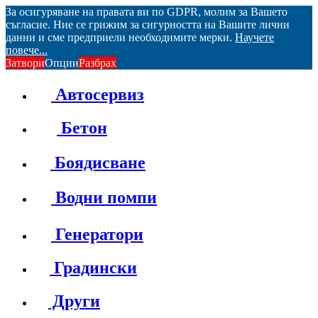
За осигуряване на правата ви по GDPR, молим за Вашето
съгласие. Ние се грижим за сигурността на Вашите лични
данни и сме предприели необходимите мерки.
Научете
повече...
Затвори
Опции
Разбрах
Автосервиз
Бетон
Боядисване
Водни помпи
Генератори
Градински
Други