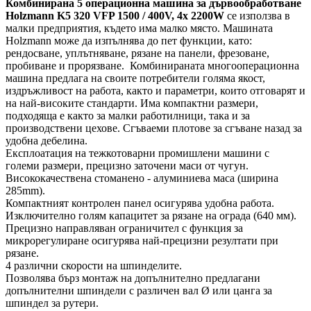
Комбинирана 5 операционна машина за дървообработване
Holzmann K5 320 VFP 1500 / 400V, 4x 2200W
се използва в
малки предприятия, където има малко място. Машината
Holzmann може да изпълнява до пет функции, като:
рендосване, уплътняване, рязане на панели, фрезоване,
пробиване и прорязване. Комбинираната многооперационна
машина предлага на своите потребители голяма якост,
издръжливост на работа, както и параметри, които отговарят и
на най-високите стандарти. Има компактни размери,
подходяща е както за малки работилници, така и за
производствени цехове. Сгъваеми плотове за сгъване назад за
удобна дебелина.
Експлоатация на тежкотоварни промишлени машини с
големи размери, прецизно заточени маси от чугун.
Висококачествена стоманено - алуминиева маса (ширина
285mm).
Компактният контролен панел осигурява удобна работа.
Изключително голям капацитет за рязане на ограда (640 мм).
Прецизно направляван ограничител с функция за
микрорегулиране осигурява най-прецизни резултати при
рязане.
4 различни скорости на шпинделите.
Позволява бърз монтаж на допълнително предлагани
допълнителни шпиндели с различен вал Ø или цанга за
шпиндел за рутери.