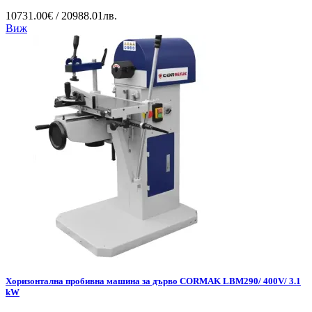
10731.00€ / 20988.01лв.
Виж
Хоризонтална пробивна машина за дърво CORMAK LBM290/ 400V/ 3.1
kW