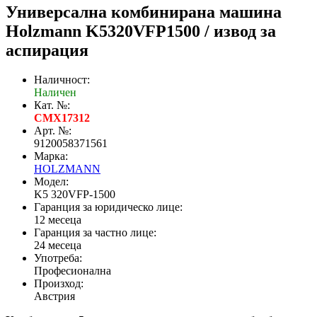
Универсална комбинирана машина
Holzmann K5320VFP1500 / извод за
аспирация
Наличност:
Наличен
Кат. №:
CMX17312
Арт. №:
9120058371561
Марка:
HOLZMANN
Модел:
K5 320VFP-1500
Гаранция за юридическо лице:
12 месеца
Гаранция за частно лице:
24 месеца
Употреба:
Професионална
Произход:
Австрия