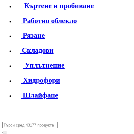
Къртене и пробиване
Работно облекло
Рязане
Складови
Уплътнение
Хидрофори
Шлайфане