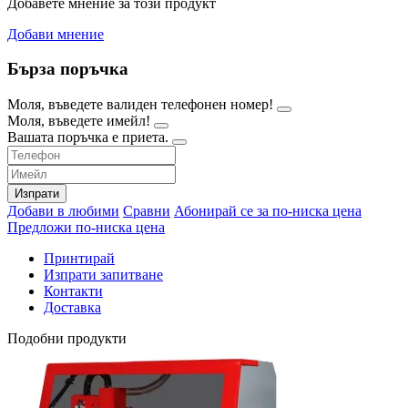
Добавете мнение за този продукт
Добави мнение
Бърза поръчка
Моля, въведете валиден телефонен номер!
Моля, въведете имейл!
Вашата поръчка е приета.
Изпрати
Добави в любими
Сравни
Абонирай се за по-ниска цена
Предложи по-ниска цена
Принтирай
Изпрати запитване
Контакти
Доставка
Подобни продукти