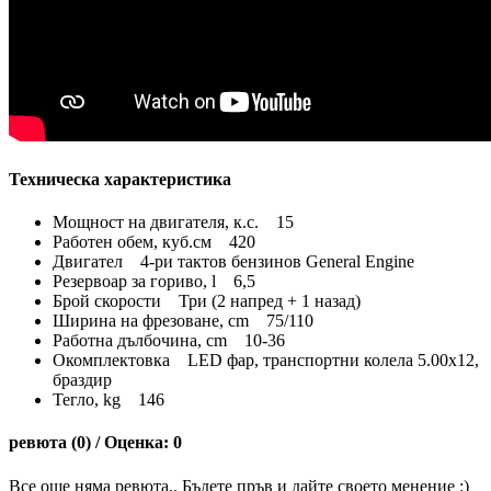
Техническа характеристика
Мощност на двигателя, к.с. 15
Работен обем, куб.см 420
Двигател 4-ри тактов бензинов General Engine
Резервоар за гориво, l 6,5
Брой скорости Три (2 напред + 1 назад)
Ширина на фрезоване, cm 75/110
Работна дълбочина, сm 10-36
Окомплектовка LED фар, транспортни колела 5.00x12,
браздир
Тегло, kg 146
ревюта (0) / Оценка: 0
Все още няма ревюта.. Бъдете пръв и дайте своето менение :)