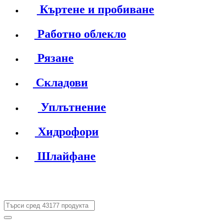
Къртене и пробиване
Работно облекло
Рязане
Складови
Уплътнение
Хидрофори
Шлайфане