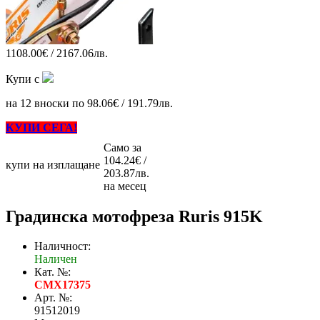
1108.00€ / 2167.06лв.
Купи с
на 12 вноски по 98.06€ / 191.79лв.
КУПИ СЕГА!
Само за
104.24€ /
купи на изплащане
203.87лв.
на месец
Градинска мотофреза Ruris 915K
Наличност:
Наличен
Кат. №:
CMX17375
Арт. №:
91512019