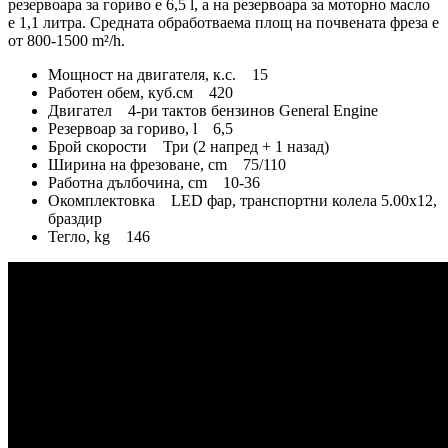
резервоара за гориво е 6,5 l, а на резервоара за моторно масло
е 1,1 литра. Средната обработваема площ на почвената фреза е
от 800-1500 m²/h.
Мощност на двигателя, к.с. 15
Работен обем, куб.см 420
Двигател 4-ри тактов бензинов General Engine
Резервоар за гориво, l 6,5
Брой скорости Три (2 напред + 1 назад)
Ширина на фрезоване, cm 75/110
Работна дълбочина, сm 10-36
Окомплектовка LED фар, транспортни колела 5.00x12,
браздир
Тегло, kg 146