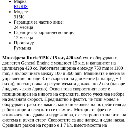
Марка:
RURIS
Модел:
915K
Гаранция за частно лице:
24 месеца
Гаранция за юридическо лице:
12 месеца
Произход:
Румъния
Мотофреза Ruris 915K / 15 к.с, 420 куб.см
е оборудван с
двигател General Engine с мощност 15 к.с. и капацитет на
цилиндъра 420 cc. Работната ширина е между 750 mm и 1100
mm, а дълбочината между 100 и 360 mm. Машината е лесна за
управление поради 3-те скорости на движение (2 напред + 1
назад), но също така и регулируемата дръжка по 2 оси (нагоре
/ надолу - ляво / дясно). Освен това скоростният лост е
позициониран на нивото на стрелките, което улеснява избора
на желаната скорост. Предимство е фактът, че този модел е
оборудван с работна лампа, която позволява на потребителя да
работи дори и след като се стъмни
.
Моторната фреза е
изключително здрава и издръжлива, с електронна запалителна
система и ръчен старт. Скоростите са две напред и една назад.
Средният разход на гориво е 1,7 l/h, вместимостта на