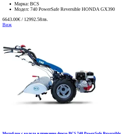
Марка:
BCS
Модел:
740 PowerSafe Reversible HONDA GX390
6643.00€ / 12992.58лв.
Виж
Мотоблок с колела и прикачна фреза BCS 740 PowerSafe Reversible