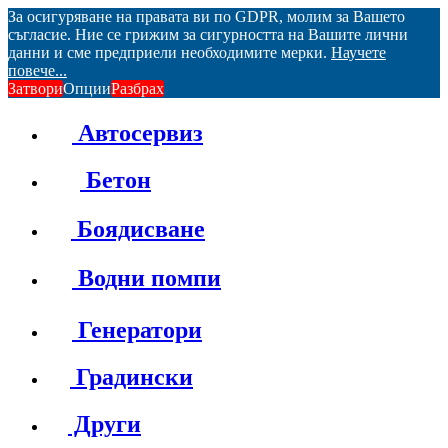
За осигуряване на правата ви по GDPR, молим за Вашето
съгласие. Ние се грижим за сигурността на Вашите лични
данни и сме предприели необходимите мерки.
Научете
повече...
Затвори
Опции
Разбрах
Автосервиз
Бетон
Боядисване
Водни помпи
Генератори
Градински
Други