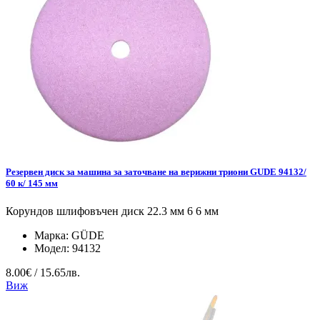
Резервен диск за машина за заточване на верижни триони GUDE 94132/
60 к/ 145 мм
Корундов шлифовъчен диск 22.3 мм 6 6 мм
Марка:
GÜDE
Модел:
94132
8.00€ / 15.65лв.
Виж