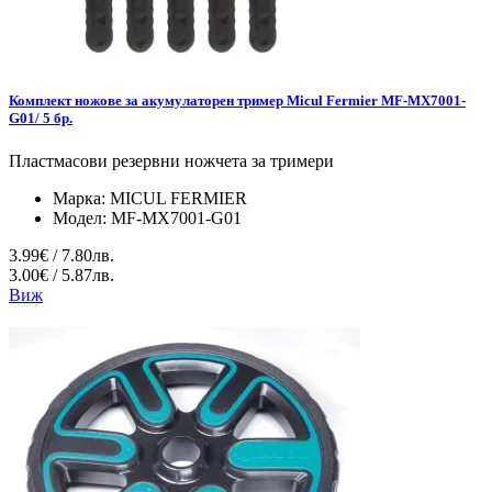
Комплект ножове за акумулаторен тример Micul Fermier MF-MX7001-
G01/ 5 бр.
Пластмасови резервни ножчета за тримери
Марка:
MICUL FERMIER
Модел:
MF-MX7001-G01
3.99€ / 7.80лв.
3.00€ / 5.87лв.
Виж