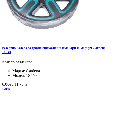
Резервно колело за градински колички и макари за маркуч Gardena
18540
Колело за макара
Марка:
Gardena
Модел:
18540
6.00€ / 11.73лв.
Виж