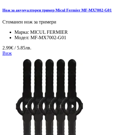
Нож за акумуалторен тример Micul Fermier MF-MX7002-G01
Стоманен нож за тримери
Марка:
MICUL FERMIER
Модел:
MF-MX7002-G01
2.99€ / 5.85лв.
Виж