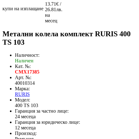
13.71€ /
купи на изплащане
26.81лв.
на
месец
Метални колела комплект RURIS 400
TS 103
Наличност:
Наличен
Кат. №:
CMX17385
Арт. №:
40010314
Марка:
RURIS
Модел:
400 TS 103
Гаранция за частно лице:
24 месеца
Гаранция за юридическо лице:
12 месеца
Произход:
Румъния