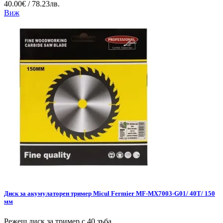
40.00€ / 78.23лв.
Виж
Диск за акумулаторен тример Micul Fermier MF-MX7003-G01/ 40T/ 150
мм
Режещ диск за тример с 40 зъба