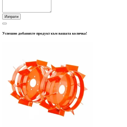
Изпрати
Успешно добавихте продукт към вашата количка!