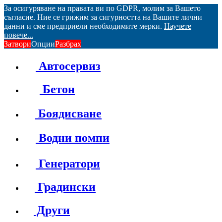
За осигуряване на правата ви по GDPR, молим за Вашето
съгласие. Ние се грижим за сигурността на Вашите лични
данни и сме предприели необходимите мерки.
Научете
повече...
Затвори
Опции
Разбрах
Автосервиз
Бетон
Боядисване
Водни помпи
Генератори
Градински
Други