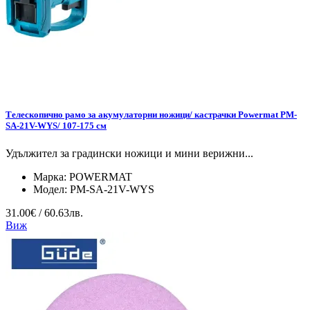
Tелескопично рамо за акумулаторни ножици/ кастрачки Powermat PM-
SA-21V-WYS/ 107-175 см
Удължител за градински ножици и мини верижни...
Марка:
POWERMAT
Модел:
PM-SA-21V-WYS
31.00€ / 60.63лв.
Виж