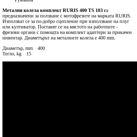
Метални колела комплект RURIS 400 TS 103 с
а
предназначени за ползване с мотофрезите на марката RURIS.
Използват се за по-добро сцепление при използване на плуг
или култиватор. Поставят се на мястото на работните -
фрезови органи с помощта на комплект адаптери за прикачен
инвентар. Диаметърът на металните колела е 400 mm.
Диаметър, mm 400
Тегло, kg 15