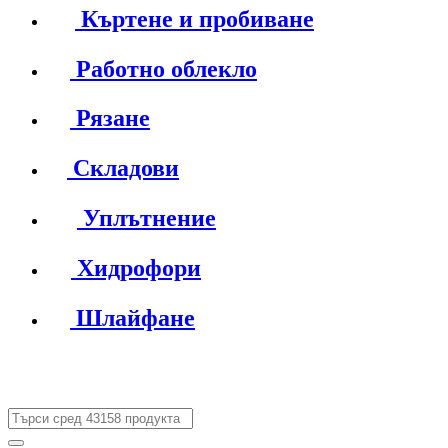
Къртене и пробиване
Работно облекло
Рязане
Складови
Уплътнение
Хидрофори
Шлайфане