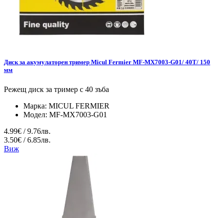
Диск за акумулаторен тример Micul Fermier MF-MX7003-G01/ 40T/ 150
мм
Режещ диск за тример с 40 зъба
Марка:
MICUL FERMIER
Модел:
MF-MX7003-G01
4.99€ / 9.76лв.
3.50€ / 6.85лв.
Виж