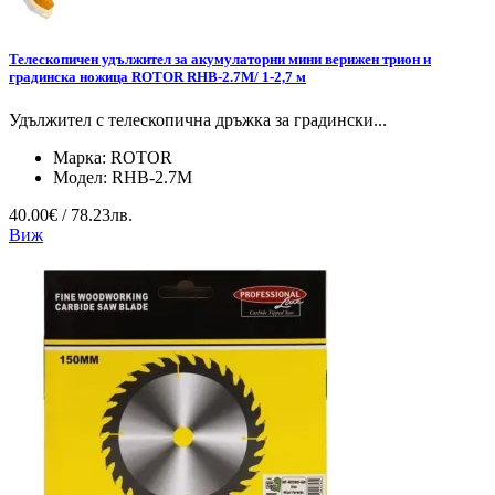
Телескопичен удължител за акумулаторни мини верижен трион и
градинска ножица ROTOR RHB-2.7M/ 1-2,7 м
Удължител с телескопична дръжка за градински...
Марка:
ROTOR
Модел:
RHB-2.7M
40.00€ / 78.23лв.
Виж