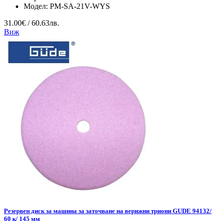
Модел:
PM-SA-21V-WYS
31.00€ / 60.63лв.
Виж
Резервен диск за машина за заточване на верижни триони GUDE 94132/
60 к/ 145 мм