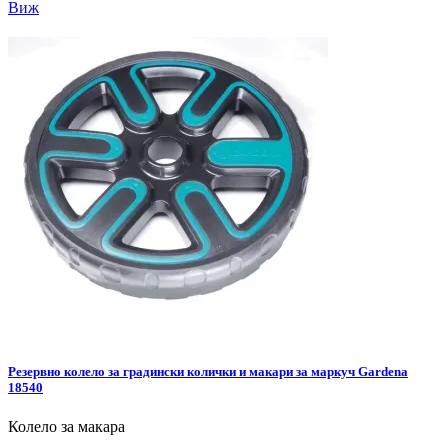
Виж
Резервно колело за градински колички и макари за маркуч Gardena
18540
Колело за макара