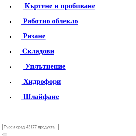
Къртене и пробиване
Работно облекло
Рязане
Складови
Уплътнение
Хидрофори
Шлайфане