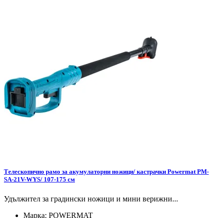
Tелескопично рамо за акумулаторни ножици/ кастрачки Powermat PM-
SA-21V-WYS/ 107-175 см
Удължител за градински ножици и мини верижни...
Марка:
POWERMAT