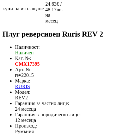
24.63€ /
купи на изплащане
48.17лв.
на
месец
Плуг реверсивен Ruris REV 2
Наличност:
Наличен
Кат. №:
CMX17395
Арт. №:
rev22015
Марка:
RURIS
Модел:
REV2
Гаранция за частно лице:
24 месеца
Гаранция за юридическо лице:
12 месеца
Произход:
Румъния