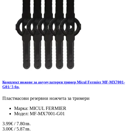
Комплект ножове за акумулаторен тример Micul Fermier MF-MX7001-
G01/ 5 бр.
Пластмасови резервни ножчета за тримери
Марка:
MICUL FERMIER
Модел:
MF-MX7001-G01
3.99€ / 7.80лв.
3.00€ / 5.87лв.