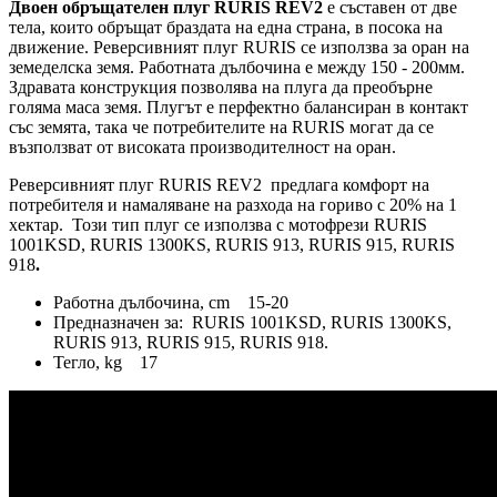
Двоен обръщателен плуг RURIS REV2
е съставен от две
тела, които обръщат браздата на една страна, в посока на
движение. Реверсивният плуг RURIS се използва за оран на
земеделска земя. Работната дълбочина е между 150 - 200мм.
Здравата конструкция позволява на плуга да преобърне
голяма маса земя. Плугът е перфектно балансиран в контакт
със земята, така че потребителите на RURIS могат да се
възползват от високата производителност на оран.
Реверсивният плуг RURIS REV2 предлага комфорт на
потребителя и намаляване на разхода на гориво с 20% на 1
хектар. Този тип плуг се използва с мотофрези RURIS
1001KSD, RURIS 1300KS, RURIS 913, RURIS 915, RURIS
918
.
Работна дълбочина, сm 15-20
Предназначен за: RURIS 1001KSD, RURIS 1300KS,
RURIS 913, RURIS 915, RURIS 918.
Тегло, kg 17