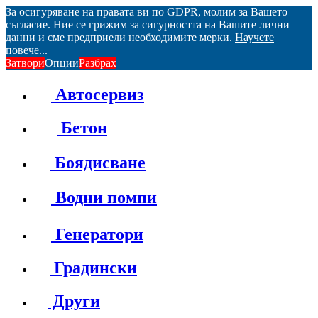
За осигуряване на правата ви по GDPR, молим за Вашето
съгласие. Ние се грижим за сигурността на Вашите лични
данни и сме предприели необходимите мерки.
Научете
повече...
Затвори
Опции
Разбрах
Автосервиз
Бетон
Боядисване
Водни помпи
Генератори
Градински
Други