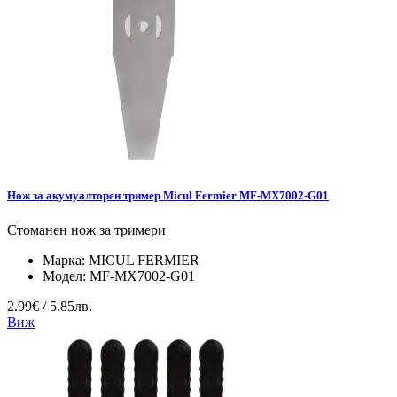
Нож за акумуалторен тример Micul Fermier MF-MX7002-G01
Стоманен нож за тримери
Марка:
MICUL FERMIER
Модел:
MF-MX7002-G01
2.99€ / 5.85лв.
Виж