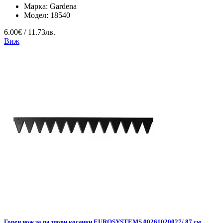
Марка:
Gardena
Модел:
18540
6.00€ / 11.73лв.
Виж
Горен нож за палцови косачки EUROSYSTEMS 00261020027/ 87 см