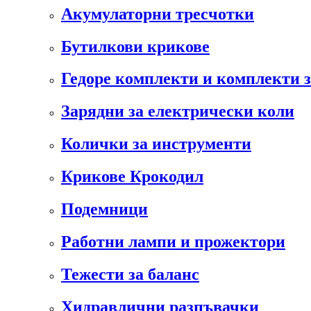
Акумулаторни тресчотки
Бутилкови крикове
Гедоре комплекти и комплекти 
Зарядни за електрически коли
Колички за инструменти
Крикове Крокодил
Подемници
Работни лампи и прожектори
Тежести за баланс
Хидравлични разпъвачки