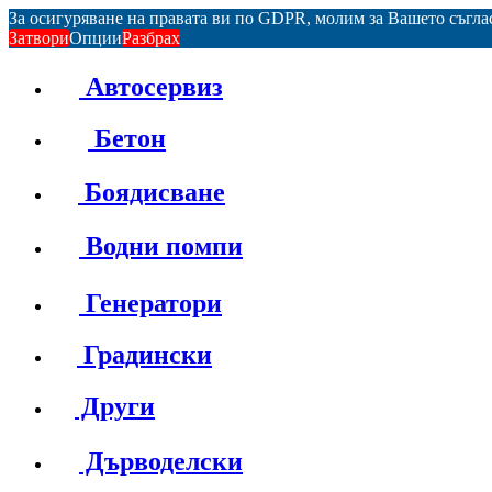
За осигуряване на правата ви по GDPR, молим за Вашето съгл
Затвори
Опции
Разбрах
Автосервиз
Бетон
Боядисване
Водни помпи
Генератори
Градински
Други
Дърводелски