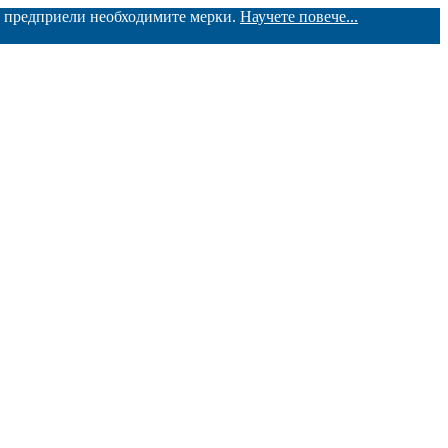
ме предприели необходимите мерки.
Научете повече...