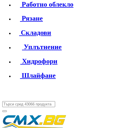
Работно облекло
Рязане
Складови
Уплътнение
Хидрофори
Шлайфане