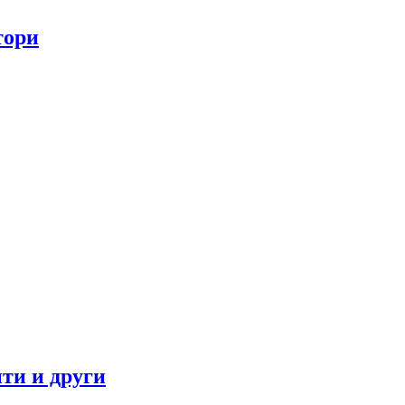
тори
ти и други