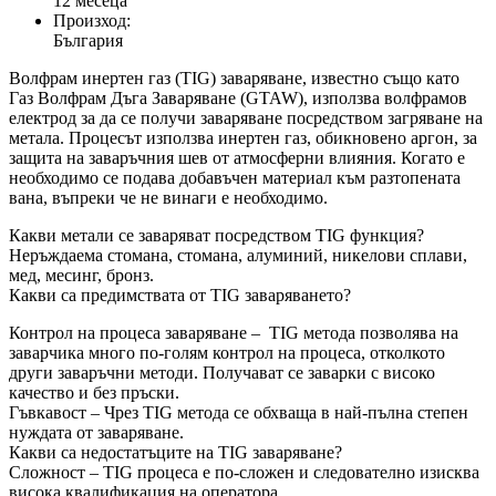
12 месеца
Произход:
България
Волфрам инертен газ (TIG) заваряване, известно също като
Газ Волфрам Дъга Заваряване (GTAW), използва волфрамов
електрод за да се получи заваряване посредством загряване на
метала. Процесът използва инертен газ, обикновено аргон, за
защита на заваръчния шев от атмосферни влияния. Когато е
необходимо се подава добавъчен материал към разтопената
вана, въпреки че не винаги е необходимо.
Какви метали се заваряват посредством TIG функция?
Неръждаема стомана, стомана, алуминий, никелови сплави,
мед, месинг, бронз.
Какви са предимствата от TIG заваряването?
Контрол на процеса заваряване – TIG метода позволява на
заварчика много по-голям контрол на процеса, отколкото
други заваръчни методи. Получават се заварки с високо
качество и без пръски.
Гъвкавост – Чрез TIG метода се обхваща в най-пълна степен
нуждата от заваряване.
Какви са недостатъците на TIG заваряване?
Сложност – TIG процеса е по-сложен и следователно изисква
висока квалификация на оператора.