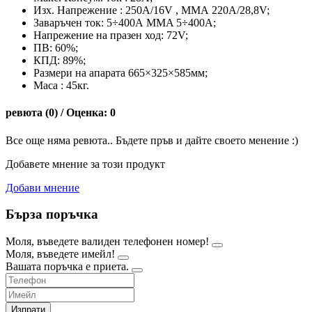
Изх. Напрежение : 250А/16V , ММА 220А/28,8V;
Заваръчен ток: 5÷400А MMA 5÷400A;
Напрежение на празен ход: 72V;
ПВ: 60%;
КПД: 89%;
Размери на апарата 665×325×585мм;
Маса : 45кг.
ревюта (0) / Оценка: 0
Все още няма ревюта.. Бъдете пръв и дайте своето менение :)
Добавете мнение за този продукт
Добави мнение
Бърза поръчка
Моля, въведете валиден телефонен номер!
Моля, въведете имейл!
Вашата поръчка е приета.
Изпрати