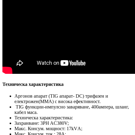
Техническа характеристика
Аргонов апарат (TIG апарат- DC) трифазен и
електрожен(MMA) с висока ефективност.
TIG функции-импулсно заваряване, 400ампера, шланг,
кабел маса.
Техническа характеристика:
Захранване: 3PH AC380V;
Макс. Консум. мощност: 17kVА;
Макс. Консум. ток : 28А;