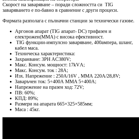
Скорост на заваряване – поради сложността си TIG
заваряването е по-бавно в сравнение с други процеси.
Фирмата разполага с пълначни станции за технически газове.
Аргонов апарат (TIG апарат- DC) трифазен и
електрожен(MMA) с висока ефективност.
TIG функции-импулсно заваряване, 400ампера, шланг,
кабел маса.
Техническа характеристика:
Захранване: 3PH AC380V;
Макс. Консум. мощност: 17kVА;
Макс. Консум. ток : 28А;
Изх. Напрежение : 250А/16V , ММА 220А/28,8V;
Заваръчен ток: 5÷400А MMA 5÷400A;
Напрежение на празен ход: 72V;
ПВ: 60%;
КПД: 89%;
Размери на апарата 665×325×585мм;
Маса : 45кг.