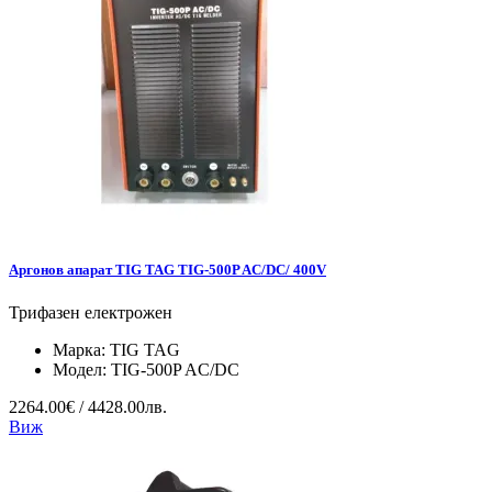
Аргонов апарат TIG TAG TIG-500P AC/DC/ 400V
Трифазен електрожен
Марка:
TIG TAG
Модел:
TIG-500P AC/DC
2264.00€ / 4428.00лв.
Виж