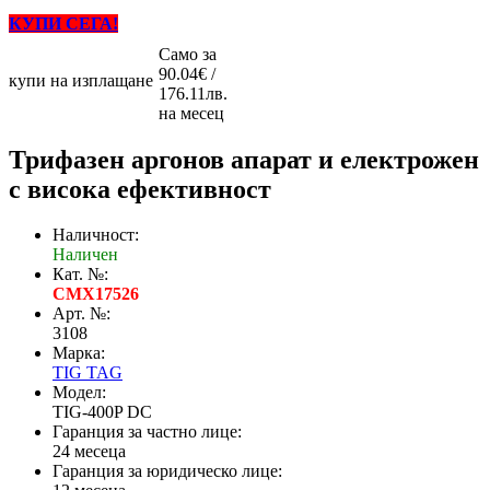
КУПИ СЕГА!
Само за
90.04€ /
купи на изплащане
176.11лв.
на месец
Трифазен аргонов апарат и електрожен
с висока ефективност
Наличност:
Наличен
Кат. №:
CMX17526
Арт. №:
3108
Марка:
TIG TAG
Модел:
TIG-400P DC
Гаранция за частно лице:
24 месеца
Гаранция за юридическо лице: