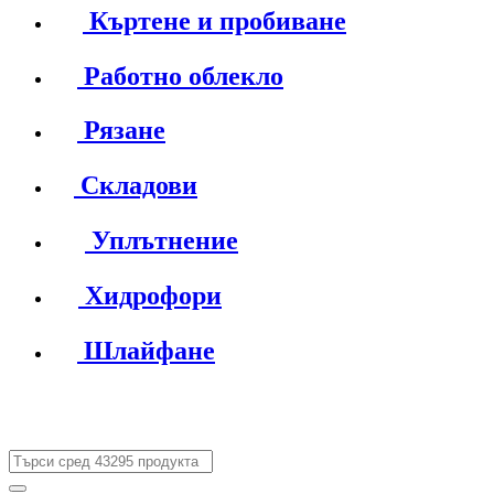
Къртене и пробиване
Работно облекло
Рязане
Складови
Уплътнение
Хидрофори
Шлайфане