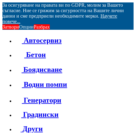
За осигуряване на правата ви по GDPR, молим за Вашето
съгласие. Ние се грижим за сигурността на Вашите лични
данни и сме предприели необходимите мерки.
Научете
повече...
Затвори
Опции
Разбрах
Автосервиз
Бетон
Боядисване
Водни помпи
Генератори
Градински
Други