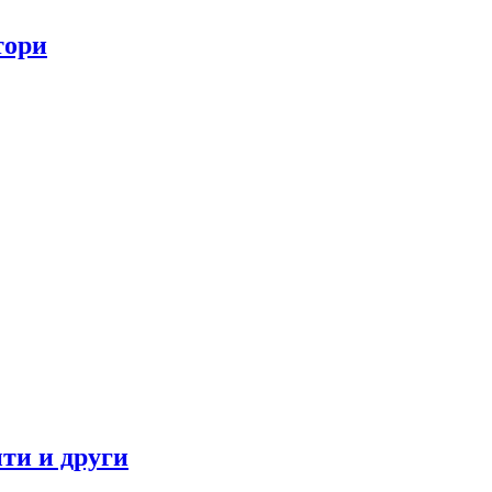
тори
ти и други