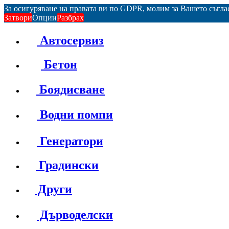
За осигуряване на правата ви по GDPR, молим за Вашето съгл
Затвори
Опции
Разбрах
Автосервиз
Бетон
Боядисване
Водни помпи
Генератори
Градински
Други
Дърводелски