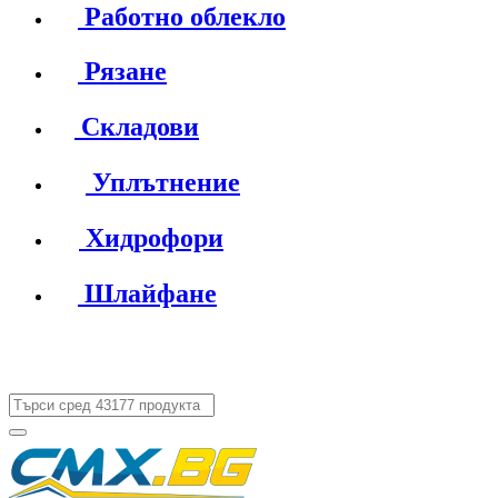
Работно облекло
Рязане
Складови
Уплътнение
Хидрофори
Шлайфане