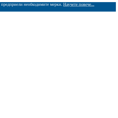
ме предприели необходимите мерки.
Научете повече...