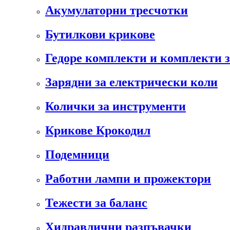
Акумулаторни тресчотки
Бутилкови крикове
Гедоре комплекти и комплекти 
Зарядни за електрически коли
Колички за инструменти
Крикове Крокодил
Подемници
Работни лампи и прожектори
Тежести за баланс
Хидравлични разпъвачки