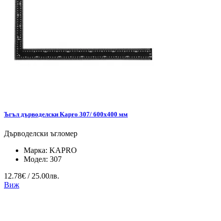
Ъгъл дърводелски Kapro 307/ 600х400 мм
Дърводелски ъгломер
Марка:
KAPRO
Модел:
307
12.78€ / 25.00лв.
Виж