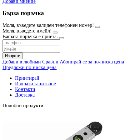
Добави мнение
Бърза поръчка
Моля, въведете валиден телефонен номер!
Моля, въведете имейл!
Вашата поръчка е приета.
Изпрати
Добави в любими
Сравни
Абонирай се за по-ниска цена
Предложи по-ниска цена
Принтирай
Изпрати запитване
Контакти
Доставка
Подобни продукти