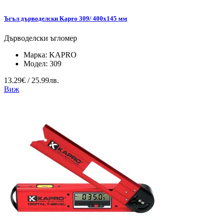
Ъгъл дърводелски Kapro 309/ 400х145 мм
Дърводелски ъгломер
Марка:
KAPRO
Модел:
309
13.29€ / 25.99лв.
Виж