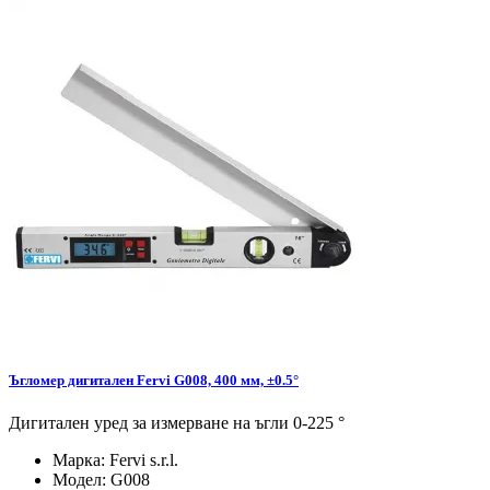
Ъгломер дигитален Fervi G008, 400 мм, ±0.5°
Дигитален уред за измерване на ъгли 0-225 °
Марка:
Fervi s.r.l.
Модел:
G008