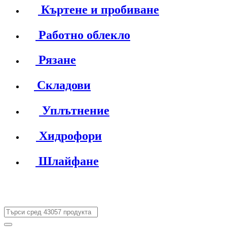
Къртене и пробиване
Работно облекло
Рязане
Складови
Уплътнение
Хидрофори
Шлайфане