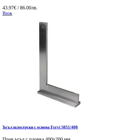
43.97€ / 86.00лв.
Виж
Ъгъл шлосерски с основа Fervi S051/400
Прав ъгъл с плочка 400х200 мм