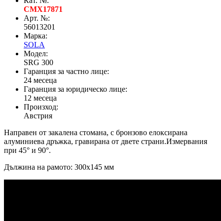
Кат. №:
CMX17871
Арт. №:
56013201
Марка:
SOLA
Модел:
SRG 300
Гаранция за частно лице:
24 месеца
Гаранция за юридическо лице:
12 месеца
Произход:
Австрия
Направен от закалена стомана, с бронзово елоксирана
алуминиева дръжка, гравирана от двете страни.Измервания
при 45° и 90°.
Дължина на рамото: 300х145 мм