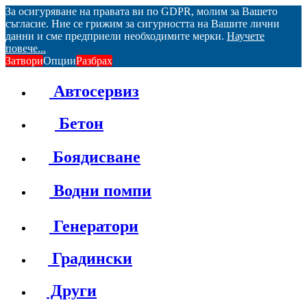
За осигуряване на правата ви по GDPR, молим за Вашето
съгласие. Ние се грижим за сигурността на Вашите лични
данни и сме предприели необходимите мерки.
Научете
повече...
Затвори
Опции
Разбрах
Автосервиз
Бетон
Боядисване
Водни помпи
Генератори
Градински
Други