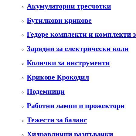
Акумулаторни тресчотки
Бутилкови крикове
Гедоре комплекти и комплекти 
Зарядни за електрически коли
Колички за инструменти
Крикове Крокодил
Подемници
Работни лампи и прожектори
Тежести за баланс
Хидравлични разпъвачки