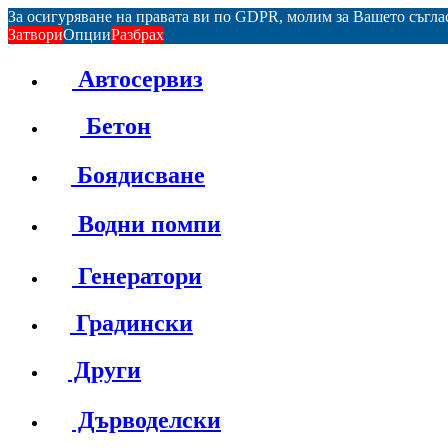
За осигуряване на правата ви по GDPR, молим за Вашето съгл
Затвори
Опции
Разбрах
Автосервиз
Бетон
Боядисване
Водни помпи
Генератори
Градински
Други
Дърводелски