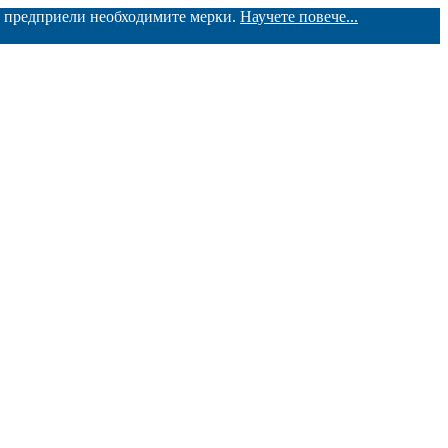
ме предприели необходимите мерки.
Научете повече...