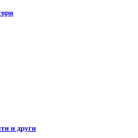
тори
ти и други