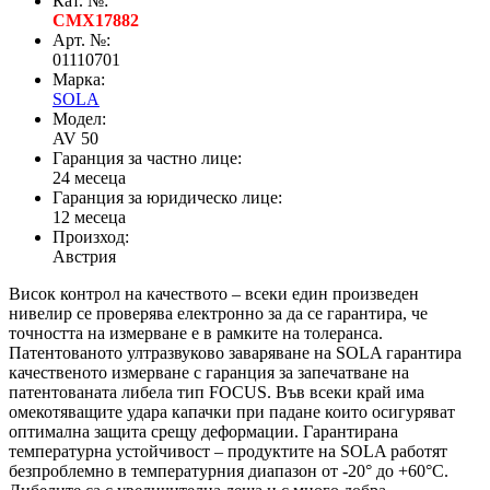
Кат. №:
CMX17882
Арт. №:
01110701
Марка:
SOLA
Модел:
AV 50
Гаранция за частно лице:
24 месеца
Гаранция за юридическо лице:
12 месеца
Произход:
Австрия
Висок контрол на качеството – всеки един произведен
нивелир се проверява електронно за да се гарантира, че
точността на измерване е в рамките на толеранса.
Патентованото ултразвуково заваряване на SOLA гарантира
качественото измерване с гаранция за запечатване на
патентованата либела тип FOCUS. Във всеки край има
омекотяващите удара капачки при падане които осигуряват
оптимална защита срещу деформации. Гарантирана
температурна устойчивост – продуктите на SOLA работят
безпроблемно в температурния диапазон от -20° до +60°С.