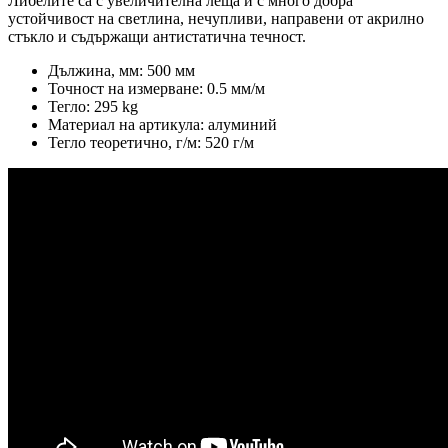
Либелите са с увеличителна леща и с много добра
устойчивост на светлина, нечупливи, направени от акрилно
стъкло и съдържащи антистатична течност.
Дължина, мм: 500 мм
Точност на измерване: 0.5 мм/м
Тегло: 295 kg
Материал на артикула: алуминий
Тегло теоретично, г/м: 520 г/м