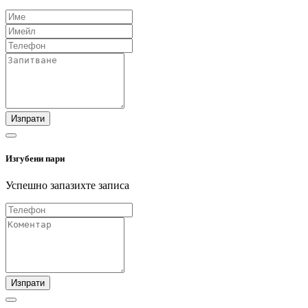
Изпрати
Изгубени пари
Успешно запазихте записа
Изпрати