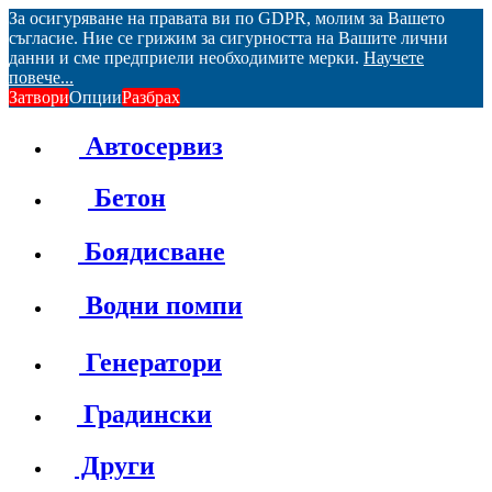
За осигуряване на правата ви по GDPR, молим за Вашето
съгласие. Ние се грижим за сигурността на Вашите лични
данни и сме предприели необходимите мерки.
Научете
повече...
Затвори
Опции
Разбрах
Автосервиз
Бетон
Боядисване
Водни помпи
Генератори
Градински
Други