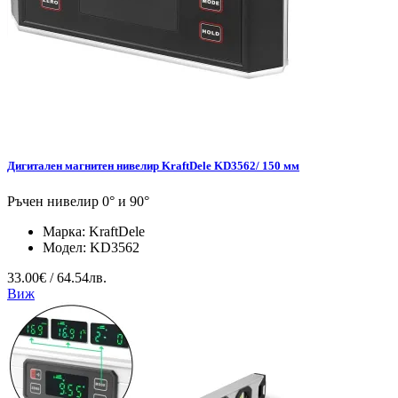
Дигитален магнитен нивелир KraftDele KD3562/ 150 мм
Ръчен нивелир 0° и 90°
Марка:
KraftDele
Модел:
KD3562
33.00€ / 64.54лв.
Виж