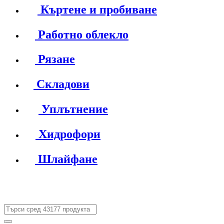
Къртене и пробиване
Работно облекло
Рязане
Складови
Уплътнение
Хидрофори
Шлайфане