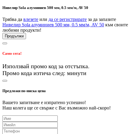
Нивелир Sola алуминиев 500 мм, 0.5 мм/м, AV 50
Трябва да
влезете
или
да се регистрирате
за да запазите
Нивелир Sola алуминиев 500 мм, 0.5 мм/м, AV 50
към своите
любими продукти!
Продължи
Само сега!
Използвай промо код
за
отстъпка.
Промо кода изтича след:
минути
Предложи по-ниска цена
Вашето запитване е изпратено успешно!
Наш колега ще се свърже с Вас възможно най-скоро!