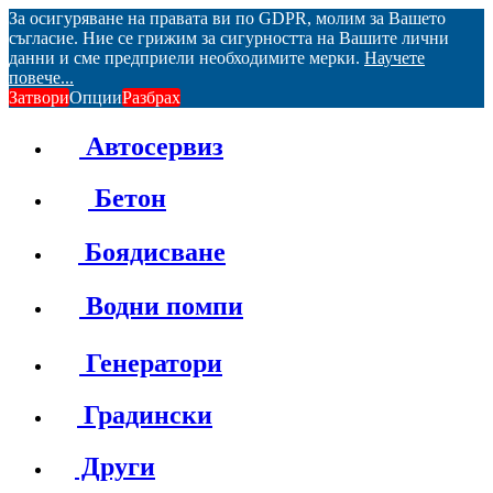
За осигуряване на правата ви по GDPR, молим за Вашето
съгласие. Ние се грижим за сигурността на Вашите лични
данни и сме предприели необходимите мерки.
Научете
повече...
Затвори
Опции
Разбрах
Автосервиз
Бетон
Боядисване
Водни помпи
Генератори
Градински
Други