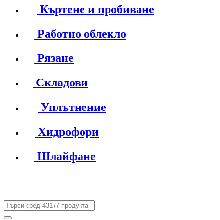
Къртене и пробиване
Работно облекло
Рязане
Складови
Уплътнение
Хидрофори
Шлайфане