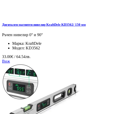
Дигитален магнитен нивелир KraftDele KD3562/ 150 мм
Ръчен нивелир 0° и 90°
Марка:
KraftDele
Модел:
KD3562
33.00€ / 64.54лв.
Виж