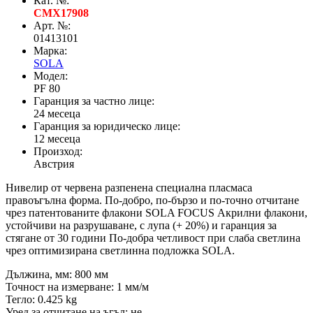
Кат. №:
CMX17908
Арт. №:
01413101
Марка:
SOLA
Модел:
PF 80
Гаранция за частно лице:
24 месеца
Гаранция за юридическо лице:
12 месеца
Произход:
Австрия
Нивелир от червена разпенена специална пласмаса
правоъгълна форма. По-добро, по-бързо и по-точно отчитане
чрез патентованите флакони SOLA FOCUS Акрилни флакони,
устойчиви на разрушаване, с лупа (+ 20%) и гаранция за
стягане от 30 години По-добра четливост при слаба светлина
чрез оптимизирана светлинна подложка SOLA.
Дължина, мм: 800 мм
Точност на измерване: 1 мм/м
Тегло: 0.425 kg
Уред за отчитане на ъгъл: не